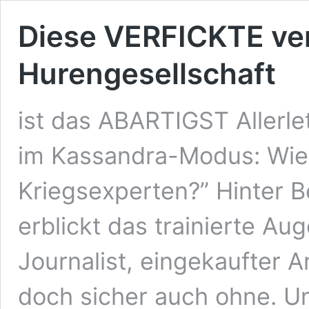
Diese
VERFICKTE
ve
Hurengesellschaft
ist das
ABARTIGST
Aller­le
im Kassandra-Modus: Wie 
Kriegs­ex­per­ten?” Hin­ter
erblickt das trai­nier­te Au
Jour­na­list, ein­ge­kauf­ter A
doch sicher auch ohne. Und