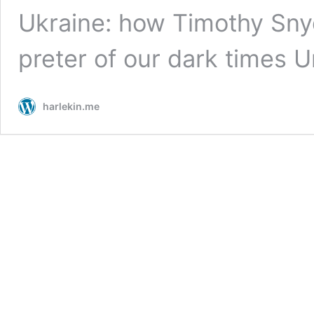
Ukrai­ne: how Timo­thy Sny­
pre­ter of our dark times
harlekin.me