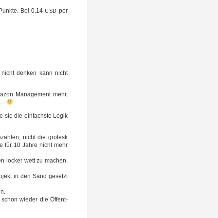
x Punk­te. Bei 0.14
per
USD
nicht den­ken kann nicht
ma­zon Manage­ment mehr,
te…
wie sie die ein­fachs­te Logik
ah­len, nicht die gro­tesk
ie für 10 Jah­re nicht mehr
l­len locker wett zu machen.
ro­jekt in den Sand gesetzt
en.
r schon wie­der die Öffent­