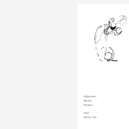
Allgemein
Media
Reisen
mail
whois /me