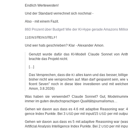
End­lich Wertewesten!
Und der Stan­dard ver­rech­net sich nochmal -
Also - mit einem Fazit.
860 Pro­zent über Bud­get! Wie der KI-Hype gera­de Ama­zons Mil­lio
!!!
!!!
!
11EINS
EINS
ELF
Und wer hats geschrie­ben? Klar - Alex­an­der Amon.
Genutzt wur­de dafür das KI-Modell Clau­de Son­net von Anthr
brach­te das Pro­jekt nicht.
[…]
Das Ver­spre­chen, dass die
alles kann und das bes­ser, bil­li­ge
KI
bis­her nicht wie ver­spro­chen auf. Man darf gespannt sein, wie 
ficent Seven” noch in die­se Idee inves­tie­ren und mit wel­chem
Amon, 3.8.2026)
Was haben sie ver­wen­det? Clau­de Son­net? Gut, Model­num­mer
immer im guten deutsch­spra­chi­gen Qualitätsjournalismus…
Gehen wir davon aus dass es 4.6 mit adap­ti­ve Rea­so­ning war: 47 Arti­
gence Index Punk­te. Bei 3
per mil input/15
per mil outpu
USD
USD
Gehen wir davon aus dass es 5 mit adap­ti­ve Rea­so­ning war (was 
Arti­fi­cial Ana­ly­sis Intel­li­gence Index Punk­te. Bei 2
per mil inpu
USD