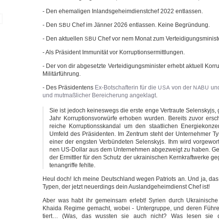
- Den ehe­ma­li­gen Inlands­ge­heim­dienst­chef 2022 entlassen.
- Den
Chef im Jän­ner 2026 ent­las­sen. Kei­ne Begründung.
SBU
- Den aktu­el­len
Chef vor nem Monat zum Ver­tei­di­gungs­mi­nis­t
SBU
- Als Prä­si­dent Immu­ni­tät vor Korruptionsermittlungen.
- Der von dir abge­setz­te Ver­tei­di­gungs­mi­nis­ter erhebt aktu­ell Kor­r
Militärführung.
- Des Prä­si­den­tens
Ex-Botschafterin für die
von der
un
USA
NABU
und mut­maß­li­cher Berei­che­rung ange­klagt
.
Sie ist jedoch kei­nes­wegs die ers­te enge Ver­trau­te Selen­sky­js
Jahr Kor­rup­ti­ons­vor­wür­fe erho­ben wur­den. Bereits zuvor ersc
rei­che Kor­rup­ti­ons­skan­dal um den staat­li­chen Ener­gie­kon­
Umfeld des Prä­si­den­ten. Im Zen­trum steht der Unter­neh­mer Ty
einer der engs­ten Ver­bün­de­ten Selen­sky­js. Ihm wird vor­ge­wor­
nen US-Dollar aus dem Unter­neh­men abge­zweigt zu haben. Ge
der Ermitt­ler für den Schutz der ukrai­ni­schen Kern­kraft­wer­ke g
ten­an­grif­fe fehlte.
Heul doch! Ich mei­ne Deutsch­land wegen Patri­ots an. Und ja, da
Typen, der jetzt neu­er­dings dein Aus­land­ge­heim­dienst Chef ist!
Aber was habt ihr gemein­sam erlebt! Syri­en durch Ukrai­ni­sche
Khai­da Regime gemacht, wobei - Unter­grup­pe, und deren Füh­rer i
tiert… (Was, das wuss­ten sie auch nicht? Was lesen sie de