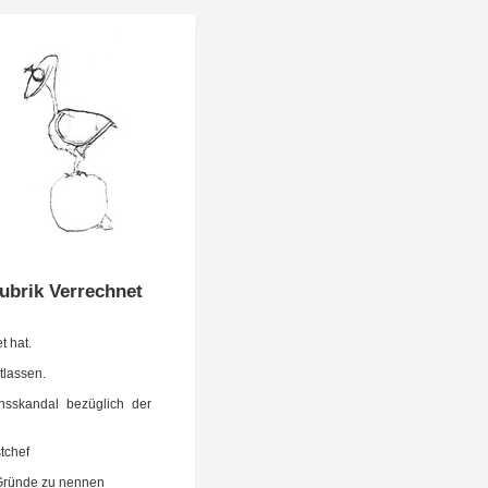
ubrik Verrechnet
t hat.
ntlassen.
ons­skan­dal bezüg­lich der
stchef
e Grün­de zu nennen