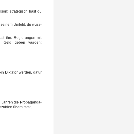
l­son) stra­te­gisch hast du
 sei­nem Umfeld, du wüss­
est ihre Regie­run­gen mit
ehr Geld geben wür­den:
in Dik­ta­tor wer­den, dafür
Jah­ren die Pro­pa­gan­da­
G
es­zah­len übernimmt, …