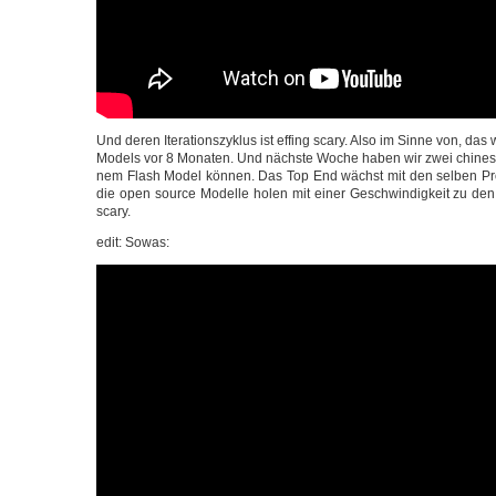
Und deren Ite­ra­ti­ons­zy­klus ist effing sca­ry. Also im Sin­ne von, da
Models vor 8 Mona­ten. Und nächs­te Woche haben wir zwei chi­ne­si­
nem Flash Model kön­nen. Das Top End wächst mit den sel­ben Pro­
die open source Model­le holen mit einer Geschwin­dig­keit zu den G
scary.
edit: Sowas: