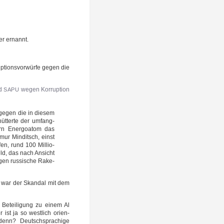
er ernannt.
up­ti­ons­vor­wür­fe gegen die
d
wegen Kor­rup­ti­on
SAPU
, gegen die in die­sem
hüt­ter­te der umfang­
zern Ener­go­a­tom das
mur Min­ditsch, einst
fen, rund 100 Mil­lio­
ld, das nach Ansicht
egen rus­si­sche Rake­
s war der Skan­dal mit dem
 Betei­li­gung zu einem Al
st ja so west­lich ori­en­
nn? Deutsch­spra­chi­ge