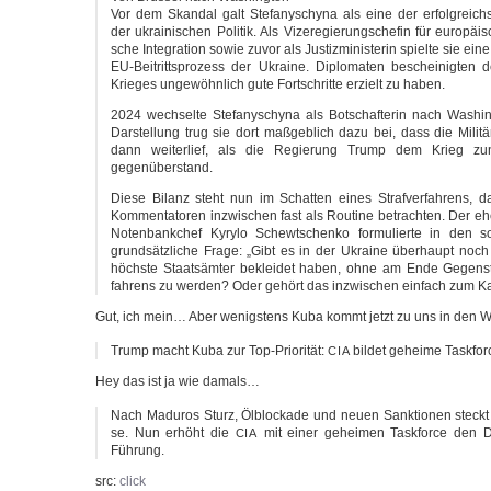
Vor dem Skan­dal galt Ste­fa­ny­schy­na als eine der erfolg­reichs­t
der ukrai­ni­schen Poli­tik. Als Vize­re­gie­rungs­chefin für euro­päi­s
sche Inte­gra­ti­on sowie zuvor als Jus­tiz­mi­nis­te­rin spiel­te sie ein
EU-Beitrittsprozess der Ukrai­ne. Diplo­ma­ten beschei­nig­ten
Krie­ges unge­wöhn­lich gute Fort­schrit­te erzielt zu haben.
2024 wech­sel­te Ste­fa­ny­schy­na als Bot­schaf­te­rin nach Washi
Dar­stel­lung trug sie dort maß­geb­lich dazu bei, dass die Mili­tär
dann wei­ter­lief, als die Regie­rung Trump dem Krieg zun
gegenüberstand.
Die­se Bilanz steht nun im Schat­ten eines Straf­ver­fah­rens, das
Kom­men­ta­to­ren inzwi­schen fast als Rou­ti­ne betrach­ten. Der ehe­
Noten­bank­chef Kyry­lo Schewt­schen­ko for­mu­lier­te in den s
grund­sätz­li­che Fra­ge: „Gibt es in der Ukrai­ne über­haupt noch 
höchs­te Staats­äm­ter beklei­det haben, ohne am Ende Gegen­st
fah­rens zu wer­den? Oder gehört das inzwi­schen ein­fach zum K
Gut, ich mein… Aber wenigs­tens Kuba kommt jetzt zu uns in den 
Trump macht Kuba zur Top-Priorität:
bil­det gehei­me Taskfor
CIA
Hey das ist ja wie damals…
Nach Madu­ros Sturz, Ölblo­cka­de und neu­en Sank­tio­nen steckt 
se. Nun erhöht die
mit einer gehei­men Taskfor­ce den 
CIA
Führung.
src:
click