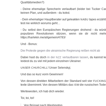
Qualitätsmedien?)
- Dei­ne ehe­ma­li­ge Spre­che­rin ver­laut­bart (lei­der bei Tucker Car
kei­nen Plan, und außer­dem - du kokst.
- Dein ehe­ma­li­ger Haupt­be­ra­ter auf gele­ak­ten
tapes erzählt
NABU
test nie wirk­lich wor­ums geht…
- Du selbst den Euro­päi­schen Regie­run­gen dro­hend - du wür­d
popu­lä­ren Revo­lu­tio­nen stür­zen, wenn sie dir nicht m
https://harlekin.me/allgemein/4783/
Und - Bonus:
Die Pro­tes­te gegen die ukrai­ni­sche Regie­rung rei­ßen nicht ab
Dabei hast du doch
in der
ver­laut­ba­ren las­sen
, du kannst ke
NZZ
lei­dest du zu viel mit jedem ein­zel­nen Ukrainer.
! Unser Selenskyj.
UNSER
CHURCHILL
Und das so kurz vorm Gewinnen!
Von des­sen direk­ten Mit­ar­bei­tern der Stan­dard seit vier
FUCKIN
tex­te über­nimmt. Von des­sen Mili­tärs das
die rus­si­schen Tod
ISW
Wer­te­wes­ten, ich hab dich wieder.
Toi, toi, toi!
Von Brüs­sel nach Washington