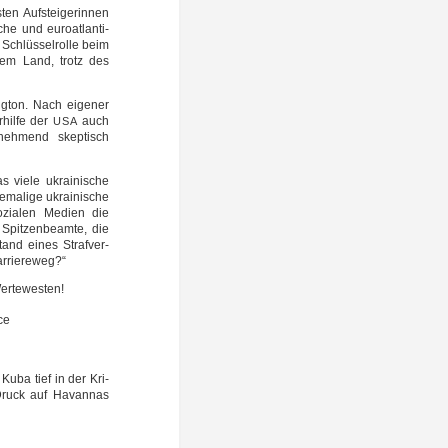
en Auf­stei­ge­rin­nen
che und euro­at­lan­ti­
e Schlüs­sel­rol­le beim
 dem Land, trotz des
ng­ton. Nach eige­ner
­hil­fe der
auch
USA
eh­mend skep­tisch
 vie­le ukrai­ni­sche
ma­li­ge ukrai­ni­sche
ozia­len Medi­en die
Spit­zen­be­am­te, die
and eines Straf­ver­
arriereweg?“
Wertewesten!
ce
Kuba tief in der Kri­
Druck auf Havan­nas