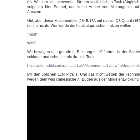
: Wel­cher Idi­ot ver­wen­det für den tat­säch­li­chen Task (Abgle
PS
snip­pets) hier Son­net, und kei­ne Armee von Micro­agents a
Amazon.
Gut, aber die­se Flash­mo­del­le (
/
mit nati­ver
Quant (
284B
13A
Q8
15
nen ja nichts. Wer wür­de die heut­zu­ta­ge schon nut­zen wollen…
*hust*
Wer?
Wir bewe­gen uns gera­de in Rich­tung in 10 Jah­ren ist der Spie
schlau­er und schnel­ler als du - mit Tools…
https://old.reddit.com/r/LocalLLaMA/comments/1veow4b/deepse
Mit den übli­chen
Pit­falls. Und das nicht wegen der Tech­no­lo­
LLM
wegen dem was chi­ne­si­sche
Buden aus der Model­ent­wick­lung
AI