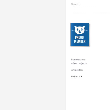
Search
harlekinatms
other projects
Anmelden
979451
+