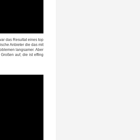
s war das Resul­tat eines top
sche Anbie­ter die das mit
ble­men lang­sa­mer. Aber
ro­ßen auf, die ist effing