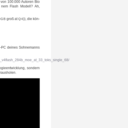
ich von 100.000 Autoren Bio
uf nem Flash Modell? Ah,
groß at
)), die kön­
0GB
Q4
le-PC dei­nes Soh­ne­manns
ek_v4flash_284b_moe_at_33_toks_single_68/
gie­ent­wick­lung, son­dern
 rausholen.