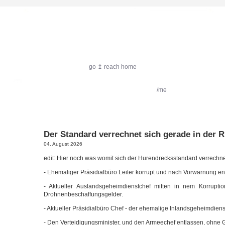
harlekin.me
go ↥ reach home
featured:
Filmkritik
Reiseimpressionen
/me
Der Standard verrechnet sich gerade in der R
04. August 2026
edit: Hier noch was womit sich der Huren­drecks­stan­dard ver­rech­ne
- Ehe­ma­li­ger Prä­si­di­al­bü­ro Lei­ter kor­rupt und nach Vor­war­nung e
- Aktu­el­ler Aus­lands­ge­heim­dienst­chef mit­ten in nem Kor­rup­ti­
Drohnenbeschaffungsgelder.
- Aktu­el­ler Prä­si­di­al­bü­ro Chef - der ehe­ma­li­ge Inlandsgeheimdien
- Den Ver­tei­di­gungs­mi­nis­ter, und den Armee­chef ent­las­sen, ohn