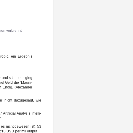
­nen verbrennt
o­pic, ein Ergeb­nis
r und schnel­ler, ging
viel Geld die “Magni­
 Erfolg. (Alex­an­der
 nicht dazu­ge­sagt, wie
fi­cial Ana­ly­sis Intel­li­
t
es nicht gewe­sen ist): 53
t/10
per mil output
USD