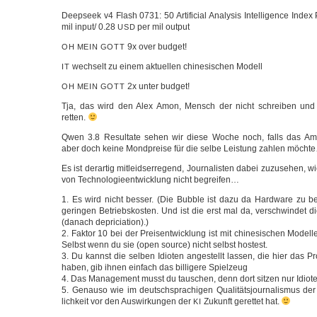
Deep­seek v4 Flash 0731: 50 Arti­fi­cial Ana­ly­sis Intel­li­gence Inde
mil input/ 0.28
per mil output
USD
9x over budget!
OH
MEIN
GOTT
wech­selt zu einem aktu­el­len chi­ne­si­schen Modell
IT
2x unter budget!
OH
MEIN
GOTT
Tja, das wird den Alex Amon, Mensch der nicht schrei­ben und 
retten.
Qwen 3.8 Resul­ta­te sehen wir die­se Woche noch, falls das A
aber doch kei­ne Mond­prei­se für die sel­be Leis­tung zah­len möch
Es ist der­ar­tig mit­leid­s­er­re­gend, Jour­na­lis­ten dabei zuzu­se­hen, 
von Tech­no­lo­gie­ent­wick­lung nicht begreifen…
1. Es wird nicht bes­ser. (Die Bub­ble ist dazu da Hard­ware zu bez
gerin­gen Betriebs­kos­ten. Und ist die erst mal da, ver­schwin­det d
(danach depriciation).)
2. Fak­tor 10 bei der Preis­ent­wick­lung ist mit chi­ne­si­schen Mode
Selbst wenn du sie (open source) nicht selbst hostest.
3. Du kannst die sel­ben Idio­ten ange­stellt las­sen, die hier das P
haben, gib ihnen ein­fach das bil­li­ge­re Spielzeug
4. Das Manage­ment musst du tau­schen, denn dort sit­zen nur Idiot
5. Genau­so wie im deutsch­spra­chi­gen Qua­li­täts­jour­na­lis­mus de
lich­keit vor den Aus­wir­kun­gen der
Zukunft geret­tet hat.
KI