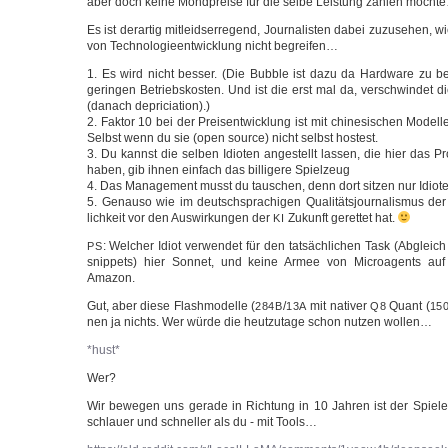
aber doch kei­ne Mond­prei­se für die sel­be Leis­tung zah­len möch
Es ist der­ar­tig mit­leid­s­er­re­gend, Jour­na­lis­ten dabei zuzu­se­hen, 
von Tech­no­lo­gie­ent­wick­lung nicht begreifen…
1. Es wird nicht bes­ser. (Die Bub­ble ist dazu da Hard­ware zu bez
gerin­gen Betriebs­kos­ten. Und ist die erst mal da, ver­schwin­det d
(danach depriciation).)
2. Fak­tor 10 bei der Preis­ent­wick­lung ist mit chi­ne­si­schen Mode
Selbst wenn du sie (open source) nicht selbst hostest.
3. Du kannst die sel­ben Idio­ten ange­stellt las­sen, die hier das P
haben, gib ihnen ein­fach das bil­li­ge­re Spielzeug
4. Das Manage­ment musst du tau­schen, denn dort sit­zen nur Idiot
5. Genau­so wie im deutsch­spra­chi­gen Qua­li­täts­jour­na­lis­mus de
lich­keit vor den Aus­wir­kun­gen der
Zukunft geret­tet hat.
KI
: Wel­cher Idi­ot ver­wen­det für den tat­säch­li­chen Task (Abgle
PS
snip­pets) hier Son­net, und kei­ne Armee von Micro­agents a
Amazon.
Gut, aber die­se Flash­mo­del­le (
/
mit nati­ver
Quant (
284B
13A
Q8
15
nen ja nichts. Wer wür­de die heut­zu­ta­ge schon nut­zen wollen…
*hust*
Wer?
Wir bewe­gen uns gera­de in Rich­tung in 10 Jah­ren ist der Spie
schlau­er und schnel­ler als du - mit Tools…