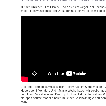
https://old.reddit.com/r/LocalLLaMA/comments/1veow4b/deepse
Mit den übli­chen
Pit­falls. Und das nicht wegen der Tech­no­lo­
LLM
wegen dem was chi­ne­si­sche
Buden aus der Model­ent­wick­lung
AI
Und deren Ite­ra­ti­ons­zy­klus ist effing sca­ry. Also im Sin­ne von, da
Models vor 8 Mona­ten. Und nächs­te Woche haben wir zwei chi­ne­si­
nem Flash Model kön­nen. Das Top End wächst mit den sel­ben Pro­
die open source Model­le holen mit einer Geschwin­dig­keit zu den G
scary.