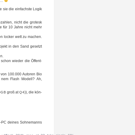
te…
wie sie die ein­fachs­te Logik
ah­len, nicht die gro­tesk
ie für 10 Jah­re nicht mehr
l­len locker wett zu machen.
ro­jekt in den Sand gesetzt
en.
r schon wie­der die Öffent­
ich von 100.000 Autoren Bio
uf nem Flash Modell? Ah,
groß at
)), die kön­
0GB
Q4
le-PC dei­nes Soh­ne­manns