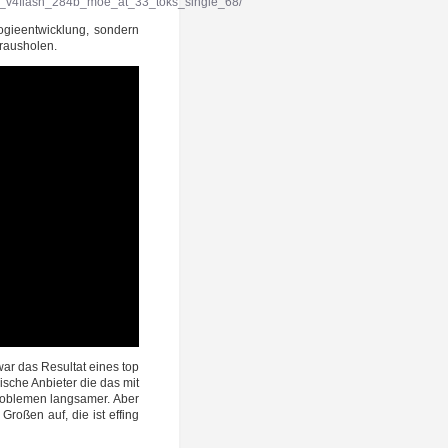
ek_v4flash_284b_moe_at_33_toks_single_68/
gie­ent­wick­lung, son­dern
 rausholen.
s war das Resul­tat eines top
sche Anbie­ter die das mit
ble­men lang­sa­mer. Aber
ro­ßen auf, die ist effing