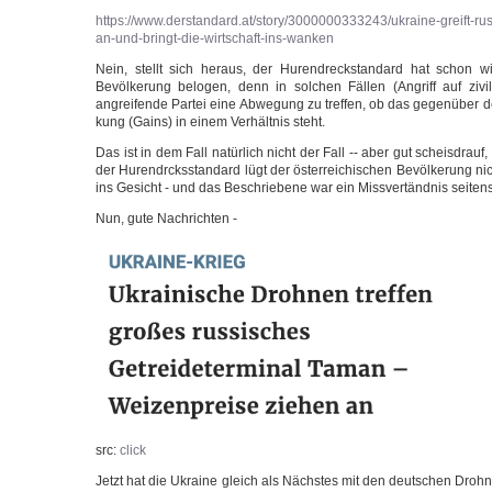
https://www.derstandard.at/story/3000000333243/ukraine-greift-ru
an-und-bringt-die-wirtschaft-ins-wanken
Nein, stellt sich her­aus, der Huren­dreckstan­dard hat schon wie­
Bevöl­ke­rung belo­gen, denn in sol­chen Fäl­len (Angriff auf zivi
angrei­fen­de Par­tei eine Abwe­gung zu tref­fen, ob das gegen­über de
kung (Gains) in einem Ver­hält­nis steht.
Das ist in dem Fall natür­lich nicht der Fall -- aber gut scheis­dra
der Huren­drcks­stan­dard lügt der öster­rei­chi­schen Bevöl­ke­rung nic
ins Gesicht - und das Beschrie­be­ne war ein Miss­ver­tänd­nis sei­ten
Nun, gute Nachrichten -
src:
click
Jetzt hat die Ukrai­ne gleich als Nächs­tes mit den deut­schen Droh­