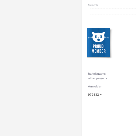
Search
harlekinatms
other projects
Anmelden
976832
+