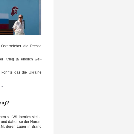
ster­rei­cher die Pres­se
r Krieg ja end­lich wei­
e könn­te das die Ukrai­ne
 »
rig?
en sie Wild­ber­ries stell­te
n -- und daher, so der Huren­
, deren Lager in Brand
RM