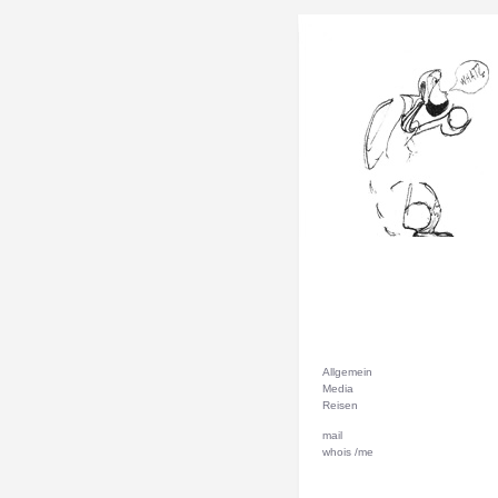
Allgemein
Media
Reisen
mail
whois /me