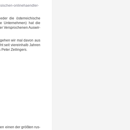
ssischen-onlinehaendler-
der die öster­rei­chi­sche
­le Unter­neh­men) hat die
r Ver­spro­che­nen Aus­wir­
uf, gehen wir mal davon aus
ht seit vier­ein­halb Jah­ren
s Peter Zeilingers.
nen einen der größ­ten rus­