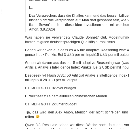
[…]
Das Ver­spre­chen, dass die
alles kann und das bes­ser, bil­li­ge
KI
bis­her nicht wie ver­spro­chen auf. Man darf gespannt sein, wie 
ficent Seven” noch in die­se Idee inves­tie­ren und mit wel­chem
Amon, 3.8.2026)
Was haben sie ver­wen­det? Clau­de Son­net? Gut, Model­num­mer
immer im guten deutsch­spra­chi­gen Qualitätsjournalismus…
Gehen wir davon aus dass es 4.6 mit adap­ti­ve Rea­so­ning war: 47 Arti­
gence Index Punk­te. Bei 3
per mil input/15
per mil outpu
USD
USD
Gehen wir davon aus dass es 5 mit adap­ti­ve Rea­so­ning war (was 
Arti­fi­cial Ana­ly­sis Intel­li­gence Index Punk­te. Bei 2
per mil inpu
USD
Deep­seek v4 Flash 0731: 50 Arti­fi­cial Ana­ly­sis Intel­li­gence Inde
mil input/ 0.28
per mil output
USD
9x over budget!
OH
MEIN
GOTT
wech­selt zu einem aktu­el­len chi­ne­si­schen Modell
IT
2x unter budget!
OH
MEIN
GOTT
Tja, das wird den Alex Amon, Mensch der nicht schrei­ben und 
retten.
Qwen 3.8 Resul­ta­te sehen wir die­se Woche noch, falls das A