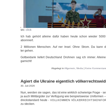
src:
click
Ich hab gehört allei­ne dafür haben heu­te schon wie­der 5000 Ö
abonniert.
2 Mil­lio­nen Men­schen. Auf ner Insel. Ohne Strom. Da kann de
ter gehen.
Gott­sei­dank lie­fert Deutsch­land Droh­nen sag ich immer. Allei­n
garnicht!
Abgelegt in
Allgemein
,
Media
|
Keine Kommentare
Agiert die Ukraine eigentlich völkerrechtswid
30. Juli 2026
Nun, wer­den sie sagen, das ist eine wirk­lich schwie­ri­ge Fra­ge - seh
ja auch Mili­tär­gü­ter zur Ver­fü­gung wie bei­spiels­wei­se Uni­for­me
dreckstan­dard heu­te -
VOLLKOMMEN
VÖLKERRECHTSKONFO
zu stecken.