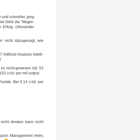
r und schnel­ler, ging
viel Geld die “Magni­
 Erfolg. (Alex­an­der
 nicht dazu­ge­sagt, wie
fi­cial Ana­ly­sis Intel­li­
t
es nicht gewe­sen ist): 53
t/10
per mil output
USD
x Punk­te. Bei 0.14
per
USD
nicht den­ken kann nicht
ma­zon Manage­ment mehr,