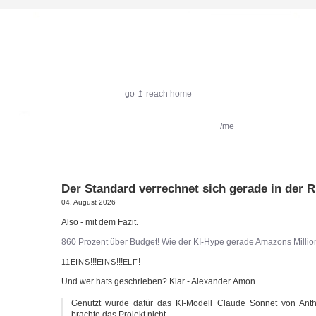
harlekin.me
go ↥ reach home
featured:
Filmkritik
Reiseimpressionen
/me
Der Standard verrechnet sich gerade in der R
04. August 2026
Also - mit dem Fazit.
860 Pro­zent über Bud­get! Wie der KI-Hype gera­de Ama­zons Mil­lio
!!!
!!!
!
11EINS
EINS
ELF
Und wer hats geschrie­ben? Klar - Alex­an­der Amon.
Genutzt wur­de dafür das KI-Modell Clau­de Son­net von Anthr
brach­te das Pro­jekt nicht.