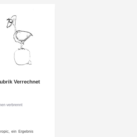
ubrik Verrechnet
­nen verbrennt
o­pic, ein Ergeb­nis