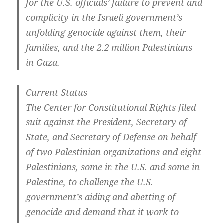
for the U.S. offi­cials’ fail­u­re to pre­vent and
com­pli­ci­ty in the Israe­li government’s
unfol­ding geno­ci­de against them, their
fami­lies, and the 2.2 mil­li­on Pales­ti­ni­ans
in Gaza.
Cur­rent Status
The Cen­ter for Con­sti­tu­tio­nal Rights filed
suit against the Pre­si­dent, Secreta­ry of
Sta­te, and Secreta­ry of Defen­se on behalf
of two Pales­ti­ni­an orga­niz­a­ti­ons and eight
Pales­ti­ni­ans, some in the U.S. and some in
Pales­ti­ne, to chal­len­ge the U.S.
government’s aiding and abet­ting of
geno­ci­de and demand that it work to