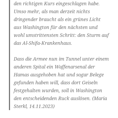
den rich­ti­gen Kurs ein­ge­schla­gen habe.
Umso mehr, als man der­zeit nichts
drin­gen­der braucht als ein grü­nes Licht
aus Washing­ton für den nächs­ten und
wohl umstrit­tens­ten Schritt: den Sturm auf
das Al-Shifa-Krankenhaus.
Dass die Armee nun im Tun­nel unter einem
ande­ren Spi­tal ein Waf­fen­ar­se­nal der
Hamas aus­ge­ho­ben hat und sogar Bele­ge
gefun­den haben will, dass dort Gei­seln
fest­ge­hal­ten wur­den, soll in Washing­ton
den ent­schei­den­den Ruck aus­lö­sen. (Maria
Sterkl, 14.11.2023)