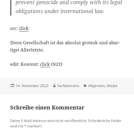
pre­vent geno­ci­de and com­ply with its legal
obli­ga­ti­ons under inter­na­tio­nal law.
src:
click
Die­se Gesell­schaft ist das abso­lut gro­tesk und abar­
tigst Allerletzte.
edit: Kon­text:
click
(
)
NZZ
Veröffentlicht
Autor
Kategorien
14. November 2023
harlekinrains
Allgemein
,
Media
am
Schreibe einen Kommentar
Deine E-Mail-Adresse wird nicht veröffentlicht.
Erforderliche Felder
sind mit
*
markiert