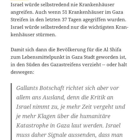
Isra­el wür­de selbst­re­dend nie Kran­ken­häu­ser
angrei­fen. Auch wenn 51 Kran­ken­häu­ser im Gaza
Strei­fen in den letz­ten 37 Tagen age­grif­fen wur­den.
Isra­el wür­de selbst­re­dend nur die wich­tigs­ten Kran­
ken­häu­ser stürmen.
Damit sich dann die Bevöl­ke­rung für die Al Shi­fa
zum Lebens­mit­tel­punkt in Gaza Stadt gewor­den ist,
in den Süden des Gaza­strei­fens ver­zieht -- oder halt
deswegen:
Gall­ants Bot­schaft rich­tet sich aber vor
allem ans Aus­land, denn die Kri­tik an
Isra­el nimmt zu, je mehr Zeit ver­geht und
je mehr Kla­gen über die huma­ni­tä­re
Kata­stro­phe in Gaza laut wer­den. Isra­el
muss daher Signa­le aus­sen­den, dass man