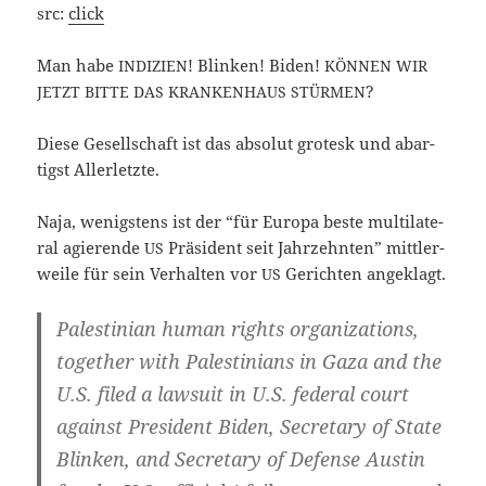
src:
click
Man habe
! Blin­ken! Biden!
INDIZIEN
KÖNNEN
WIR
?
JETZT
BITTE
DAS
KRANKENHAUS
STÜRMEN
Die­se Gesell­schaft ist das abso­lut gro­tesk und abar­
tigst Allerletzte.
Naja, wenigs­tens ist der “für Euro­pa bes­te mul­ti­la­te­
ral agie­ren­de
Prä­si­dent seit Jahr­zehn­ten” mitt­ler­
US
wei­le für sein Ver­hal­ten vor
Gerich­ten angeklagt.
US
Pales­ti­ni­an human rights orga­niz­a­ti­ons,
tog­e­ther with Pales­ti­ni­ans in Gaza and the
U.S. filed a lawsu­it in U.S. federal court
against Pre­si­dent Biden, Secreta­ry of Sta­te
Blin­ken, and Secreta­ry of Defen­se Aus­tin