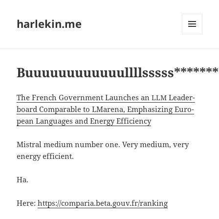
harlekin.me
MENÜ
UND
WIDGETS
Buuuuuuuuuuuullllsssss*******
The French Government Laun­ches an
Lea­der­
LLM
board Com­pa­ra­ble to LMare­na, Empha­si­zing Euro­
pean Lan­guages and Ener­gy Efficiency
Mis­tral medi­um num­ber one. Very medi­um, very
ener­gy efficient.
Ha.
Here:
https://comparia.beta.gouv.fr/ranking