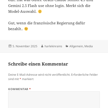
Gemi­ni 2.5 Flash use ohne log­in. Merkt sich die
Model-Auswahl.
Gut, wenn die fran­zö­si­sche Regie­rung dafür
bezahlt..
Veröffentlicht
Autor
Kategorien
5. November 2025
harlekinrains
Allgemein
,
Media
am
Schreibe einen Kommentar
Deine E-Mail-Adresse wird nicht veröffentlicht.
Erforderliche Felder
sind mit
*
markiert
KOMMENTAR
*