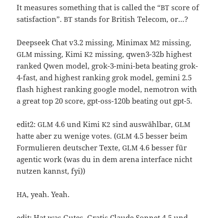
It mea­su­res some­thing that is cal­led the “
score of
BT
satis­fac­tion”.
stands for Bri­tish Telecom, or…?
BT
Deep­seek Chat v3.2 mis­sing, Mini­max
mis­sing,
M2
mis­sing, Kimi
mis­sing, qwen3-32b hig­hest
GLM
K2
ran­ked Qwen model, grok-3-mini-beta bea­ting grok-
4-fast, and hig­hest ran­king grok model, gemi­ni 2.5
flash hig­hest ran­king goog­le model, nemo­tron with
a gre­at top 20 score, gpt-oss-120b bea­ting out gpt-5.
edit2:
4.6 und Kimi
sind aus­wähl­bar,
GLM
K2
GLM
hat­te aber zu weni­ge votes. (
4.5 bes­ser beim
GLM
For­mu­lie­ren deut­scher Tex­te,
4.6 bes­ser für
GLM
agen­tic work (was du in dem are­na inter­face nicht
nut­zen kannst, fyi))
, yeah. Yeah.
HA
edit: Hat was Gutes. Gra­tis Clau­de Son­net 4.5 und