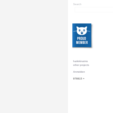
Search
harlekinatms
other projects
Anmelden
978815
+