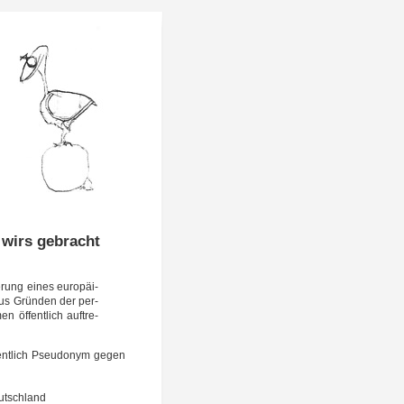
 wirs gebracht
e­rung eines euro­päi­
 Aus Grün­den der per­
n öffent­lich auf­tre­
fent­lich Pseud­onym gegen
Deutschland