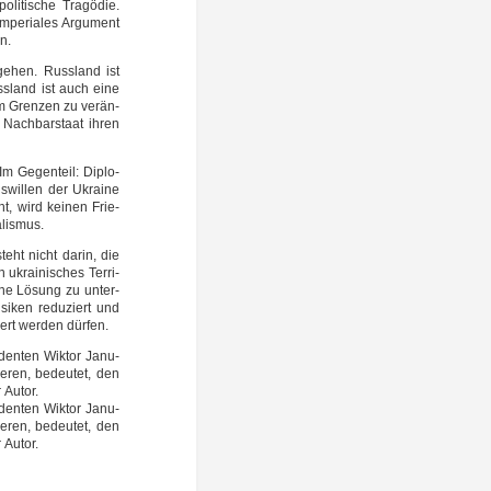
i­ti­sche Tra­gö­die.
pe­ria­les Argu­ment
n.
­ge­hen. Russ­land ist
uss­land ist auch eine
 um Gren­zen zu ver­än­
 Nach­bar­staat ihren
 Im Gegen­teil: Diplo­
s­wil­len der Ukrai­ne
ht, wird kei­nen Frie­
alismus.
teht nicht dar­in, die
 ukrai­ni­sches Ter­ri­
 eine Lösung zu unter­
ri­si­ken redu­ziert und
dert wer­den dürfen.
den­ten Wik­tor Janu­
ie­ren, bedeu­tet, den
r Autor.
den­ten Wik­tor Janu­
ie­ren, bedeu­tet, den
r Autor.