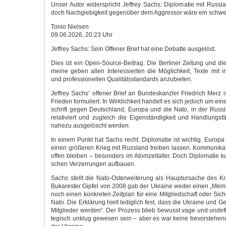
Unser Autor wider­spricht Jef­frey Sachs: Diplo­ma­tie mit Russ­l
doch Nach­gie­big­keit gegen­über dem Aggres­sor wäre ein schwe­
Tonio Niel­sen
09.06.2026, 20:23 Uhr
Jef­frey Sachs: Sein Offe­ner Brief hat eine Debat­te ausgelöst.
Dies ist ein Open-Source-Beitrag. Die Ber­li­ner Zei­tung und die 
mei­ne geben allen Inter­es­sier­ten die Mög­lich­keit, Tex­te mit in
und pro­fes­sio­nel­len Qua­li­täts­stan­dards anzubieten.
Jef­frey Sachs’ offe­ner Brief an Bun­des­kanz­ler Fried­rich Merz 
Frie­den for­mu­liert. In Wirk­lich­keit han­delt es sich jedoch um eine 
schrift gegen Deutsch­land, Euro­pa und die Nato, in der Russ­l
rela­ti­viert und zugleich die Eigen­stän­dig­keit und Hand­lungs­fä
nahe­zu aus­ge­löscht werden.
In einem Punkt hat Sachs recht. Diplo­ma­tie ist wich­tig. Euro­pa
einen grö­ße­ren Krieg mit Russ­land trei­ben las­sen. Kom­mu­ni­ka­t
offen blei­ben – beson­ders im Atom­zeit­al­ter. Doch Diplo­ma­tie kan
schen Ver­zer­run­gen aufbauen.
Sachs stellt die Nato-Osterweiterung als Haupt­ur­sa­che des Kr
Buka­res­ter Gip­fel von 2008 gab der Ukrai­ne weder einen „Mem­
noch einen kon­kre­ten Zeit­plan für eine Mit­glied­schaft oder Sicher
Nato. Die Erklä­rung hielt ledig­lich fest, dass die Ukrai­ne und G
Mit­glie­der wer­den“. Der Pro­zess blieb bewusst vage und unde­fi
te­gisch unklug gewe­sen sein – aber es war kei­ne bevor­ste­h