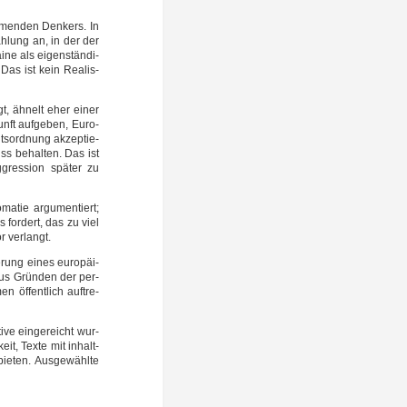
h­men­den Den­kers. In
zäh­lung an, in der der
­ne als eigen­stän­di­
 Das ist kein Rea­lis­
gt, ähnelt eher einer
ukunft auf­ge­ben, Euro­
ts­ord­nung akzep­tie­
ss behal­ten. Das ist
gres­si­on spä­ter zu
ma­tie argu­men­tiert;
s for­dert, das zu viel
r verlangt.
e­rung eines euro­päi­
 Aus Grün­den der per­
n öffent­lich auf­tre­
ve ein­ge­reicht wur­
it, Tex­te mit inhalt­
bie­ten. Aus­ge­wähl­te