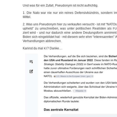
Und was für ein Zufall, Pseud­onym ist nicht aufrichtig.
1. Die Nato war nie nur ein rei­nes Defen­siv­bünd­nis, son­dern im
Mittel.
2. Was uns Pseud­onym hier zu ver­kau­fen ver­sucht - ist mit “NATO
upheld” zu umschrei­ben, was unter poli­ti­schen Rea­lis­ten als
FU
ziert wird - und nur dadurch eine ande­re Deu­tungs­form annimmt
Biden sich ein­ge­bil­det hat - mit die­sem sehr ehm “inte­resann­te
Ver­hand­lun­gen abbrechen.
Kannst du mal
? Danke…
KI