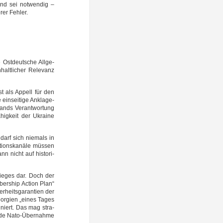
and sei not­wen­dig –
rer Fehler.
Ost­deut­sche All­ge­
halt­li­cher Rele­vanz
ist als Appell für den
ein­sei­ti­ge Ankla­ge­
ands Ver­ant­wor­tung
­hig­keit der Ukrai­ne
 darf sich nie­mals in
i­ons­ka­nä­le müs­sen
n nicht auf his­to­ri­
ie­ges dar. Doch der
bers­hip Action Plan“
­heits­ga­ran­tien der
eor­gi­en „eines Tages
­niert. Das mag stra­
en­de Nato-Übernahme