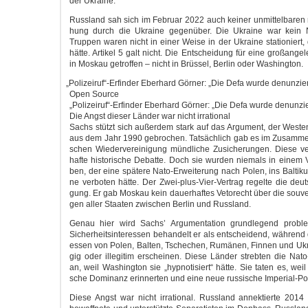
der Ukraine.
Russ­land sah sich im Febru­ar 2022 auch kei­ner unmit­tel­ba­ren m
hung durch die Ukrai­ne gegen­über. Die Ukrai­ne war kein N
Truppen waren nicht in einer Wei­se in der Ukrai­ne sta­tio­niert
hät­te. Arti­kel 5 galt nicht. Die Ent­schei­dung für eine groß­an­ge­l
in Mos­kau getrof­fen – nicht in Brüs­sel, Ber­lin oder Washington.
„
Polizeiruf“-Erfinder Eber­hard Gör­ner: „Die Defa wur­de denun­zie
Open Source
„Polizeiruf“-Erfinder Eber­hard Gör­ner: „Die Defa wur­de denun­zi
Die Angst die­ser Län­der war nicht irrational
Sachs stützt sich außer­dem stark auf das Argu­ment, der Wes­te
aus dem Jahr 1990 gebro­chen. Tat­säch­lich gab es im Zusam­me
schen Wie­der­ver­ei­ni­gung münd­li­che Zusi­che­run­gen. Die­se v
haf­te his­to­ri­sche Debat­te. Doch sie wur­den nie­mals in einem Ve
ben, der eine spä­te­re Nato-Erweiterung nach Polen, ins Bal­ti­k
ne ver­bo­ten hät­te. Der Zwei-plus-Vier-Vertrag regel­te die deut­s
gung. Er gab Mos­kau kein dau­er­haf­tes Veto­recht über die sou­ve
gen aller Staa­ten zwi­schen Ber­lin und Russland.
Genau hier wird Sachs’ Argu­men­ta­ti­on grund­le­gend pro­ble­
Sicher­heits­in­ter­es­sen behan­delt er als ent­schei­dend, wäh­rend d
es­sen von Polen, Bal­ten, Tsche­chen, Rumä­nen, Fin­nen und Ukra
gig oder ille­gi­tim erschei­nen. Die­se Län­der streb­ten die Nat
an, weil Washing­ton sie „hyp­no­ti­siert“ hät­te. Sie taten es, weil
sche Domi­nanz erin­ner­ten und eine neue rus­si­sche Imperial-Pol
Die­se Angst war nicht irra­tio­nal. Russ­land annek­tier­te 201