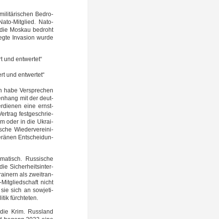
ili­tä­ri­schen Bedro­
ato-Mitglied. Nato-
, die Mos­kau bedroht
eg­te Inva­si­on wur­de
rt und entwertet“
ert und entwertet“
n habe Ver­spre­chen
n­hang mit der deut­
er­die­nen eine ernst­
r­trag fest­ge­schrie­
um oder in die Ukrai­
che Wie­der­ver­ei­ni­
­rä­nen Ent­schei­dun­
ma­tisch. Rus­si­sche
ie Sicher­heits­in­ter­
i­nern als zweit­ran­
o-Mitgliedschaft nicht
 sie sich an sowje­ti­
itik fürchteten.
4 die Krim. Russ­land