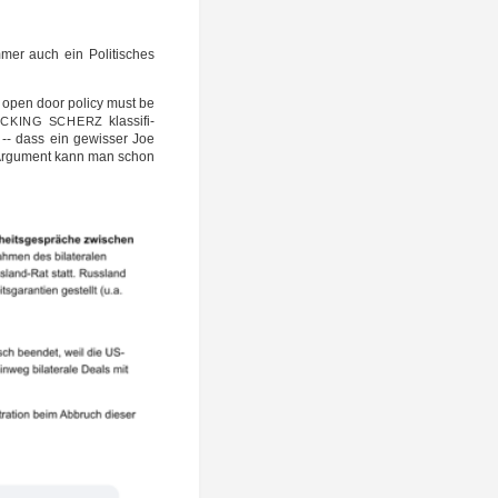
mer auch ein Poli­ti­sches
s open door poli­cy must be
klas­si­fi­
CKING
SCHERZ
 -- dass ein gewis­ser Joe
n” Argu­ment kann man schon