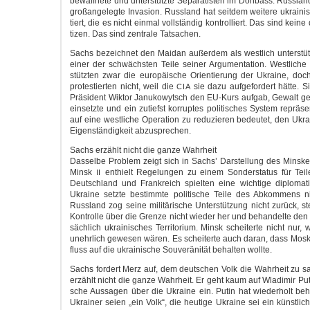
bewaff­ne­te und unter­stütz­te Sepa­ra­tis­ten im Don­bass. Russ­
groß­an­ge­leg­te Inva­si­on. Russ­land hat seit­dem wei­te­re ukrai­n
tiert, die es nicht ein­mal voll­stän­dig kon­trol­liert. Das sind kei­n
ti­zen. Das sind zen­tra­le Tatsachen.
Sachs bezeich­net den Mai­dan außer­dem als west­lich unter­stüt
einer der schwächs­ten Tei­le sei­ner Argu­men­ta­ti­on. West­li­ch
stütz­ten zwar die euro­päi­sche Ori­en­tie­rung der Ukrai­ne, doch
pro­tes­tier­ten nicht, weil die
sie dazu auf­ge­for­dert hät­te. Sie
CIA
Prä­si­dent Wik­tor Janu­ko­wytsch den EU-Kurs auf­gab, Gewalt 
ein­setz­te und ein zutiefst kor­rup­tes poli­ti­sches Sys­tem reprä­s
auf eine west­li­che Ope­ra­ti­on zu redu­zie­ren bedeu­tet, den Ukrai
Eigen­stän­dig­keit abzusprechen.
Sachs erzählt nicht die gan­ze Wahrheit
Das­sel­be Pro­blem zeigt sich in Sachs’ Dar­stel­lung des Mins
Minsk
ent­hielt Rege­lun­gen zu einem Son­der­sta­tus für Tei
II
Deutsch­land und Frank­reich spiel­ten eine wich­ti­ge diplo­ma­ti
Ukrai­ne setz­te bestimm­te poli­ti­sche Tei­le des Abkom­mens
Russ­land zog sei­ne mili­tä­ri­sche Unter­stüt­zung nicht zurück, ste
Kon­trol­le über die Gren­ze nicht wie­der her und behan­del­te den
säch­lich ukrai­ni­sches Ter­ri­to­ri­um. Minsk schei­ter­te nicht nur
unehr­lich gewe­sen wären. Es schei­ter­te auch dar­an, dass Mos­k
fluss auf die ukrai­ni­sche Sou­ve­rä­ni­tät behal­ten wollte.
Sachs for­dert Merz auf, dem deut­schen Volk die Wahr­heit zu s
erzählt nicht die gan­ze Wahr­heit. Er geht kaum auf Wla­di­mir Puti
sche Aus­sa­gen über die Ukrai­ne ein. Putin hat wie­der­holt be
Ukrai­ner sei­en „ein Volk“, die heu­ti­ge Ukrai­ne sei ein künst­li­ch