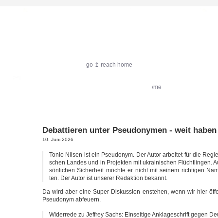
harlekin.me
go ↥ reach home
featured:
Filmkritik
Reiseimpressionen
/me
Debattieren unter Pseudonymen - weit haben
10. Juni 2026
Tonio Nil­sen ist ein Pseud­onym. Der Autor arbei­tet für die Regi
schen Lan­des und in Pro­jek­ten mit ukrai­ni­schen Flücht­lin­gen.
sön­li­chen Sicher­heit möch­te er nicht mit sei­nem rich­ti­gen Name
ten. Der Autor ist unse­rer Redak­ti­on bekannt.
Da wird aber eine Super Dis­kus­si­on enste­hen, wenn wir hier öf
Pseud­onym abfeuern.
Wider­re­de zu Jef­frey Sachs: Ein­sei­ti­ge Ankla­ge­schrift gegen 