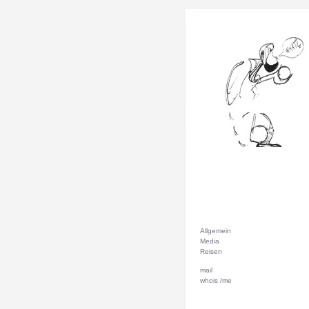
Allgemein
Media
Reisen
mail
whois /me