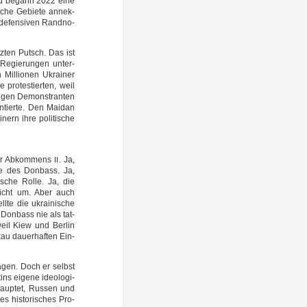
land begann 2022 eine
i­sche Gebie­te annek­
e defen­si­ven Rand­no­
z­ten Putsch. Das ist
e Regie­run­gen unter­
 Mil­lio­nen Ukrai­ner
 pro­tes­tier­ten, weil
gegen Demons­tran­ten
en­tier­te. Den Mai­dan
­nern ihre poli­ti­sche
­ker Abkom­mens
. Ja,
II
­le des Don­bass. Ja,
­sche Rol­le. Ja, die
 nicht um. Aber auch
ll­te die ukrai­ni­sche
 Don­bass nie als tat­
, weil Kiew und Ber­lin
au dau­er­haf­ten Ein­
agen. Doch er selbst
ns eige­ne ideo­lo­gi­
haup­tet, Rus­sen und
es his­to­ri­sches Pro­