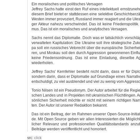
Ein mora­li­sches und poli­ti­sches Versagen
Jef­frey Sachs hat­te einst den Ruf eines intel­lek­tu­ell ernst­zu­ne
die­sem Brief bie­tet er statt­des­sen eine selek­ti­ve Geschichts­er­
Wes­ten immer pro­vo­ziert, Russ­land immer reagiert und die Ukrai
ger Akteur nahe­zu ver­schwin­det. Das ist kei­ne Frie­dens­po­li­tik.
mus. Das ist ein mora­li­sches und ana­ly­ti­sches Versagen.
Sachs nennt das Diplo­ma­tie. Doch was er tat­säch­lich vor­schlä
ver­wal­te­ten Kapi­tu­la­ti­on: Die Ukrai­ne soll ihre stra­te­gi­sche Z
pa soll ein rus­si­sches Veto­recht über die euro­päi­sche Sicher­hei
ren, und Mos­kau soll den durch Aggres­si­on gewon­ne­nen Ein­flu
kei­ne Frie­dens­ord­nung. Das ist eine Ein­la­dung, die­sel­be Ag
wiederholen.
Jef­frey Sachs’ Kern­feh­ler besteht nicht dar­in, dass er für Diplo­
son­dern dar­in, dass er Diplo­ma­tie auf Grund­la­ge eines Nar­ra­tiv
ent­schul­digt, zu viel aus­blen­det und viel zu wenig vom Aggres­so
Tonio Nil­sen ist ein Pseud­onym. Der Autor arbei­tet für die Regi
schen Lan­des und in Pro­jek­ten mit ukrai­ni­schen Flücht­lin­gen.
sön­li­chen Sicher­heit möch­te er nicht mit sei­nem rich­ti­gen Name
ten. Der Autor ist unse­rer Redak­ti­on bekannt.
Das ist ein Bei­trag, der im Rah­men unse­rer Open-Source-Initiati
de. Mit Open Source geben wir allen Inter­es­sier­ten die Mög­lich­ke
li­cher Rele­vanz und pro­fes­sio­nel­len Qua­li­täts­stan­dards anzu­
Bei­trä­ge wer­den ver­öf­fent­licht und honoriert.
src:
click