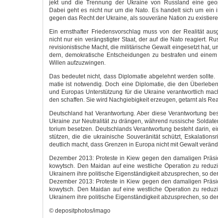
jekt und die Tren­nung der Ukrai­ne von Russ­land eine geo­po­l
Dabei geht es nicht nur um die Nato. Es han­delt sich um ein im
gegen das Recht der Ukrai­ne, als sou­ve­rä­ne Nati­on zu existiere
Ein ernst­haf­ter Frie­dens­vor­schlag muss von der Rea­li­tät aus
nicht nur ein ver­ängs­tig­ter Staat, der auf die Nato reagiert. R
revi­sio­nis­ti­sche Macht, die mili­tä­ri­sche Gewalt ein­ge­setzt hat,
dern, demo­kra­ti­sche Ent­schei­dun­gen zu bestra­fen und einem
Wil­len aufzuzwingen.
Das bedeu­tet nicht, dass Diplo­ma­tie abge­lehnt wer­den soll­te.
ma­tie ist not­wen­dig. Doch eine Diplo­ma­tie, die den Über­le­ben
und Euro­pas Unter­stüt­zung für die Ukrai­ne ver­ant­wort­lich mac
den schaf­fen. Sie wird Nach­gie­big­keit erzeu­gen, getarnt als Re
Deutsch­land hat Ver­ant­wor­tung. Aber die­se Ver­ant­wor­tung bes
Ukrai­ne zur Neu­tra­li­tät zu drän­gen, wäh­rend rus­si­sche Sol­da­ten
to­ri­um beset­zen. Deutsch­lands Ver­ant­wor­tung besteht dar­in,
stüt­zen, die die ukrai­ni­sche Sou­ve­rä­ni­tät schützt, Eska­la­ti­ons­
deut­lich macht, dass Gren­zen in Euro­pa nicht mit Gewalt ver­än­
Dezem­ber 2013: Pro­tes­te in Kiew gegen den dama­li­gen Prä­si­
ko­wytsch. Den Mai­dan auf eine west­li­che Ope­ra­ti­on zu redu­z
Ukrai­nern ihre poli­ti­sche Eigen­stän­dig­keit abzu­spre­chen, so de
Dezem­ber 2013: Pro­tes­te in Kiew gegen den dama­li­gen Prä­si­
ko­wytsch. Den Mai­dan auf eine west­li­che Ope­ra­ti­on zu redu­z
Ukrai­nern ihre poli­ti­sche Eigen­stän­dig­keit abzu­spre­chen, so de
© depositphotos/imago