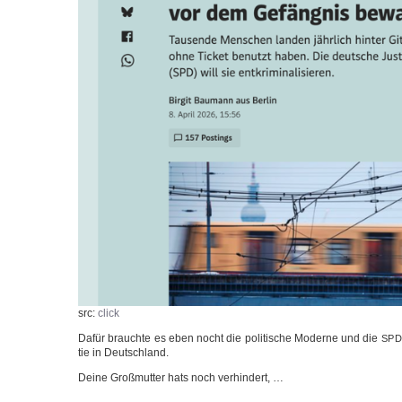
src:
click
Dafür brauch­te es eben nocht die poli­ti­sche Moder­ne und die
SP
tie in Deutschland.
Dei­ne Groß­mutter hats noch verhindert, …