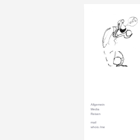
Allgemein
Media
Reisen
mail
whois /me