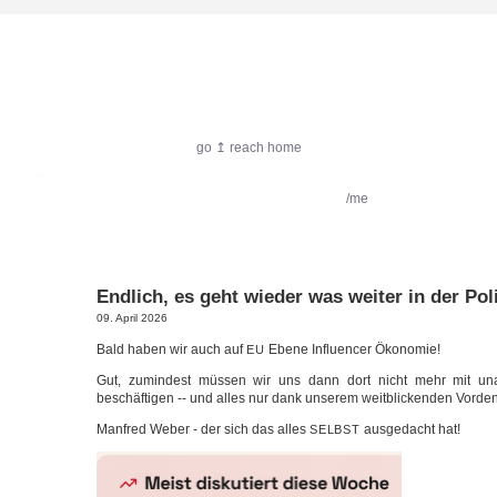
harlekin.me
go ↥ reach home
featured:
Filmkritik
Reiseimpressionen
/me
Endlich, es geht wieder was weiter in der Poli
09. April 2026
Bald haben wir auch auf
Ebe­ne Influ­en­cer Ökonomie!
EU
Gut, zumin­dest müs­sen wir uns dann dort nicht mehr mit una
beschäf­ti­gen -- und alles nur dank unse­rem weit­bli­cken­den Vorde
Man­fred Weber - der sich das alles
aus­ge­dacht hat!
SELBST