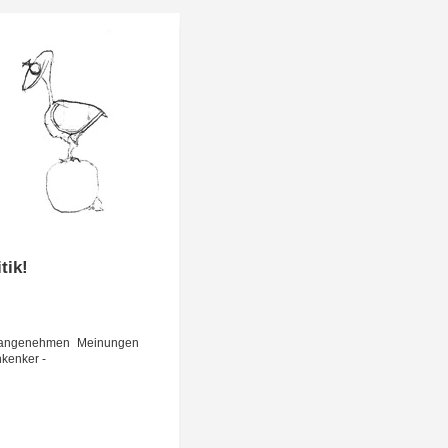
tik!
n­ge­neh­men Mei­nun­gen
nkenker -