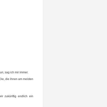
 tun, sag ich mir immer.
 Die, die ihnen am meis­ten
ir zukünf­tig end­lich ein