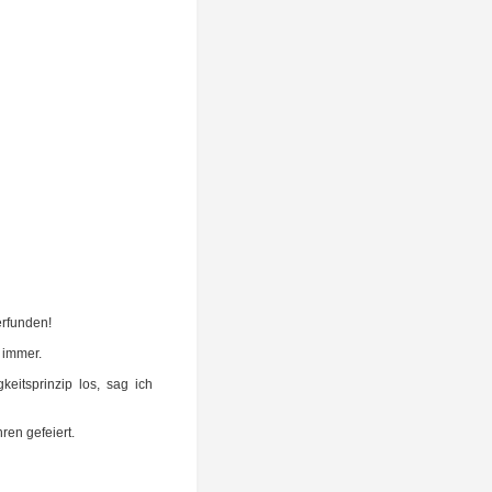
erfunden!
r immer.
­keits­prin­zip los, sag ich
­ren gefeiert.