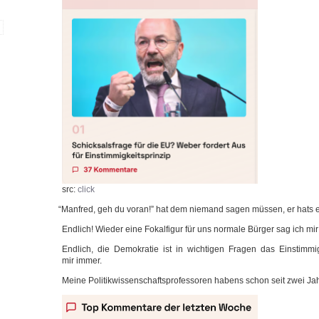
src:
click
“
Man­fred, geh du vor­an!” hat dem nie­mand sagen müs­sen, er hats 
End­lich! Wie­der eine Fokal­fi­gur für uns nor­ma­le Bür­ger sag ich mi
End­lich, die Demo­kra­tie ist in wich­ti­gen Fra­gen das Ein­stim­mig
mir immer.
Mei­ne Poli­tik­wis­sen­schafts­pro­fes­so­ren habens schon seit zwei Jah