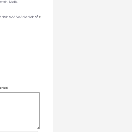
emein
,
Media
.
!
»
AHAHAAAAAAHAHAHA
erlich)