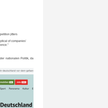
i­ti­on jitters
p­ti­cal of com­pa­nies’
­en­ce.”
er natio­na­len Poli­tik, da