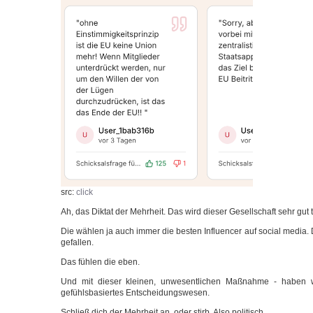
src:
click
Ah, das Dik­tat der Mehr­heit. Das wird die­ser Gesell­schaft sehr gut
Die wäh­len ja auch immer die bes­ten Influ­en­cer auf social media.
gefallen.
Das füh­len die eben.
Und mit die­ser klei­nen, unwe­sent­li­chen Maß­nah­me - haben w
gefühls­ba­sier­tes Entscheidungswesen.
Schließ dich der Mehr­heit an, oder stirb. Also politisch.