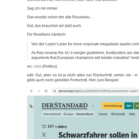
Sag ich mir immer.
Das wuss­te schon der alte Rousseau, …
Gut, das brau­chen wir jetzt auch.
Für Res­il­li­enz nämlich!
Von der Leyen’s plan for more cor­po­ra­te mega­deals sparks com­pe­t
As they revamp the
’s mer­ger gui­de­li­nes, trust­bus­ters are ske
EU
argu­ments that Euro­pean cham­pions will bols­ter indus­tri­al “resi­li
src:
click
(Poli­ti­co)
edit: Gut, aber es ist ja nicht alles nur Rück­schritt, sehen sie - in d
gibts auch noch geleb­ten Fort­schritt. Hier zum Beispiel.