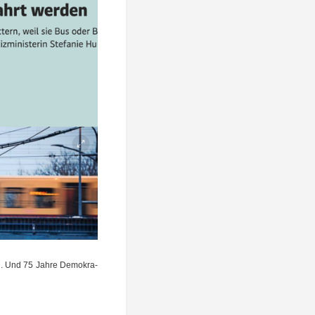
. Und 75 Jah­re Demo­kra­
D