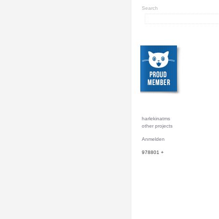
Search
harlekinatms
other projects
Anmelden
978801
+