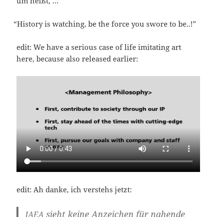
um heißt, …
“
Histo­ry is watching, be the for­ce you swo­re to be..!”
edit: We have a serious case of life imi­ta­ting art
here, becau­se also released earlier:
edit: Ah dan­ke, ich ver­stehs jetzt:
sieht kei­ne Anzei­chen für nahen­de
IAEA