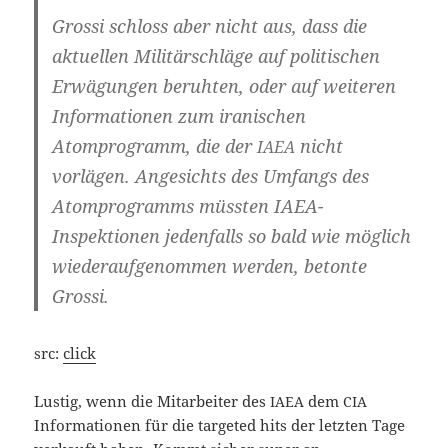
Gros­si schloss aber nicht aus, dass die
aktu­el­len Mili­tär­schlä­ge auf poli­ti­schen
Erwä­gun­gen beruh­ten, oder auf wei­te­ren
Infor­ma­tio­nen zum ira­ni­schen
Atom­pro­gramm, die der
nicht
IAEA
vor­lä­gen. Ange­sichts des Umfangs des
Atom­pro­gramms müss­ten IAEA-
Inspektionen jeden­falls so bald wie mög­lich
wie­der­auf­ge­nom­men wer­den, beton­te
Grossi.
src:
click
Lus­tig, wenn die Mit­ar­bei­ter des
dem
IAEA
CIA
Infor­ma­tio­nen für die tar­ge­ted hits der letz­ten Tage