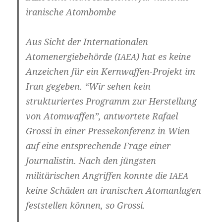
ira­ni­sche Atombombe
Aus Sicht der Inter­na­tio­na­len
Atom­ener­gie­be­hör­de (
) hat es kei­ne
IAEA
Anzei­chen für ein Kernwaffen-Projekt im
Iran gege­ben. “Wir sehen kein
struk­tu­rier­tes Pro­gramm zur Her­stel­lung
von Atom­waf­fen”, ant­wor­te­te Rafa­el
Gros­si in einer Pres­se­kon­fe­renz in Wien
auf eine ent­spre­chen­de Fra­ge einer
Jour­na­lis­tin. Nach den jüngs­ten
mili­tä­ri­schen Angrif­fen konn­te die
IAEA
kei­ne Schä­den an ira­ni­schen Atom­an­la­gen
fest­stel­len kön­nen, so Grossi.