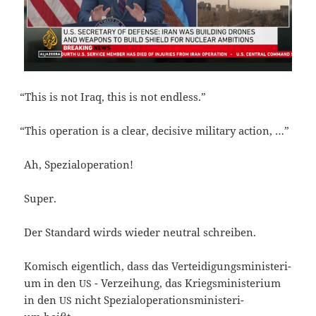
“
This is not Iraq, this is not endless.”
“
This ope­ra­ti­on is a clear, decisi­ve mili­ta­ry action, …”
Ah, Spe­zi­al­ope­ra­ti­on!
Super.
Der Stan­dard wirds wie­der neu­tral schreiben.
Komisch eigent­lich, dass das Ver­tei­di­gungs­mi­nis­te­ri­
um in den
- Ver­zei­hung, das Kriegs­mi­nis­te­ri­um
US
in den
nicht Spe­zi­al­ope­ra­ti­ons­mi­nis­te­ri­
US