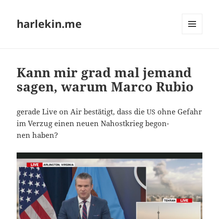
harlekin.me
MENÜ
UND
WIDGETS
Kann mir grad mal jemand
sagen, warum Marco Rubio
gera­de Live on Air bestä­tigt, dass die
ohne Gefahr
US
im Ver­zug einen neu­en Nah­ost­krieg begon­
nen haben?