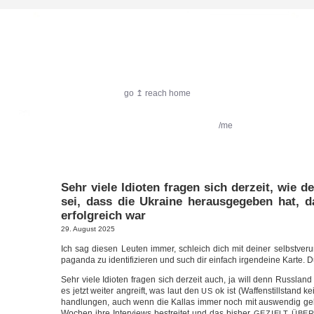
harlekin.me
go ↥ reach home
featured:
Filmkritik
Reiseimpressionen
/me
Sehr viele Idioten fragen sich derzeit, wie 
sei, dass die Ukraine herausgegeben hat, 
erfolgreich war
29. August 2025
Ich sag die­sen Leu­ten immer, schleich dich mit dei­ner selbst­ver­ur
pa­gan­da zu iden­ti­fi­zie­ren und such dir ein­fach irgend­ei­ne Kar­te.
Sehr vie­le Idio­ten fra­gen sich der­zeit auch, ja will denn Russ­lan
es jetzt wei­ter angreift, was laut den
ok ist (Waf­fen­still­stand ke
US
hand­lun­gen, auch wenn die Kal­las immer noch mit aus­wen­dig ge
Wochen ihre Inter­views bestrei­tet und das bis­her
GEZIELT
ÜBER