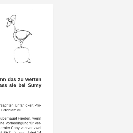
denn das zu werten
dass sie bei Sumy
­sach­ten Unfä­hig­keit Pro­
 Du Pro­blem du.
d über­haupt Frie­den, wenn
i­ne Vor­be­din­gung für Ver­
lern­ter Copy von vor zwei
…) - und dabei 14
SIEHT