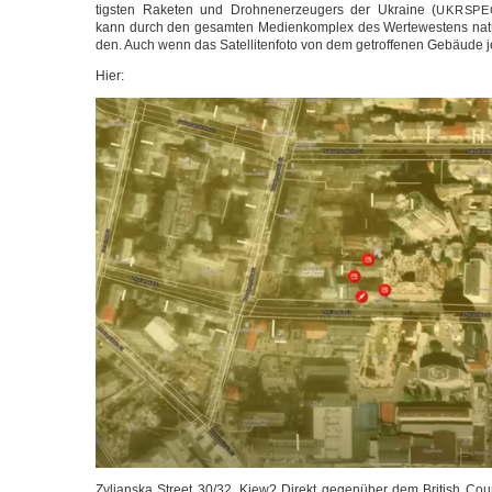
tigs­ten Rake­ten und Droh­nen­er­zeu­gers der Ukrai­ne (
UKRSPE
kann durch den gesam­ten Medi­en­kom­plex des Wer­te­wes­tens natür­li
den. Auch wenn das Satel­li­ten­fo­to von dem getrof­fe­nen Gebäu­de 
Hier:
Zyli­ans­ka Street 30/32, Kiew? Direkt gegen­über dem Bri­tish Cou