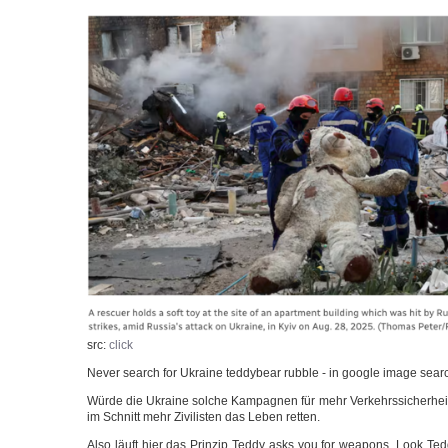
src:
click
Never search for Ukrai­ne ted­dy­be­ar rub­ble - in goog­le image sear
Wür­de die Ukrai­ne sol­che Kam­pa­gnen für mehr Ver­kehrs­si­cher­heit
im Schnitt mehr Zivi­lis­ten das Leben retten.
Also läuft hier das Prin­zip Ted­dy asks you for wea­pons. Look T