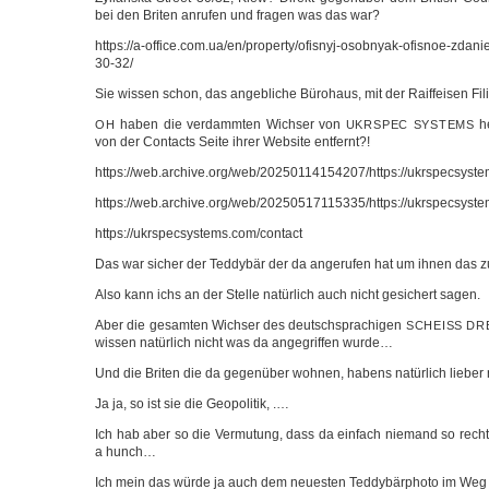
bei den Bri­ten anru­fen und fra­gen was das war?
https://a-office.com.ua/en/property/ofisnyj-osobnyak-ofisnoe-zdani
30-32/
Sie wis­sen schon, das angeb­li­che Büro­haus, mit der Raiff­ei­sen Fil
haben die ver­damm­ten Wich­ser von
he
OH
UKRSPEC
SYSTEMS
von der Con­ta­cts Sei­te ihrer Web­site entfernt?!
https://web.archive.org/web/20250114154207/https://ukrspecsyste
https://web.archive.org/web/20250517115335/https://ukrspecsyste
https://ukrspecsystems.com/contact
Das war sicher der Ted­dy­bär der da ange­ru­fen hat um ihnen das z
Also kann ichs an der Stel­le natür­lich auch nicht gesi­chert sagen.
Aber die gesam­ten Wich­ser des deutsch­spra­chi­gen
SCHEISS
DR
wis­sen natür­lich nicht was da ange­grif­fen wurde…
Und die Bri­ten die da gegen­über woh­nen, habens natür­lich lie­be
Ja ja, so ist sie die Geopolitik, .…
Ich hab aber so die Ver­mu­tung, dass da ein­fach nie­mand so recht re
a hunch…
Ich mein das wür­de ja auch dem neu­es­ten Ted­dy­bär­pho­to im We