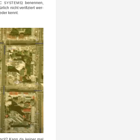
) benen­nen,
C
SYSTEMS
ch nicht veri­fi­ziert wer­
jeder kennt.
n­cil? Kann da kei­ner mal