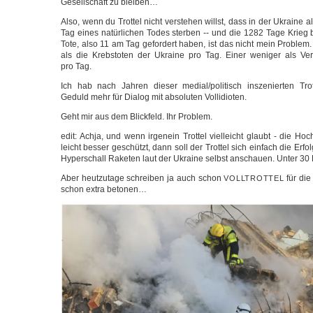
Gesell­schaft zu bleiben…
Also, wenn du Trot­tel nicht ver­ste­hen willst, dass in der Ukrai­ne
Tag eines natür­li­chen Todes ster­ben -- und die 1282 Tage Krieg b
Tote, also 11 am Tag gefor­dert haben, ist das nicht mein Pro­blem
als die Krebs­to­ten der Ukrai­ne pro Tag. Einer weni­ger als Ver­k
pro Tag.
Ich hab nach Jah­ren die­ser medial/politisch insze­nier­ten Trot­t
Geduld mehr für Dia­log mit abso­lu­ten Vollidioten.
Geht mir aus dem Blick­feld. Ihr Problem.
edit: Ach­ja, und wenn irgen­ein Trot­tel viel­leicht glaubt - die Hoc
leicht bes­ser geschützt, dann soll der Trot­tel sich ein­fach die Erf
Hyper­schall Rake­ten laut der Ukrai­ne selbst anschau­en. Unter 30
Aber heut­zu­ta­ge schrei­ben ja auch schon
für di
VOLLTROTTEL
schon extra betonen…