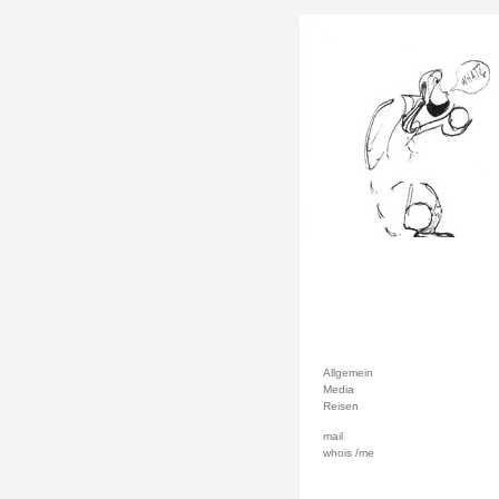
Allgemein
Media
Reisen
mail
whois /me