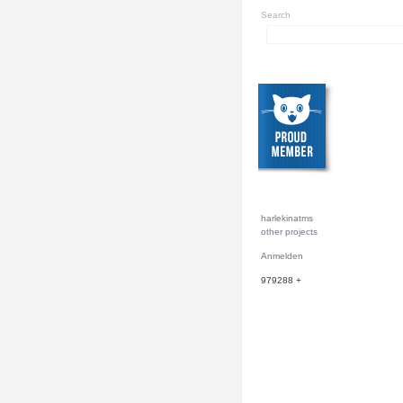
Search
harlekinatms
other projects
Anmelden
979288
+