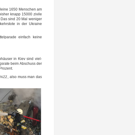
 allei­ne 1650 Men­schen am
is­her knapp 15000 zivi­le
. Das sind 20 Mal weni­ger
ehrs­to­te in der Ukrai­ne
el­pa­ra­de ein­fach kei­ne
h­häu­ser in Kiev sind viel­
olgs­ra­te beim Abschuss der
 Prozent.
e
, also muss man das
NZZ