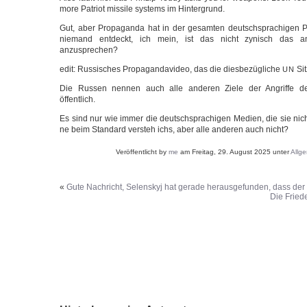
more Patri­ot mis­si­le sys­tems im Hintergrund.
Gut, aber Pro­pa­gan­da hat in der gesam­ten deutsch­spra­chi­gen Pre
nie­mand ent­deckt, ich mein, ist das nicht zynisch das an
anzusprechen?
edit: Rus­si­sches Pro­pa­gan­da­vi­deo, das die dies­be­züg­li­che
Sit
UN
Die Rus­sen nen­nen auch alle ande­ren Zie­le der Angrif­fe de
öffentlich.
Es sind nur wie immer die deutsch­spra­chi­gen Medi­en, die sie nich
ne beim Stan­dard ver­steh ichs, aber alle ande­ren auch nicht?
Veröffentlicht by
me
am Freitag, 29. August 2025 unter
Allg
«
Gute Nachricht, Selenskyj hat gerade herausgefunden, dass der
Die Frie