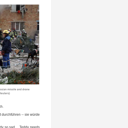
ch.
 durch­füh­ren -- sie wür­de
ed­dy so sad… Ted­dy needs