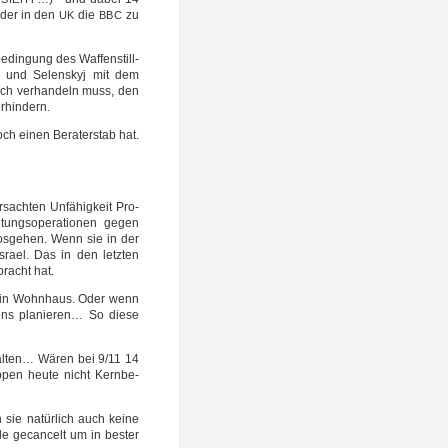
, der in den
die
zu
UK
BBC
e­din­gung des Waf­fen­still­
rd, und Selen­skyj mit dem
lich ver­han­deln muss, den
verhindern.
h einen Bera­ter­stab hat.
­sach­ten Unfä­hig­keit Pro­
l­tungs­ope­ra­tio­nen gegen
os­ge­hen. Wenn sie in der
sra­el. Das in den letz­ten
bracht hat.
s ein Wohn­haus. Oder wenn
ns pla­nie­ren… So die­se
stal­ten… Wären bei 9/11 14
p­pen heu­te nicht Kern­be­
 sie natür­lich auch kei­ne
le gecan­celt um in bes­ter