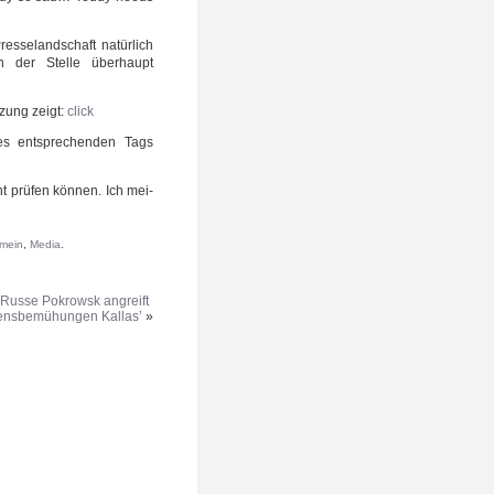
s­se­land­schaft natür­lich
 der Stel­le über­haupt
­zung zeigt:
click
s ent­spre­chen­den Tags
t prü­fen kön­nen. Ich mei­
emein
,
Media
.
 Russe Pokrowsk angreift
densbemühungen Kallas’
»