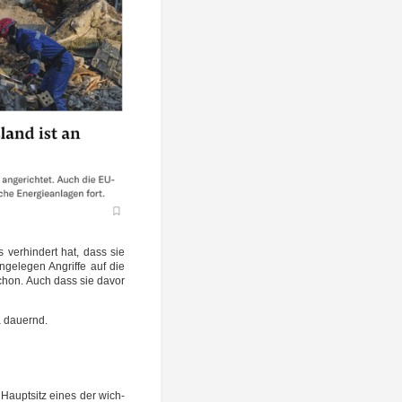
s ver­hin­dert hat, dass sie
ge­le­gen Angrif­fe auf die
 schon. Auch dass sie davor
ja dauernd.
 Haupt­sitz eines der wich­