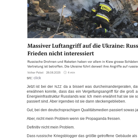
src:
click
Jetzt ist bei der
da a bis­serl was durch­ein­an­der­ge­ra­ten, da
NZZ
erwäh­nen konn­te, dass das ein Ver­gel­tungs­an­griff für die groß an
Ener­gie­in­fra­struk­tur Russ­lands war. Ich mein erwähnt hat sie sie
pas­siert sind. Aber irgend­wo ist sie dann steckengeblieben.
Gut, bei den deutsch­spra­chi­gen Qua­li­täts­me­di­en pas­siert sowas 
Aber, nicht mein Pro­blem wenn sie Pro­pa­gan­da fressen.
Defi­ni­tiv nicht mein Problem.
Dass rus­si­sche Kriegs­blog­ger das größ­te getrof­fe­ne Gebäu­de als