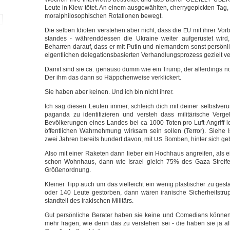
Leu­te in Kiew tötet. An einem aus­ge­wähl­ten, cher­ry­ge­pick­ten Tag
moral­phi­lo­so­phi­schen Rota­tio­nen bewegt.
Die sel­ben Idio­ten ver­ste­hen aber nicht, dass die
mit ihrer Vor­b
EU
stan­des - wäh­rend­des­sen die Ukrai­ne wei­ter auf­ge­rüs­tet wi
Behar­ren dar­auf, dass er mit Putin und nie­man­dem sonst per­sön­
eigent­li­chen dele­ga­ti­ons­ba­sier­ten Ver­hand­lungs­pro­zess gezielt 
Damit sind sie ca. genau­so dumm wie ein Trump, der aller­dings noc
Der ihm das dann so Häpp­chen­wei­se verklickert.
Sie haben aber kei­nen. Und ich bin nicht ihrer.
Ich sag die­sen Leu­ten immer, schleich dich mit dei­ner selbst­ver­ur
pa­gan­da zu iden­ti­fi­zie­ren und ver­steh dass mili­tä­ri­sche Ver­ge
Bevöl­ke­run­gen eines Lan­des bei ca 1000 Toten pro Luft-Angriff l
öffent­li­chen Wahr­neh­mung wirk­sam sein sol­len (Ter­ror). Sie­he I
zwei Jah­ren bereits hun­dert davon, mit
Bom­ben, hin­ter sich ge
US
Also mit einer Rake­ten dann lie­ber ein Hoch­haus angrei­fen, al
schon Wohn­haus, dann wie Isra­el gleich 75% des Gaza Strei­fe
Größenordnung.
Klei­ner Tipp auch um das viel­leicht ein wenig plas­ti­scher zu ge
oder 140 Leu­te gestor­ben, dann wären ira­ni­sche Sicher­heits­tru
stand­teil des ira­ki­schen Militärs.
Gut per­sön­li­che Bera­ter haben sie kei­ne und Come­di­ans kön­nen
mehr fra­gen, wie denn das zu ver­ste­hen sei - die haben sie ja al