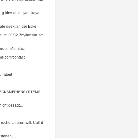
e-g-kiev-ul-zhilyanskaya-
ia­le direkt an der Ecke.
u­te 30/32 Zhy­li­ans­ka str
ms.com/contact
ms.com/contact
u raten!
-
ECKSMEDIENSYSTEMS
r nicht gesagt…
cher­chie­ren will. Call it
g stehen, …