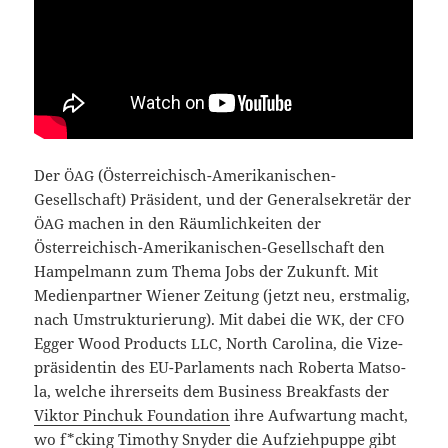
Der
(Österreichisch-Amerikanischen-
ÖAG
Gesellschaft) Prä­si­dent, und der Gene­ral­se­kre­tär der
machen in den Räum­lich­kei­ten der
ÖAG
Österreichisch-Amerikanischen-Gesellschaft den
Ham­pel­mann zum The­ma Jobs der Zukunft. Mit
Medi­en­part­ner Wie­ner Zei­tung (jetzt neu, erst­ma­lig,
nach Umstruk­tu­rie­rung). Mit dabei die
, der
WK
CFO
Egger Wood Pro­ducts
, North Caro­li­na, die Vize­
LLC
prä­si­den­tin des EU-Parlaments nach Rober­ta Matso­
la, wel­che ihrer­seits dem Busi­ness Bre­ak­fasts der
Vik­tor Pin­chuk Foun­da­ti­on
ihre Auf­war­tung macht,
wo f*cking Timo­thy Sny­der die Auf­zieh­pup­pe gibt