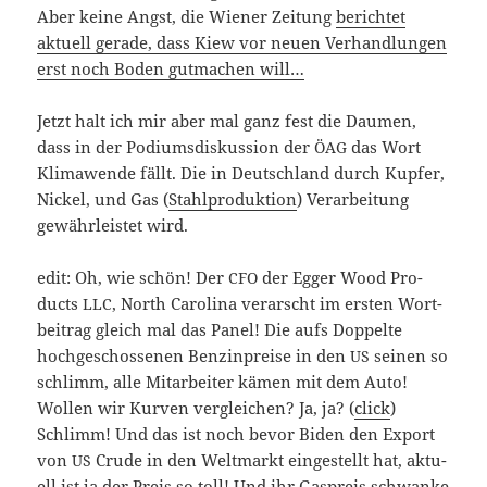
Aber kei­ne Angst, die Wie­ner Zei­tung
berich­tet
aktu­ell gera­de, dass Kiew vor neu­en Ver­hand­lun­gen
erst noch Boden gut­ma­chen will…
Jetzt halt ich mir aber mal ganz fest die Dau­men,
dass in der Podi­ums­dis­kus­si­on der
das Wort
ÖAG
Kli­ma­wen­de fällt. Die in Deutsch­land durch Kup­fer,
Nickel, und Gas (
Stahl­pro­duk­ti­on
) Ver­ar­bei­tung
gewähr­leis­tet wird.
edit: Oh, wie schön! Der
der Egger Wood Pro­
CFO
ducts
, North Caro­li­na ver­arscht im ers­ten Wort­
LLC
bei­trag gleich mal das Panel! Die aufs Dop­pel­te
hoch­ge­schos­se­nen Ben­zin­prei­se in den
sei­nen so
US
schlimm, alle Mit­ar­bei­ter kämen mit dem Auto!
Wol­len wir Kur­ven ver­glei­chen? Ja, ja? (
click
)
Schlimm! Und das ist noch bevor Biden den Export
von
Cru­de in den Welt­markt ein­ge­stellt hat, aktu­
US
ell ist ja der Preis so toll! Und ihr Gas­preis schwan­ke