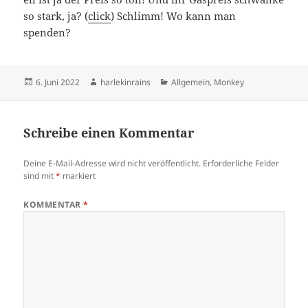
so stark, ja? (
click
) Schlimm! Wo kann man
spenden?
Veröffentlicht
Autor
Kategorien
6. Juni 2022
harlekinrains
Allgemein
,
Monkey
am
Schreibe einen Kommentar
Deine E-Mail-Adresse wird nicht veröffentlicht.
Erforderliche Felder
sind mit
*
markiert
KOMMENTAR
*