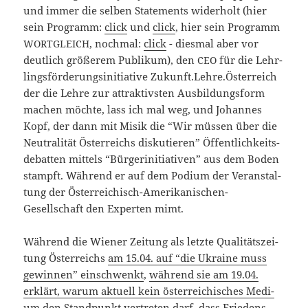
und immer die sel­ben State­ments wider­holt (hier
sein Pro­gramm:
click
und
click
, hier sein Pro­gramm
, noch­mal:
click
- dies­mal aber vor
WORTGLEICH
deut­lich grö­ße­rem Publi­kum), den
für die Lehr­
CEO
lings­för­de­rungs­in­itia­ti­ve Zukunft.Lehre.Österreich
der die Leh­re zur attrak­tivs­ten Aus­bil­dungs­form
machen möch­te, lass ich mal weg, und Johan­nes
Kopf, der dann mit Misik die “Wir müs­sen über die
Neu­tra­li­tät Öster­reichs dis­ku­tie­ren” Öffent­lich­keits­
de­bat­ten mit­tels “Bür­ger­initia­ti­ven” aus dem Boden
stampft. Wäh­rend er auf dem Podi­um der Ver­an­stal­
tung der Österreichisch-Amerikanischen-
Gesellschaft den Exper­ten mimt.
Wäh­rend die Wie­ner Zei­tung als letz­te Qua­li­täts­zei­
tung Öster­reichs
am 15.04. auf “die Ukrai­ne muss
gewin­nen” ein­schwenkt
,
wäh­rend sie am 19.04.
erklärt, war­um aktu­ell kein öster­rei­chi­sches Medi­
um den Stand­punkt ver­tre­ten darf, dass Frie­dens­