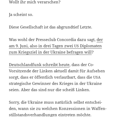
Wollt ihr mich verarschen?
Ja scheint so.
Die­se Gesell­schaft ist das abgrund­tief Letzte.
Was wohl der Pres­se­club Con­cordia dazu sagt,
der
am 9. Juni, also in drei Tagen zwei
Diplo­ma­ten
US
zum Kriegs­ziel in der Ukrai­ne befra­gen will
?
Deutsch­land­funk schreibt heu­te
, dass der Co-
Vorsitzende der Lin­ken aktu­ell damit für Auf­se­hen
sorgt, dass er öffent­lich ver­laut­bart, dass die
USA
stra­te­gi­sche Gewin­ner des Krie­ges in der Ukrai­ne
sei­en. Aber das sind nur die scheiß Linken.
Sor­ry, die Ukrai­ne muss natür­lich selbst ent­schei­
den, wann sie zu wel­chen Kon­zes­sio­nen in Waf­fen­
still­stands­ver­hand­lun­gen ein­tre­ten möchte.