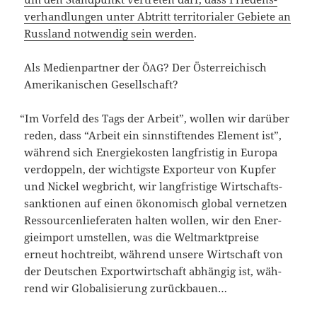
ver­hand­lun­gen unter Abtritt ter­ri­to­ria­ler Gebie­te an
Russ­land not­wen­dig sein wer­den
.
Als Medi­en­part­ner der
? Der Öster­rei­chisch
ÖAG
Ame­ri­ka­ni­schen Gesellschaft?
“
Im Vor­feld des Tags der Arbeit”, wol­len wir dar­über
reden, dass “Arbeit ein sinn­stif­ten­des Ele­ment ist”,
wäh­rend sich Ener­gie­kos­ten lang­fris­tig in Euro­pa
ver­dop­peln, der wich­tigs­te Expor­teur von Kup­fer
und Nickel weg­bricht, wir lang­fris­ti­ge Wirt­schafts­
sank­tio­nen auf einen öko­no­misch glo­bal ver­net­zen
Res­sour­cen­lie­fe­ra­ten hal­ten wol­len, wir den Ener­
gie­im­port umstel­len, was die Welt­markt­prei­se
erneut hoch­treibt, wäh­rend unse­re Wirt­schaft von
der Deut­schen Export­wirt­schaft abhän­gig ist, wäh­
rend wir Glo­ba­li­sie­rung zurückbauen…