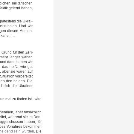
chen mili­tä­ri­schen
 Tak­tik gelernt haben,
ä­tes­tens die Ukrai­
k­zu­ho­len. Und wir
­gen die­sen Moment
rikaner, …
r Grund für den Zeit­
 mehr län­ger war­ten
rk und dann haben wir
e das heißt, wie gut
a, aber sie waren auf
a­ti­on vor­be­rei­tet
schen den bei­den. Die
d sich die Ukrai­ner
n mal zu fin­den ist - wird
 neh­men, aber tat­säch­lich
i­tet, wäh­rend sie im Don­
weg­ge­schos­sen haben, für
es Vor­jah­res bekom­men
chei­dend sein wür­den
. Die