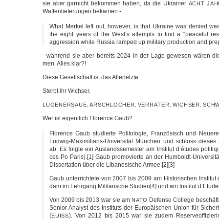
sie aber gar­nicht bekom­men haben, da die Ukrai­ner
ACHT
JAH
Waf­fen­lie­fe­run­gen bekamen -
What Mer­kel left out, howe­ver, is that Ukrai­ne was denied we
the eight years of the West’s attempts to find a “peace­ful reso­
aggres­si­on while Rus­sia ram­ped up mili­ta­ry pro­duc­tion and pre­
- wäh­rend sie aber bereits 2024 in der Lage gewe­sen wären die 
men. Alles klar?!
Die­se Gesell­schaft ist das Allerletzte.
Sterbt ihr Wichser.
.
.
.
.
LÜGENERSÄUE
ARSCHLÖCHER
VERRÄTER
WICHSER
SCHW
Wer ist eigent­lich Flo­rence Gaub?
Flo­rence Gaub stu­dier­te Poli­to­lo­gie, Fran­zö­sisch und Neue­
Ludwig-Maximilians-Universität Mün­chen und schloss die­ses a
ab. Es folg­te ein Aus­lands­se­mes­ter am Insti­tut d’études poli­ti­
ces Po Paris).[1] Gaub pro­mo­vier­te an der Humboldt-Universität
Dis­ser­ta­ti­on über die Liba­ne­si­sche Armee.[2][3]
Gaub unter­rich­te­te von 2007 bis 2009 am His­to­ri­schen Insti­tut d
dam im Lehr­gang Mili­tä­ri­sche Studien[4] und am Insti­tut d’Etu­des
Von 2009 bis 2013 war sie am
Defen­se Col­le­ge beschäf­
NATO
Seni­or Ana­lyst des Insti­tuts der Euro­päi­schen Uni­on für Sicher­h
(
). Von 2012 bis 2015 war sie zudem Reser­ve­of­fi­zie­rin
EUISS