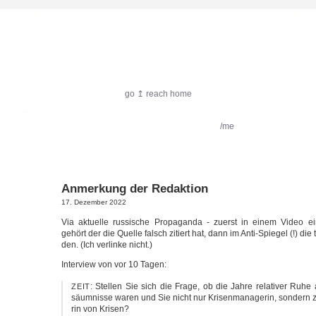
harlekin.me
go ↥ reach home
featured:
Filmkritik
Reiseimpressionen
/me
Anmerkung der Redaktion
17. Dezember 2022
Via aktu­el­le rus­si­sche Pro­pa­gan­da - zuerst in einem Video e
gehört der die Quel­le falsch zitiert hat, dann im Anti-Spiegel (!) die t
den. (Ich ver­lin­ke nicht.)
Inter­view von vor 10 Tagen:
: Stel­len Sie sich die Fra­ge, ob die Jah­re rela­ti­ver Ruh
ZEIT
säum­nis­se waren und Sie nicht nur Kri­sen­ma­na­ge­rin, son­dern z
rin von Krisen?