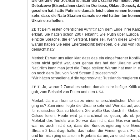
Die Ukrai­ne von 2014/15 ist nicht die Ukrai­ne von heu­te. 
Debal­zewe (Eisen­bah­ner­stadt im Don­bass, Oblast Donezk, 
gese­hen hat, hät­te Putin sie damals leicht über­ren­nen kön­ne
sehr, dass die Nato-Staaten damals so viel hät­ten tun kön­ne
Ukrai­ne zu helfen.
: Beim ers­ten öffent­li­chen Auf­tritt nach dem Ende Ihrer Kan
ZEIT
erklärt, Sie hät­ten schon 2007 erkannt, wie Putin über Euro­pa
ein­zi­ge Spra­che, die er ver­steht, Här­te sei. Wenn die­se Erken
war­um haben Sie eine Ener­gie­po­li­tik betrie­ben, die uns von R
gemacht hat?
Mer­kel: Es war uns allen klar, dass das ein ein­ge­fro­re­ner Kon­fl
blem nicht gelöst war, aber genau das hat der Ukrai­ne wert­v
Natür­lich kann man jetzt die Fra­ge stel­len: War­um hat man in ei
on noch dem Bau von Nord Stream 2 zugestimmt?
“Wir hät­ten schnel­ler auf die Aggres­si­vi­tät Russ­lands reagie­re
: Ja, war­um? Zumal es schon damals sehr hef­ti­ge Kri­tik
ZEIT
gab, zum Bei­spiel von Polen und den
.
USA
Mer­kel: Ja, man konn­te da zu einer unter­schied­li­chen Mei­
ging es? Zum einen leg­te die Ukrai­ne sehr viel Wert dar­auf, auch
für rus­si­sches Gas zu blei­ben. Sie woll­te Gas durch ihr Gebie
Ost­see lei­ten. Heu­te wird ja manch­mal so getan, als ob je
Molekül des Teu­fels war. So war das nicht, das Gas war umk
war es auch nicht so, dass die Bun­des­re­gie­rung die Gen
Stream 2 bean­tragt hat­te, das haben die Fir­men getan. Für di
und für mich ging es also im Ergeb­nis dar­um, zu ent­schei­den, ob