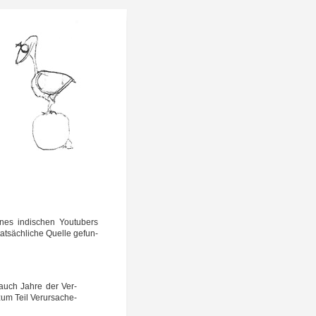
ines indi­schen You­tubers
at­säch­li­che Quel­le gefun­
e auch Jah­re der Ver­
um Teil Ver­ur­sa­che­