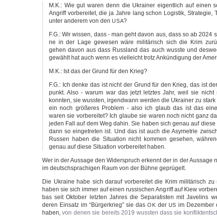
M.K.: Wie gut waren denn die Ukrai­ner eigent­lich auf einen sol­
Angriff vor­be­rei­tet, die ja Jah­re lang schon Logis­tik, Stra­te­gie,
unter ande­rem von den
?
USA
F.G.: Wir wis­sen, dass - man geht davon aus, dass so ab 2024 sp
ne in der Lage gewe­sen wäre mili­tä­risch sich die Krim zurüc
gehen davon aus dass Russ­land das auch wuss­te und des­we
gewählt hat auch wenn es viel­leicht trotz Ankün­di­gung der Ame
M.K.: Ist das der Grund für den Krieg?
F.G.: Ich den­ke das ist nicht der Grund für den Krieg, das ist de
punkt. Also - war­um war das jetzt letz­tes Jahr, weil sie nicht
konn­ten, sie wuss­ten, irgend­wann wer­den die Ukrai­ner zu sta
ein noch grö­ße­res Pro­blem - also ich glaub das ist das ein
waren sie vor­be­rei­tet? Ich glau­be sie waren noch nicht ganz d
jeden Fall auf dem Weg dahin. Sie haben sich genau auf die­se Situ
dann so ein­ge­tre­ten ist. Und das ist auch die Asy­m­e­trie zwi­
Rus­sen haben die Situa­ti­on nicht kom­men gese­hen, wäh­ren
genau auf die­se Situa­ti­on vor­be­rei­tet haben.
Wer in der Aus­sa­ge den Wider­spruch erkennt der in der Aus­sa­ge nu
im deutsch­spra­chi­gen Raum von der Büh­ne geprügelt.
Die Ukrai­ne habe sich dar­auf vor­be­rei­tet die Krim mili­tä­risch zu
haben sie sich immer auf einen rus­si­schen Angriff auf Kiew vor­be­re
bas seit Okto­ber letz­ten Jah­res die Sepa­ra­tis­ten mit Jave­lins 
deren Ein­satz im “Bür­ger­krieg” sie das
der
im Dezem­ber d
OK
US
haben,
von denen sie bereits 2019 wuss­ten dass sie kon­flikt­ent­s