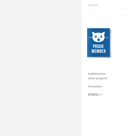
Search
harlekinatms
other projects
Anmelden
979251
+