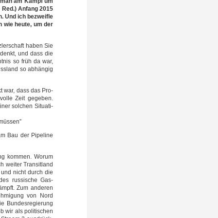
Wie man am Kampf um
d. Red.) Anfang 2015
n. Und ich bezweif­le
n wie heu­te, um der
z­ler­schaft haben Sie
 denkt, und dass die
nt­nis so früh da war,
uss­land so abhän­gig
ikt war, dass das Pro­
ol­le Zeit gege­ben.
ner sol­chen Situa­ti­
n müssen”
 am Bau der Pipe­line
nung kom­men. Wor­um
 wei­ter Tran­sit­land
t und nicht durch die
des rus­si­sche Gas-
ämpft. Zum ande­ren
eh­mi­gung von Nord
e Bun­des­re­gie­rung
 wir als poli­ti­schen