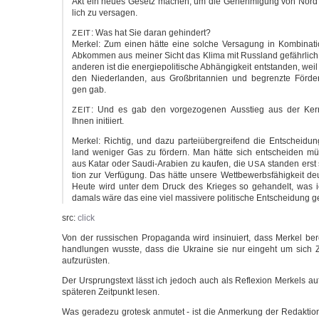
Akt ein neu­es Gesetz machen, um die Geneh­mi­gung von Nord 
lich zu versagen.
: Was hat Sie dar­an gehindert?
ZEIT
Mer­kel: Zum einen hät­te eine sol­che Ver­sa­gung in Kom­bi­na­t
Abkom­men aus mei­ner Sicht das Kli­ma mit Russ­land gefähr­lich 
ande­ren ist die ener­gie­po­li­ti­sche Abhän­gig­keit ent­stan­den, w
den Nie­der­lan­den, aus Groß­bri­tan­ni­en und begrenz­te För­d
gen gab.
: Und es gab den vor­ge­zo­ge­nen Aus­stieg aus der Ker
ZEIT
Ihnen initiiert.
Mer­kel: Rich­tig, und dazu par­tei­über­grei­fend die Ent­schei­d
land weni­ger Gas zu för­dern. Man hät­te sich ent­schei­den müs
aus Katar oder Saudi-Arabien zu kau­fen, die
stan­den erst 
USA
ti­on zur Ver­fü­gung. Das hät­te unse­re Wett­be­werbs­fä­hig­keit deut
Heu­te wird unter dem Druck des Krie­ges so gehan­delt, was ich
damals wäre das eine viel mas­si­ve­re poli­ti­sche Ent­schei­dung
src:
click
Von der rus­si­schen Pro­pa­gan­da wird insi­nu­iert, dass Mer­kel be
hand­lun­gen wuss­te, dass die Ukrai­ne sie nur ein­geht um sich Ze
aufzurüsten.
Der Ursprungs­text lässt ich jedoch auch als Refle­xi­on Mer­kels au
spä­te­ren Zeit­punkt lesen.
Was gera­de­zu gro­tesk anmu­tet - ist die Anmer­kung der Redak­ti­on 