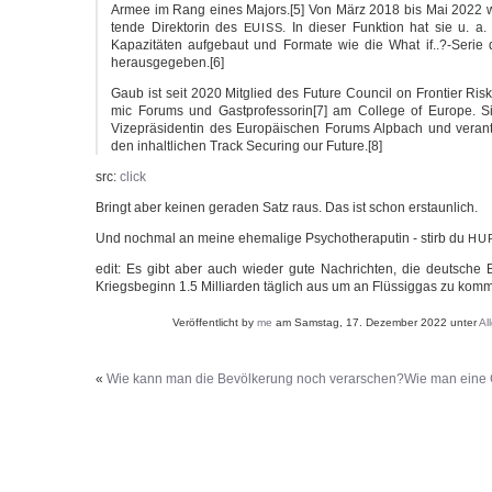
Armee im Rang eines Majors.[5] Von März 2018 bis Mai 2022 war
ten­de Direk­to­rin des
. In die­ser Funk­ti­on hat sie u. a
EUISS
Kapazitäten auf­ge­baut und For­ma­te wie die What if..?-Serie 
herausgegeben.[6]
Gaub ist seit 2020 Mit­glied des Future Coun­cil on Fron­tier Ri
mic Forums und Gastprofessorin[7] am Col­le­ge of Euro­pe. Sie 
Vize­prä­si­den­tin des Euro­päi­schen Forums Alp­bach und ver­an
den inhalt­li­chen Track Secu­ring our Future.[8]
src:
click
Bringt aber kei­nen gera­den Satz raus. Das ist schon erstaunlich.
Und noch­mal an mei­ne ehe­ma­li­ge Psy­cho­the­ra­pu­tin - stirb du
HU
edit: Es gibt aber auch wie­der gute Nach­rich­ten, die deut­sche Bu
Kriegs­be­ginn 1.5 Mil­li­ar­den täg­lich aus um an Flüs­sig­gas zu kom­
Veröffentlicht by
me
am Samstag, 17. Dezember 2022 unter
Al
«
Wie kann man die Bevölkerung noch verarschen?
Wie man eine G