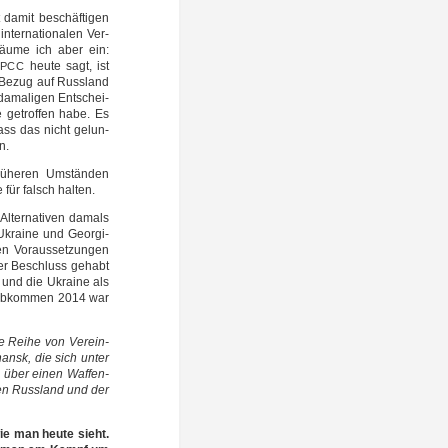
 damit beschäf­ti­gen
er­na­tio­na­len Ver­
äu­me ich aber ein:
heu­te sagt, ist
IPCC
n Bezug auf Russ­land
ama­li­gen Ent­schei­
e getrof­fen habe. Es
ass das nicht gelun­
n.
ü­he­ren Umstän­den
 für falsch halten.
lter­na­ti­ven damals
 Ukrai­ne und Geor­gi­
n Vor­aus­set­zun­gen
her Beschluss gehabt
 und die Ukrai­ne als
r Abkom­men 2014 war
 Rei­he von Ver­ein­
hansk, die sich unter
r, über einen Waf­fen­
hen Russ­land und der
ie man heu­te sieht.