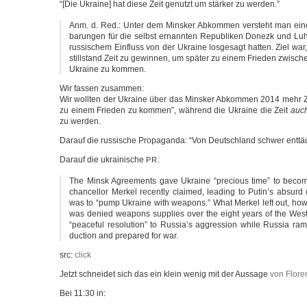
“[Die Ukrai­ne] hat die­se Zeit genutzt um stär­ker zu werden.”
Anm. d. Red.: Unter dem Mins­ker Abkom­men ver­steht man eine
ba­run­gen für die selbst ernann­ten Repu­bli­ken Donezk und Lu
rus­si­schem Ein­fluss von der Ukrai­ne los­ge­sagt hat­ten. Ziel wa
still­stand Zeit zu gewin­nen, um spä­ter zu einem Frie­den zwi­sc
Ukrai­ne zu kommen.
Wir fas­sen zusammen:
Wir woll­ten der Ukrai­ne über das Mins­ker Abkom­men 2014 mehr Zei
zu einem Frie­den zu kom­men”, wäh­rend die Ukrai­ne die Zeit
auc
zu werden.
Dar­auf die rus­si­sche Pro­pa­gan­da: “Von Deutsch­land schwer enttä
Dar­auf die ukrai­ni­sche
:
PR
The Minsk Agree­ments gave Ukrai­ne “pre­cious time” to beco­m
chan­cellor Mer­kel recent­ly clai­med, lea­ding to Putin’s absurd
was to “pump Ukrai­ne with wea­pons.” What Mer­kel left out, howe­
was denied wea­pons sup­plies over the eight years of the West’
“peace­ful reso­lu­ti­on” to Russia’s aggres­si­on while Rus­sia ram­
duc­tion and pre­pa­red for war.
src:
click
Jetzt schnei­det sich das ein klein wenig mit der Aus­sa­ge
von Flo­r
Bei 11:30 in: