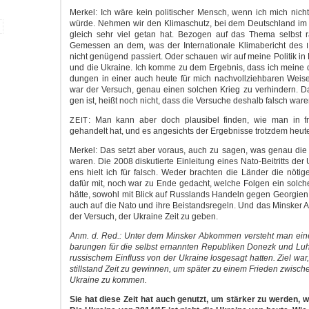
Mer­kel: Ich wäre kein poli­ti­scher Mensch, wenn ich mich nicht
wür­de. Neh­men wir den Kli­ma­schutz, bei dem Deutsch­land im int
gleich sehr viel getan hat. Bezo­gen auf das The­ma selbst r
Gemes­sen an dem, was der Inter­na­tio­na­le Kli­ma­be­richt des
nicht genü­gend pas­siert. Oder schau­en wir auf mei­ne Poli­tik i
und die Ukrai­ne. Ich kom­me zu dem Ergeb­nis, dass ich mei­ne d
dun­gen in einer auch heu­te für mich nach­voll­zieh­ba­ren Wei­s
war der Ver­such, genau einen sol­chen Krieg zu ver­hin­dern. D
gen ist, heißt noch nicht, dass die Ver­su­che des­halb falsch ware
: Man kann aber doch plau­si­bel fin­den, wie man in fr
ZEIT
gehan­delt hat, und es ange­sichts der Ergeb­nis­se trotz­dem heu­te
Mer­kel: Das setzt aber vor­aus, auch zu sagen, was genau die A
waren. Die 2008 dis­ku­tier­te Ein­lei­tung eines Nato-Beitritts der
ens hielt ich für falsch. Weder brach­ten die Län­der die nöti­ge
dafür mit, noch war zu Ende gedacht, wel­che Fol­gen ein sol­c
hät­te, sowohl mit Blick auf Russ­lands Han­deln gegen Geor­gi­en
auch auf die Nato und ihre Bei­stands­re­geln. Und das Mins­ke
der Ver­such, der Ukrai­ne Zeit zu geben.
Anm. d. Red.: Unter dem Mins­ker Abkom­men ver­steht man eine
ba­run­gen für die selbst ernann­ten Repu­bli­ken Donezk und Lu
rus­si­schem Ein­fluss von der Ukrai­ne los­ge­sagt hat­ten. Ziel wa
still­stand Zeit zu gewin­nen, um spä­ter zu einem Frie­den zwi­sc
Ukrai­ne zu kommen.
Sie hat die­se Zeit hat auch genutzt, um stär­ker zu wer­den, w