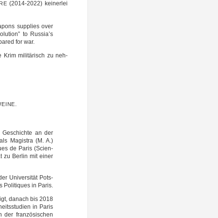
(2014-2022) kei­ner­lei
RE
a­pons sup­plies over
lu­ti­on” to Russia’s
pa­red for war.
Krim mili­tä­risch zu neh­
.
EINE
re Geschich­te an der
ls Magis­tra (M. A.)
ques de Paris (Sci­en­
 zu Ber­lin mit einer
er Uni­ver­si­tät Pots­
 Poli­ti­ques in Paris.
tigt, danach bis 2018
eits­stu­di­en in Paris
 der fran­zö­si­schen