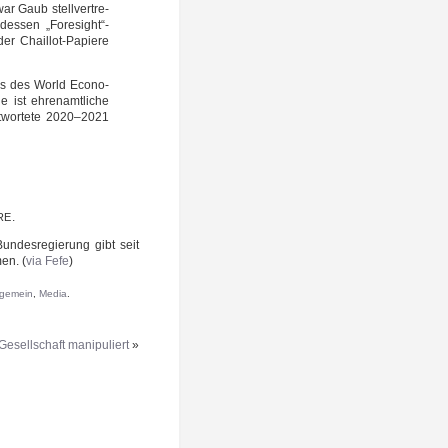
 Gaub stell­ver­tre­
. des­sen „Foresight“-
der Chaillot-Papiere
sks des World Eco­no­
ist ehren­amt­li­che
t­wor­te­te 2020–2021
.
RE
n­des­re­gie­rung gibt seit
men. (
via Fefe
)
lgemein
,
Media
.
esellschaft manipuliert
»