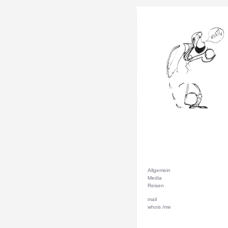
Allgemein
Media
Reisen
mail
whois /me