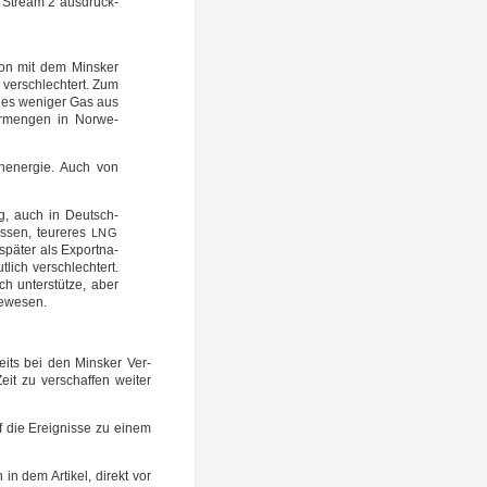
Stream 2 aus­drück­
i­on mit dem Mins­ker
ver­schlech­tert. Zum
eil es weni­ger Gas aus
er­men­gen in Nor­we­
n­ener­gie. Auch von
ung, auch in Deutsch­
­sen, teu­re­res
LNG
spä­ter als Export­na­
­lich ver­schlech­tert.
 unter­stüt­ze, aber
 gewesen.
reits bei den Mins­ker Ver­
it zu ver­schaf­fen wei­ter
f die Ereig­nis­se zu einem
in dem Arti­kel, direkt vor