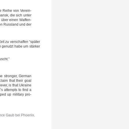
 Rei­he von Ver­ein­
hansk, die sich unter
r, über einen Waf­fen­
hen Russ­land und der
t zu ver­schaf­fen “spä­ter
h
genutzt habe um stär­ker
uscht.”
e stron­ger, Ger­man
 claim that their goal
ver, is that Ukrai­ne
s attempts to find a
ped up mili­ta­ry pro­
ence Gaub bei Phoe­nix
.