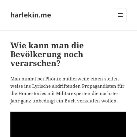
harlekin.me
MENÜ
UND
WIDGETS
Wie kann man die
Bevölkerung noch
verarschen?
Man nimmt bei Phö­nix mitt­ler­wei­le einen stel­len­
wei­se ins Lyri­sche abdrif­ten­den Pro­pa­gan­dis­ten für
die Homes­to­ries mit Mili­tär­ex­per­ten die nächs­tes
Jahr ganz unbe­dingt ein Buch ver­kau­fen wollen.