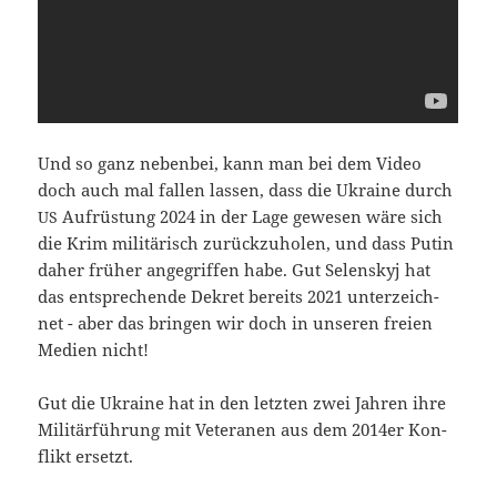
Und so ganz neben­bei, kann man bei dem Video
doch auch mal fal­len las­sen, dass die Ukrai­ne durch
Auf­rüs­tung 2024 in der Lage gewe­sen wäre sich
US
die Krim mili­tä­risch zurück­zu­ho­len, und dass Putin
daher frü­her ange­grif­fen habe. Gut Selen­skyj hat
das ent­spre­chen­de Dekret bereits 2021 unter­zeich­
net - aber das brin­gen wir doch in unse­ren frei­en
Medi­en nicht!
Gut die Ukrai­ne hat in den letz­ten zwei Jah­ren ihre
Mili­tär­füh­rung mit Vete­ra­nen aus dem 2014er Kon­
flikt ersetzt.