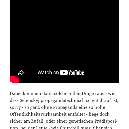
Dabei kom­men dann sol­che tol­len Din­ge raus - wie,
dass Selen­skyj pro­pa­gan­da­tech­nisch so gut drauf ist,
sor­ry -
so ganz ohne Pro­pa­gan­da eine so hohe
Öffent­lich­keits­wirk­sam­keit ent­fal­tet
- lie­ge doch
sicher am Zufall, oder einer gene­ti­schen Prä­dis­po­si­
ti­on, bei der Leu­te - wie Chur­chill qua­si über sich