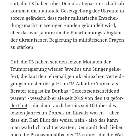
Gut, die
haben über Demo­kra­tie­part­ner­schafts­ab­
US
kom­men die natio­na­le Gesetz­ge­bung der Ukrai­ne in
sofern geän­dert, dass mehr mili­tä­ri­sche Ent­schei­
dungs­macht in weni­ger Hän­den gebün­delt wird,
aber das war ja nur um die Ent­schei­dungs­fä­hig­keit
der ukrai­ni­schen Regie­rung in mili­tä­ri­schen Fra­gen
zu stärken.
Gut, die
haben seit den let­zen Mona­ten der
US
Trump­re­gie­rung wie­der Jave­lins uns Stin­ger gelie­
fert, die laut dem ehe­ma­li­gen ukrai­ni­schen Ver­tei­di­
gungs­mi­nis­ter der jetzt im
Atlan­tic Coun­cil als
US
Bera­ter tätig ist im Don­bas “Gefechts­ent­schei­dend
wären” -
wess­halb er sie seit 2019 von den
gefor­
US
dert hat
-- die dann auch bereits seit Okto­ber des
letz­ten Jah­res im Don­bas im Ein­satz waren --
aber
dass ein Karl Bildt das weiss
, nein - also das kann
man wahr­lich nicht erwar­ten. Der spult doch lie­ber
noch die Pro­pa­gan­da­lü­ge der
run­ter, die die Waf­
US