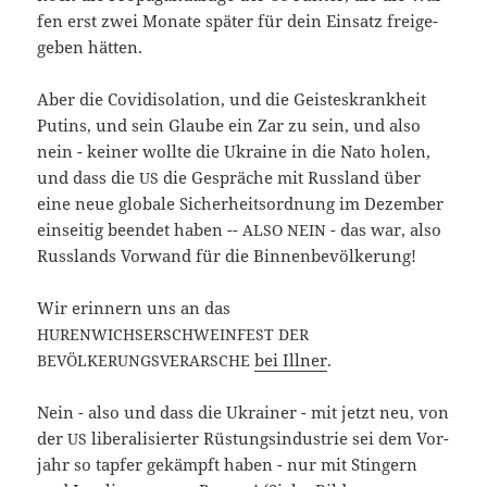
fen erst zwei Mona­te spä­ter für dein Ein­satz frei­ge­
ge­ben hätten.
Aber die Covid­iso­la­ti­on, und die Geis­tes­krank­heit
Putins, und sein Glau­be ein Zar zu sein, und also
nein - kei­ner woll­te die Ukrai­ne in die Nato holen,
und dass die
die Gesprä­che mit Russ­land über
US
eine neue glo­ba­le Sicher­heits­ord­nung im Dezem­ber
ein­sei­tig been­det haben --
- das war, also
ALSO
NEIN
Russ­lands Vor­wand für die Binnenbevölkerung!
Wir erin­nern uns an das
HURENWICHSERSCHWEINFEST
DER
bei Ill­ner
.
BEVÖLKERUNGSVERARSCHE
Nein - also und dass die Ukrai­ner - mit jetzt neu, von
der
libe­ra­li­sier­ter Rüs­tungs­in­dus­trie sei dem Vor­
US
jahr so tap­fer gekämpft haben - nur mit Stin­gern