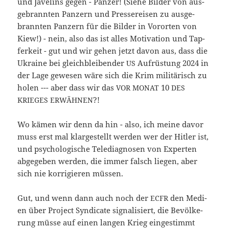
und Jave­lins gegen - Pan­zer! (Sie­he Bil­der von aus­
ge­brann­ten Pan­zern und Pres­se­rei­sen zu aus­ge­
brann­ten Pan­zern für die Bil­der in Vor­or­ten von
Kiew!) - nein, also das ist alles Moti­va­ti­on und Tap­
fer­keit - gut und wir gehen jetzt davon aus, dass die
Ukrai­ne bei gleich­blei­ben­der
Auf­rüs­tung 2024 in
US
der Lage gewe­sen wäre sich die Krim mili­tä­risch zu
holen --- aber dass wir das
10
VOR
MONAT
DES
?!
KRIEGES
ERWÄHNEN
Wo kämen wir denn da hin - also, ich mei­ne davor
muss erst mal klar­ge­stellt wer­den wer der Hit­ler ist,
und psy­cho­lo­gi­sche Tele­dia­gno­sen von Exper­ten
abge­ge­ben wer­den, die immer falsch lie­gen, aber
sich nie kor­ri­gie­ren müssen.
Gut, und wenn dann auch noch der
den Medi­
ECFR
en über Pro­ject Syn­di­ca­te signa­li­siert, die Bevöl­ke­
rung müs­se auf einen lan­gen Krieg ein­ge­stimmt