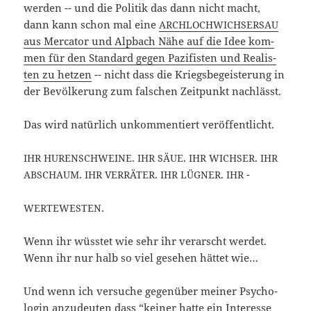
wer­den -- und die Poli­tik das dann nicht macht,
dann kann schon mal eine
ARCHLOCHWICHSERSAU
aus Mer­ca­tor und Alp­bach Nähe auf die Idee kom­
men für den Stan­dard gegen Pazi­fis­ten und Rea­lis­
ten zu het­zen
-- nicht dass die Kriegs­be­geis­te­rung in
der Bevöl­ke­rung zum fal­schen Zeit­punkt nachlässt.
Das wird natür­lich unkom­men­tiert veröffentlicht.
.
.
.
IHR
HURENSCHWEINE
IHR
SÄUE
IHR
WICHSER
IHR
.
.
.
-
ABSCHAUM
IHR
VERRÄTER
IHR
LÜGNER
IHR
.
WERTEWESTEN
Wenn ihr wüss­tet wie sehr ihr ver­arscht wer­det.
Wenn ihr nur halb so viel gese­hen hät­tet wie…
Und wenn ich ver­su­che gegen­über mei­ner Psy­cho­
lo­gin anzu­deu­ten dass “kei­ner hat­te ein Inter­es­se