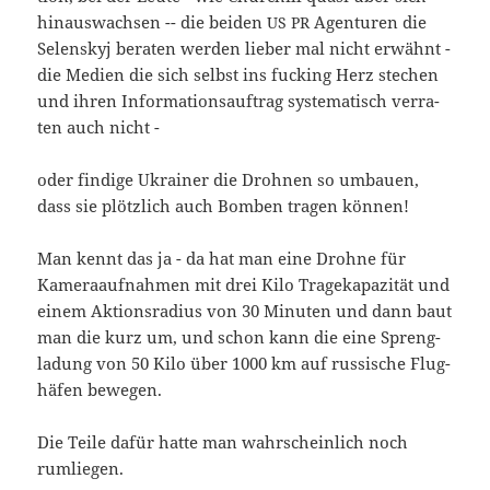
hin­aus­wach­sen -- die bei­den
Agen­tu­ren die
US
PR
Selen­skyj bera­ten wer­den lie­ber mal nicht erwähnt -
die Medi­en die sich selbst ins fuck­ing Herz ste­chen
und ihren Infor­ma­ti­ons­auf­trag sys­te­ma­tisch ver­ra­
ten auch nicht -
oder fin­di­ge Ukrai­ner die Droh­nen so umbau­en,
dass sie plötz­lich auch Bom­ben tra­gen können!
Man kennt das ja - da hat man eine Droh­ne für
Kame­ra­auf­nah­men mit drei Kilo Tra­ge­ka­pa­zi­tät und
einem Akti­ons­ra­di­us von 30 Minu­ten und dann baut
man die kurz um, und schon kann die eine Spreng­
la­dung von 50 Kilo über 1000 km auf rus­si­sche Flug­
hä­fen bewegen.
Die Tei­le dafür hat­te man wahr­schein­lich noch
rumliegen.