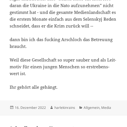
dar­an die Ukrai­ne in die Nato auf­zu­neh­men” nicht
gestimmt hat - und die gesam­te Medi­en­land­schaft es
die ers­tem Mona­te ein­fach aus dem Selen­skyj Reden
schnei­det, dass er die Krim zurück will --
dann bin ich das fuck­ing Arsch­loch das Betreu­ung
braucht.
Weil die­se Gesell­schaft so super sau­ber und als Leit­
mo­tiv für einen jun­gen Men­schen so erstre­bens­
wert ist.
Ihr gehört alle gehängt.
Veröffentlicht
Autor
Kategorien
16. Dezember 2022
harlekinrains
Allgemein
,
Media
am