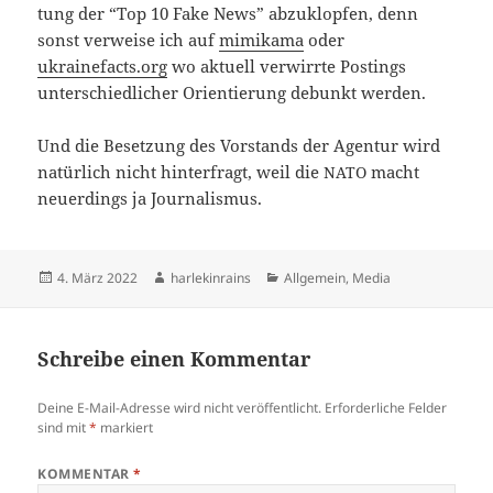
tung der “Top 10 Fake News” abzu­klop­fen, denn
sonst ver­wei­se ich auf
mimi­ka­ma
oder
ukrainefacts.org
wo aktu­ell ver­wirr­te Postings
unter­schied­li­cher Ori­en­tie­rung debunkt werden.
Und die Beset­zung des Vor­stands der Agen­tur wird
natür­lich nicht hin­ter­fragt, weil die
macht
NATO
neu­er­dings ja Journalismus.
Veröffentlicht
Autor
Kategorien
4. März 2022
harlekinrains
Allgemein
,
Media
am
Schreibe einen Kommentar
Deine E-Mail-Adresse wird nicht veröffentlicht.
Erforderliche Felder
sind mit
*
markiert
KOMMENTAR
*