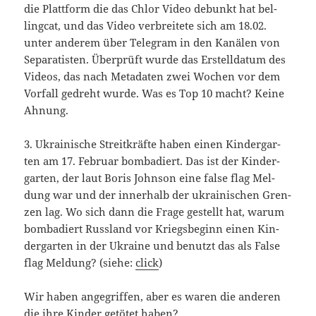
die Platt­form die das Chlor Video debunkt hat bel­
ling­cat, und das Video ver­brei­te­te sich am 18.02.
unter ande­rem über Tele­gram in den Kanä­len von
Sepa­ra­tis­ten. Über­prüft wur­de das Erstell­da­tum des
Vide­os, das nach Meta­da­ten zwei Wochen vor dem
Vor­fall gedreht wur­de. Was es Top 10 macht? Kei­ne
Ahnung.
3. Ukrai­ni­sche Streit­kräf­te haben einen Kin­der­gar­
ten am 17. Febru­ar bom­ba­diert. Das ist der Kin­der­
gar­ten, der laut Boris John­son eine fal­se flag Mel­
dung war und der inner­halb der ukrai­ni­schen Gren­
zen lag. Wo sich dann die Fra­ge gestellt hat, war­um
bom­ba­diert Russ­land vor Kriegs­be­ginn einen Kin­
der­gar­ten in der Ukrai­ne und benutzt das als Fal­se
flag Mel­dung? (sie­he:
click
)
Wir haben ange­grif­fen, aber es waren die ande­ren
die ihre Kin­der getö­tet haben?