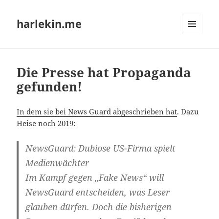
harlekin.me
MENÜ
UND
WIDGETS
Die Presse hat Propaganda
gefunden!
In dem sie bei News Guard abge­schrie­ben hat
. Dazu
Hei­se noch 2019:
News­Guard: Dubio­se US-Firma spielt
Medienwächter
Im Kampf gegen „Fake News“ will
News­Guard ent­schei­den, was Leser
glau­ben dür­fen. Doch die bis­he­ri­gen