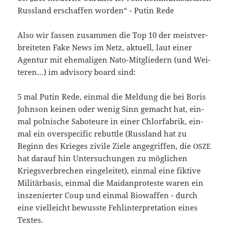
Russ­land erschaf­fen wor­den“ - Putin Rede
Also wir fas­sen zusam­men die Top 10 der meist­ver­
brei­te­ten Fake News im Netz, aktu­ell, laut einer
Agen­tur mit ehe­ma­li­gen Nato-Mitgliedern (und Wei­
te­ren…) im advi­so­ry board sind:
5 mal Putin Rede, ein­mal die Mel­dung die bei Boris
John­son kei­nen oder wenig Sinn gemacht hat, ein­
mal pol­ni­sche Sabo­teu­re in einer Chlor­fa­brik, ein­
mal ein over­spe­ci­fic rebut­tle (Russ­land hat zu
Beginn des Krie­ges zivi­le Zie­le ange­grif­fen, die
OSZE
hat dar­auf hin Unter­su­chun­gen zu mög­li­chen
Kriegs­ver­bre­chen ein­ge­lei­tet), ein­mal eine fik­ti­ve
Mili­tär­ba­sis, ein­mal die Mai­d­an­pro­tes­te waren ein
insze­nier­ter Coup und ein­mal Bio­waf­fen - durch
eine viel­leicht bewuss­te Fehl­in­ter­pre­ta­ti­on eines
Textes.