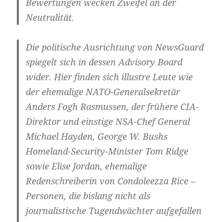
Bewer­tun­gen wecken Zwei­fel an der
Neutralität.
Die poli­ti­sche Aus­rich­tung von News­Guard
spie­gelt sich in des­sen Advi­so­ry Board
wider. Hier fin­den sich illus­tre Leu­te wie
der ehe­ma­li­ge NATO-Generalsekretär
Anders Fogh Ras­mus­sen, der frü­he­re CIA-
Direktor und eins­ti­ge NSA-Chef Gene­ral
Micha­el Hay­den, Geor­ge W. Bushs
Homeland-Security-Minister Tom Ridge
sowie Eli­se Jor­dan, ehe­ma­li­ge
Reden­schrei­be­rin von Con­do­leez­za Rice –
Per­so­nen, die bis­lang nicht als
jour­na­lis­ti­sche Tugend­wäch­ter auf­ge­fal­len