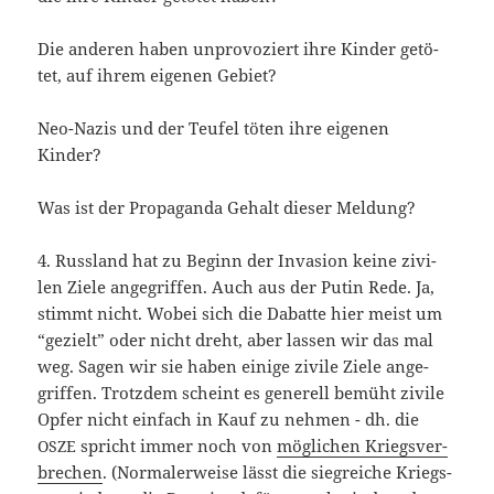
Die ande­ren haben unpro­vo­ziert ihre Kin­der getö­
tet, auf ihrem eige­nen Gebiet?
Neo-Nazis und der Teu­fel töten ihre eige­nen
Kinder?
Was ist der Pro­pa­gan­da Gehalt die­ser Meldung?
4. Russ­land hat zu Beginn der Inva­si­on kei­ne zivi­
len Zie­le ange­grif­fen. Auch aus der Putin Rede. Ja,
stimmt nicht. Wobei sich die Dabat­te hier meist um
“gezielt” oder nicht dreht, aber las­sen wir das mal
weg. Sagen wir sie haben eini­ge zivi­le Zie­le ange­
grif­fen. Trotz­dem scheint es gene­rell bemüht zivi­le
Opfer nicht ein­fach in Kauf zu neh­men - dh. die
spricht immer noch von
mög­li­chen Kriegs­ver­
OSZE
bre­chen
. (Nor­ma­ler­wei­se lässt die sieg­rei­che Kriegs­