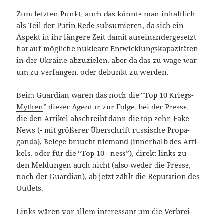
Zum letz­ten Punkt, auch das könn­te man inhalt­lich
als Teil der Putin Rede sub­su­mie­ren, da sich ein
Aspekt in ihr län­ge­re Zeit damit aus­ein­an­der­ge­setzt
hat auf mög­li­che nuklea­re Ent­wick­lungs­ka­pa­zi­tä­ten
in der Ukrai­ne abzu­zie­len, aber da das zu wage war
um zu ver­fan­gen, oder debunkt zu werden.
Beim Guar­di­an waren das noch die “
Top 10 Kriegs-
Mythen
” die­ser Agen­tur zur Fol­ge, bei der Pres­se,
die den Arti­kel abschreibt dann die top zehn Fake
News (- mit grö­ße­rer Über­schrift rus­si­sche Pro­pa­
gan­da), Bele­ge braucht nie­mand (inner­halb des Arti­
kels, oder für die “Top 10 - ness”), direkt links zu
den Mel­dun­gen auch nicht (also weder die Pres­se,
noch der Guar­di­an), ab jetzt zählt die Repu­ta­ti­on des
Outlets.
Links wären vor allem inter­es­sant um die Ver­brei­