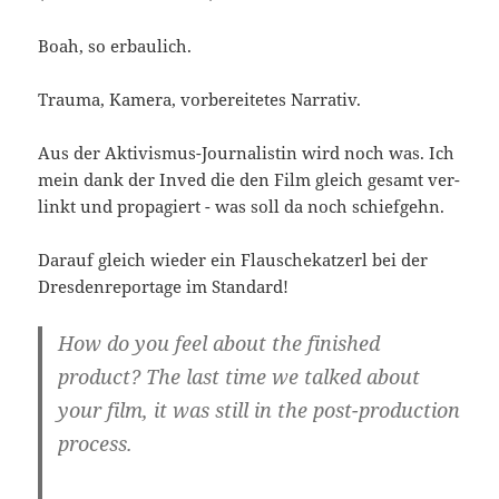
Boah, so erbaulich.
Trau­ma, Kame­ra, vor­be­rei­te­tes Narrativ.
Aus der Aktivismus-Journalistin wird noch was. Ich
mein dank der Inved die den Film gleich gesamt ver­
linkt und pro­pa­giert - was soll da noch schiefgehn.
Dar­auf gleich wie­der ein Flau­sche­kat­zerl bei der
Dres­den­re­por­ta­ge im Standard!
How do you feel about the finis­hed
pro­duct? The last time we tal­ked about
your film, it was still in the post-production
process.