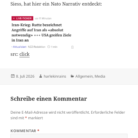
Siess, hat hier ein Nato Nar­ra­tiv entdeckt:
src:
click
Veröffentlicht
Autor
Kategorien
8. Juli 2026
harlekinrains
Allgemein
,
Media
am
Schreibe einen Kommentar
Deine E-Mail-Adresse wird nicht veröffentlicht.
Erforderliche Felder
sind mit
*
markiert
KOMMENTAR
*