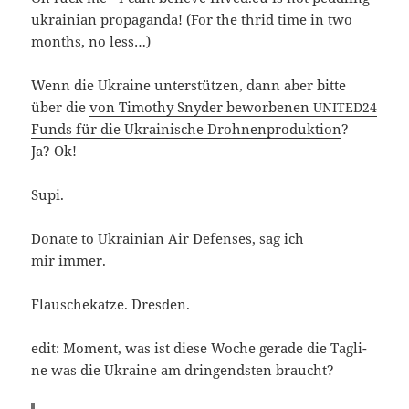
ukrai­ni­an pro­pa­gan­da! (For the thrid time in two
mon­ths, no less…)
Wenn die Ukrai­ne unter­stüt­zen, dann aber bit­te
über die
von Timo­thy Sny­der bewor­be­nen
UNITED24
Funds für die Ukrai­ni­sche Droh­nen­pro­duk­ti­on
?
Ja? Ok!
Supi.
Dona­te to Ukrai­ni­an Air Defen­ses, sag ich
mir immer.
Flau­sche­kat­ze. Dresden.
edit: Moment, was ist die­se Woche gera­de die Tag­li­
ne was die Ukrai­ne am drin­gends­ten braucht?