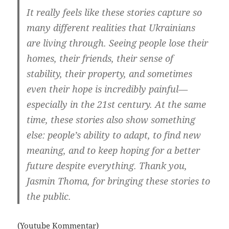
It real­ly feels like the­se sto­ries cap­tu­re so
many dif­fe­rent rea­li­ties that Ukrai­ni­ans
are living through. See­ing peop­le lose their
homes, their friends, their sen­se of
sta­bi­li­ty, their pro­per­ty, and some­ti­mes
even their hope is incredi­b­ly painful—
especially in the 21st cen­tu­ry. At the same
time, the­se sto­ries also show some­thing
else: people’s abi­li­ty to adapt, to find new
mea­ning, and to keep hoping for a bet­ter
future des­pi­te ever­ything. Thank you,
Jas­min Tho­ma, for brin­ging the­se sto­ries to
the public.
(You­tube Kommentar)