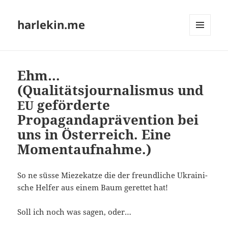
harlekin.me
MENÜ
UND
WIDGETS
Ehm…
(Qualitätsjournalismus und
geförderte
EU
Propagandaprävention bei
uns in Österreich. Eine
Momentaufnahme.)
So ne süs­se Mie­ze­kat­ze die der freund­li­che Ukrai­ni­
sche Hel­fer aus einem Baum geret­tet hat!
Soll ich noch was sagen, oder…