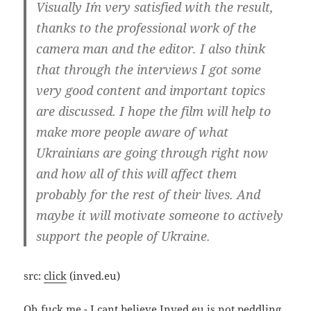
Visual­ly I´m very satis­fied with the result,
thanks to the pro­fes­sio­nal work of the
came­ra man and the edi­tor. I also think
that through the inter­views I got some
very good con­tent and important topics
are dis­cus­sed. I hope the film will help to
make more peop­le awa­re of what
Ukrai­ni­ans are going through right now
and how all of this will affect them
pro­bab­ly for the rest of their lives. And
may­be it will moti­va­te someo­ne to actively
sup­port the peop­le of Ukraine.
src:
click
(inved.eu)
Oh fuck me - I cant belie­ve Inved.eu is not peddling