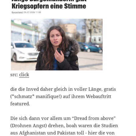
src:
click
die die Inved daher gleich in vol­ler Län­ge, gra­tis
(*schmatz* mani­fi­que!) auf ihrem Web­auf­tritt
featured.
Die sich dann vor allem um “Dread from abo­ve”
(Droh­nen Angst) dre­hen, boah waren die Stu­di­en
aus Afgha­ni­stan und Paki­stan toll - hier die von