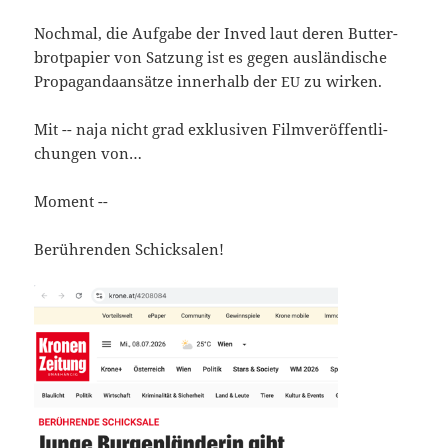
Noch­mal, die Auf­ga­be der Inved laut deren But­ter­
brot­pa­pier von Sat­zung ist es gegen aus­län­di­sche
Pro­pa­gan­da­an­sät­ze inner­halb der
zu wirken.
EU
Mit -- naja nicht grad exklu­si­ven Film­ver­öf­fent­li­
chun­gen von…
Moment --
Berüh­ren­den Schicksalen!