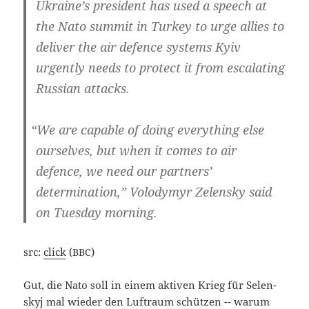
Ukraine’s pre­si­dent has used a speech at
the Nato sum­mit in Tur­key to urge allies to
deli­ver the air defence sys­tems Kyiv
urgent­ly needs to pro­tect it from esca­la­ting
Rus­si­an attacks.
“
We are capa­ble of doing ever­ything else
our­sel­ves, but when it comes to air
defence, we need our part­ners’
deter­mi­na­ti­on,” Volo­dym­yr Zelen­sky said
on Tues­day morning.
src:
click
(
)
BBC
Gut, die Nato soll in einem akti­ven Krieg für Selen­
skyj mal wie­der den Luft­raum schüt­zen -- war­um