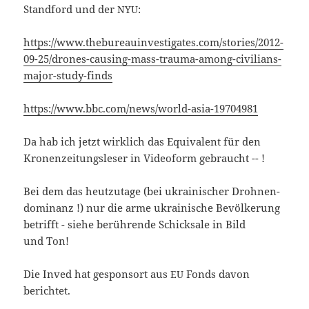
Stand­ford und der
:
NYU
https://www.thebureauinvestigates.com/stories/2012-
09-25/drones-causing-mass-trauma-among-civilians-
major-study-finds
https://www.bbc.com/news/world-asia-19704981
Da hab ich jetzt wirk­lich das Equi­va­lent für den
Kro­nen­zei­tungs­le­ser in Video­form gebraucht -- !
Bei dem das heut­zu­ta­ge (bei ukrai­ni­scher Droh­nen­
do­mi­nanz !) nur die arme ukrai­ni­sche Bevöl­ke­rung
betrifft - sie­he berüh­ren­de Schick­sa­le in Bild
und Ton!
Die Inved hat gespons­ort aus
Fonds davon
EU
berichtet.