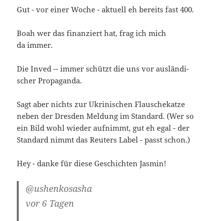
Gut - vor einer Woche - aktu­ell eh bereits fast 400.
Boah wer das finan­ziert hat, frag ich mich
da immer.
Die Inved -- immer schützt die uns vor aus­län­di­
scher Propaganda.
Sagt aber nichts zur Ukri­ni­schen Flau­sche­kat­ze
neben der Dres­den Mel­dung im Stan­dard. (Wer so
ein Bild wohl wie­der auf­nimmt, gut eh egal - der
Stan­dard nimmt das Reu­ters Label - passt schon.)
Hey - dan­ke für die­se Geschich­ten Jasmin!
@ushenkosasha
vor 6 Tagen