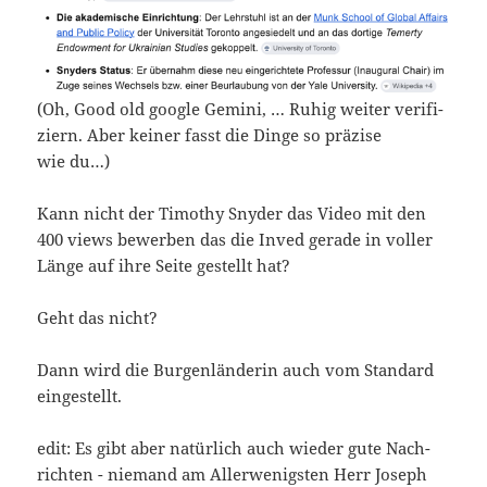
(Oh, Good old goog­le Gemi­ni, … Ruhig wei­ter veri­fi­
zi­ern. Aber kei­ner fasst die Din­ge so prä­zi­se
wie du…)
Kann nicht der Timo­thy Sny­der das Video mit den
400 views bewer­ben das die Inved gera­de in vol­ler
Län­ge auf ihre Sei­te gestellt hat?
Geht das nicht?
Dann wird die Bur­gen­län­de­rin auch vom Stan­dard
eingestellt.
edit: Es gibt aber natür­lich auch wie­der gute Nach­
rich­ten - nie­mand am Aller­we­nigs­ten Herr Joseph