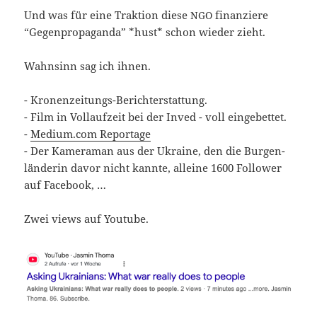
Und was für eine Trak­ti­on die­se
finan­zie­re
NGO
“Gegen­pro­pa­gan­da” *hust* schon wie­der zieht.
Wahn­sinn sag ich ihnen.
- Kronenzeitungs-Berichterstattung.
- Film in Voll­auf­zeit bei der Inved - voll eingebettet.
-
Medium.com Repor­ta­ge
- Der Kame­ra­man aus der Ukrai­ne, den die Bur­gen­
län­de­rin davor nicht kann­te, allei­ne 1600 Fol­lower
auf Facebook, …
Zwei views auf Youtube.