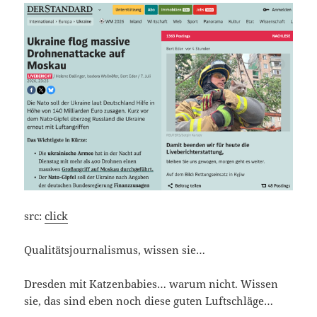
src:
click
Qua­li­täts­jour­na­lis­mus, wis­sen sie…
Dres­den mit Kat­zen­ba­bies… war­um nicht. Wis­sen
sie, das sind eben noch die­se guten Luftschläge…