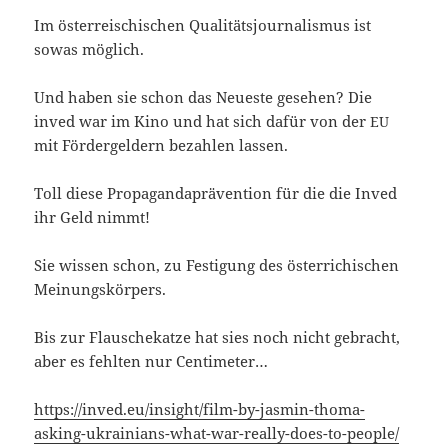
Im öster­rei­schi­schen Qua­li­täts­jour­na­lis­mus ist
sowas möglich.
Und haben sie schon das Neu­es­te gese­hen? Die
inved war im Kino und hat sich dafür von der
EU
mit För­der­gel­dern bezah­len lassen.
Toll die­se Pro­pa­gan­da­prä­ven­ti­on für die die Inved
ihr Geld nimmt!
Sie wis­sen schon, zu Fes­ti­gung des öster­ri­chi­schen
Meinungskörpers.
Bis zur Flau­sche­kat­ze hat sies noch nicht gebracht,
aber es fehl­ten nur Centimeter…
https://inved.eu/insight/film-by-jasmin-thoma-
asking-ukrainians-what-war-really-does-to-people/