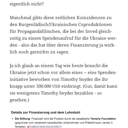
eigent­lich nicht?
Manch­mal gibts die­se zeit­li­chen Koin­zi­den­zen zu
den Burgenlädisch/Ukrainischen Copro­duk­tio­nen
für Pro­pa­gan­da­film­chen, die bei der Inved gleich­
zei­tig zu einem Spen­den­auf­ruf für die Ukrai­ne wer­
den - also das hat über deren Finan­zie­rung ja wirk­
lich noch gar­nichts zu sagen.
Ja ich glaub an einem Tag wie heu­te braucht die
Ukrai­ne jetzt schon vor allem eines -- eine Spen­den­
in­itia­ti­ve bewor­ben von Timo­thy Sny­der die ihr
knapp unter 500.000
ein­bringt. (Gut, damit kann
USD
sie wenigs­tens Timo­thy Sny­der bezah­len - so
gesehen.)