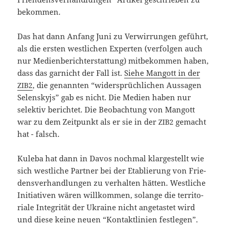
bekommen.
Das hat dann Anfang Juni zu Ver­wir­run­gen geführt,
als die ers­ten west­li­chen Exper­ten (ver­fol­gen auch
nur Medi­en­be­richt­erstat­tung) mit­be­kom­men haben,
dass das gar­nicht der Fall ist.
Sie­he Man­gott in der
, die genann­ten “wider­sprüch­li­chen Aus­sa­gen
ZIB2
Selen­sky­js” gab es nicht. Die Medi­en haben nur
selek­tiv berich­tet. Die Beob­ach­tung von Man­gott
war zu dem Zeit­punkt als er sie in der
gemacht
ZIB2
hat - falsch.
Kule­ba hat dann in Davos noch­mal klar­ge­stellt wie
sich west­li­che Part­ner bei der Eta­blie­rung von Frie­
dens­ver­hand­lun­gen zu ver­hal­ten hät­ten. West­li­che
Initia­ti­ven wären will­kom­men, solan­ge die ter­ri­to­
ria­le Inte­gri­tät der Ukrai­ne nicht ange­tas­tet wird
und die­se kei­ne neu­en “Kon­takt­li­ni­en fest­le­gen”.