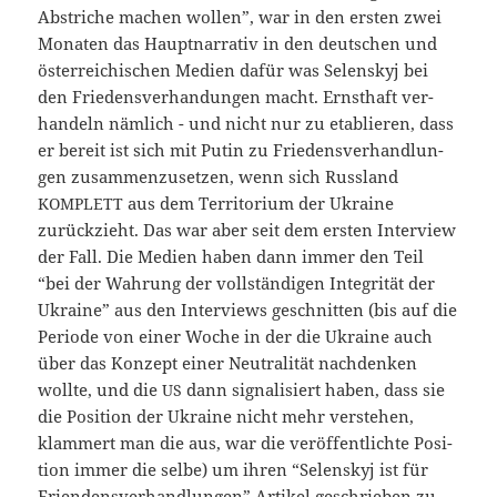
Abstri­che machen wol­len”, war in den ers­ten zwei
Mona­ten das Haupt­nar­ra­tiv in den deut­schen und
öster­rei­chi­schen Medi­en dafür was Selen­skyj bei
den Frie­dens­ver­han­dun­gen macht. Ernst­haft ver­
han­deln näm­lich - und nicht nur zu eta­blie­ren, dass
er bereit ist sich mit Putin zu Frie­dens­ver­hand­lun­
gen zusam­men­zu­set­zen, wenn sich Russ­land
aus dem Ter­ri­to­ri­um der Ukrai­ne
KOMPLETT
zurück­zieht. Das war aber seit dem ers­ten Inter­view
der Fall. Die Medi­en haben dann immer den Teil
“bei der Wah­rung der voll­stän­di­gen Inte­gri­tät der
Ukrai­ne” aus den Inter­views geschnit­ten (bis auf die
Peri­ode von einer Woche in der die Ukrai­ne auch
über das Kon­zept einer Neu­tra­li­tät nach­den­ken
woll­te, und die
dann signa­li­siert haben, dass sie
US
die Posi­ti­on der Ukrai­ne nicht mehr ver­ste­hen,
klam­mert man die aus, war die ver­öf­fent­lich­te Posi­
ti­on immer die sel­be) um ihren “Selen­skyj ist für
Frien­dens­ver­hand­lun­gen” Arti­kel geschrie­ben zu