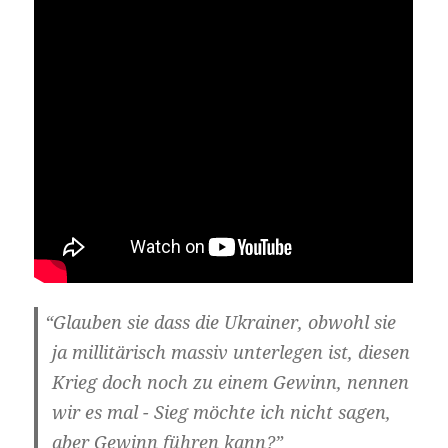
“
Glau­ben sie dass die Ukrai­ner, obwohl sie
ja mil­li­tä­risch mas­siv unter­le­gen ist, die­sen
Krieg doch noch zu einem Gewinn, nen­nen
wir es mal - Sieg möch­te ich nicht sagen,
aber Gewinn füh­ren kann?”