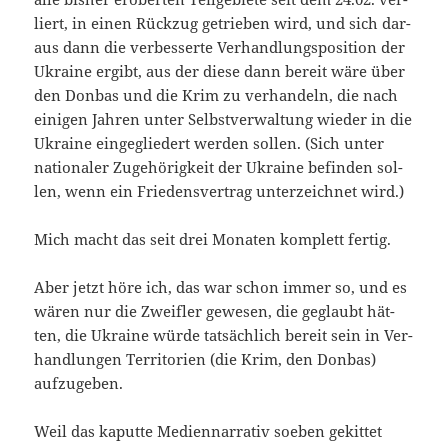
liert, in einen Rück­zug getrie­ben wird, und sich dar­
aus dann die ver­bes­ser­te Ver­hand­lungs­po­si­ti­on der
Ukrai­ne ergibt, aus der die­se dann bereit wäre über
den Don­bas und die Krim zu ver­han­deln, die nach
eini­gen Jah­ren unter Selbst­ver­wal­tung wie­der in die
Ukrai­ne ein­ge­glie­dert wer­den sol­len. (Sich unter
natio­na­ler Zuge­hö­rig­keit der Ukrai­ne befin­den sol­
len, wenn ein Frie­dens­ver­trag unter­zeich­net wird.)
Mich macht das seit drei Mona­ten kom­plett fertig.
Aber jetzt höre ich, das war schon immer so, und es
wären nur die Zweif­ler gewe­sen, die geglaubt hät­
ten, die Ukrai­ne wür­de tat­säch­lich bereit sein in Ver­
hand­lun­gen Ter­ri­to­ri­en (die Krim, den Don­bas)
aufzugeben.
Weil das kaput­te Medi­en­nar­ra­tiv soeben gekit­tet