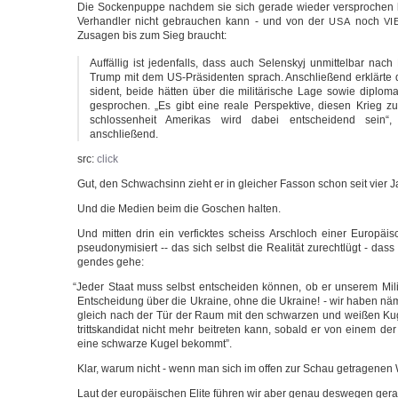
Die Socken­pup­pe nach­dem sie sich gera­de wie­der ver­spro­chen
Ver­hand­ler nicht gebrau­chen kann - und von der
noch
USA
VI
Zusa­gen bis zum Sieg braucht:
Auf­fäl­lig ist jeden­falls, dass auch Selen­skyj unmit­tel­bar nach 
Trump mit dem US-Präsidenten sprach. Anschlie­ßend erklär­te de
si­dent, bei­de hät­ten über die mili­tä­ri­sche Lage sowie diplo­ma­t
gespro­chen. „Es gibt eine rea­le Per­spek­ti­ve, die­sen Krieg 
schlos­sen­heit Ame­ri­kas wird dabei ent­schei­dend sein“,
anschließend.
src:
click
Gut, den Schwach­sinn zieht er in glei­cher Fas­son schon seit vier J
Und die Medi­en beim die Goschen halten.
Und mit­ten drin ein ver­fick­tes scheiss Arsch­loch einer Euro­päi­
pseud­ony­mi­siert -- das sich selbst die Rea­li­tät zurecht­lügt - da
gen­des gehe:
“
Jeder Staat muss selbst ent­schei­den kön­nen, ob er unse­rem Mili­tär
Ent­schei­dung über die Ukrai­ne, ohne die Ukrai­ne! - wir haben näm
gleich nach der Tür der Raum mit den schwar­zen und wei­ßen Kuge
tritts­kan­di­dat nicht mehr bei­tre­ten kann, sobald er von einem der
eine schwar­ze Kugel bekommt”.
Klar, war­um nicht - wenn man sich im offen zur Schau getra­ge­ne
Laut der euro­päi­schen Eli­te füh­ren wir aber genau des­we­gen gera­