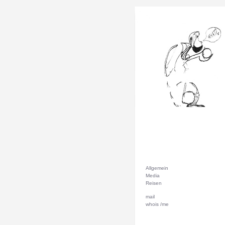
Allgemein
Media
Reisen
mail
whois /me