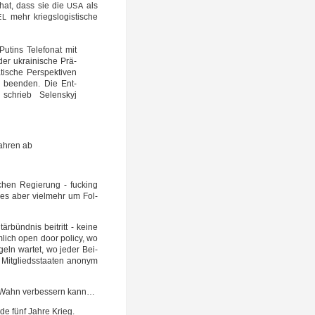
 hat, dass sie die
als
USA
mehr kriegs­lo­gis­ti­sche
EL
Putins Tele­fo­nat mit
r ukrai­ni­sche Prä­
i­sche Per­spek­ti­ven
zu been­den. Die Ent­
 schrieb Selen­skyj
ah­ren ab
schen Regie­rung - fuck­ing
ss es aber viel­mehr um Fol­
­bünd­nis bei­tritt - kei­ne
­lich open door poli­cy, wo
ln war­tet, wo jeder Bei­
 Mit­glieds­staa­ten anonym
n Wahn ver­bes­sern kann…
de fünf Jah­re Krieg.