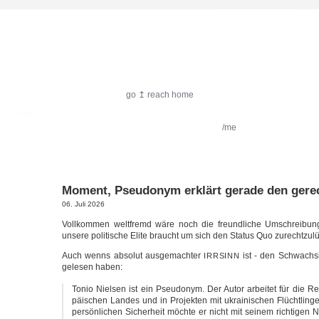
harlekin.me
go ↥ reach home
featured:
Filmkritik
Reiseimpressionen
/me
Moment, Pseudonym erklärt gerade den gere
06. Juli 2026
Voll­kom­men welt­fremd wäre noch die freund­li­che Umschrei­b
unse­re poli­ti­sche Eli­te braucht um sich den Sta­tus Quo zurecht­zu
Auch wenns abso­lut aus­ge­mach­ter
ist - den Schwach­si
IRRSINN
gele­sen haben:
Tonio Niel­sen ist ein Pseud­onym. Der Autor arbei­tet für die R
päi­schen Lan­des und in Pro­jek­ten mit ukrai­ni­schen Flücht­lin
per­sön­li­chen Sicher­heit möch­te er nicht mit sei­nem rich­ti­gen 