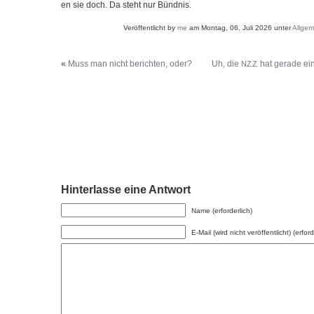
en sie doch. Da steht nur Bündnis.
Veröffentlicht by
me
am Montag, 06. Juli 2026 unter
Allgem
«
Muss man nicht berichten, oder?
Uh, die
hat gerade ein
NZZ
Hinterlasse eine Antwort
Name (erforderlich)
E-Mail (wird nicht veröffentlicht) (erford