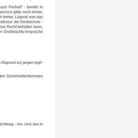
uch Frei­heit” - bereits in
e Neo­cons gibts noch immer.
noch immer. Lügend was das
­fes­sor der Denk­schu­le -
s­mus Recht behal­ten kann,
gen Groß­machts Ansprü­che
 Abgrund zu) gegen jeg­li­
 Sicher­heits­in­ter­es­sen
hlicht­weg - irre. Und das in