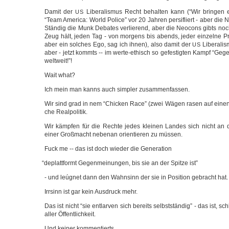
Damit der
Libe­ra­lis­mus Recht behal­ten kann (“Wir brin­gen e
US
“Team Ame­ri­ca: World Poli­ce” vor 20 Jah­ren per­si­fliert - aber di
Stän­dig die Munk Deba­tes ver­lie­rend, aber die Neo­cons gibts 
Zeug hält, jeden Tag - von mor­gens bis abends, jeder ein­zel­ne Pro
aber ein sol­ches Ego, sag ich ihnen), also damit der
Libe­ra­li
US
aber - jetzt kommts -- im werte-ethisch so gefes­tig­ten Kampf “Ge
weltweit!”!
Wait what?
Ich mein man kanns auch simp­ler zusammenfassen.
Wir sind grad in nem “Chi­cken Race” (zwei Wägen rasen auf einen
che Realpolitik.
Wir kämp­fen für die Rech­te jedes klei­nen Lan­des sich nicht an den
einer Groß­macht neben­an ori­en­tie­ren zu müssen.
Fuck me -- das ist doch wie­der die Generation
“
deplatt­formt Gegen­mei­nun­gen, bis sie an der Spit­ze ist”
- und leú­g­net dann den Wahn­sinn der sie in Posi­ti­on gebracht hat.
Irr­sinn ist gar kein Aus­druck mehr.
Das ist nicht “sie ent­lar­ven sich bereits selbst­stän­dig” - das ist, sc
aller Öffentlichkeit.
Und kei­ner kommentierts.