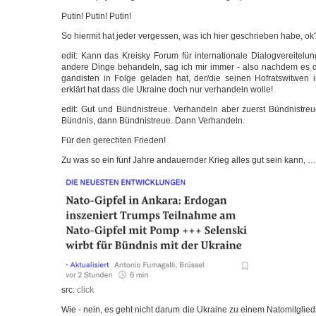
Putin! Putin! Putin!
So hier­mit hat jeder ver­ges­sen, was ich hier geschrie­ben habe, ok
edit: Kann das Krei­sky Forum für inter­na­tio­na­le Dia­log­ver­ei­te­
ande­re Din­ge behan­deln, sag ich mir immer - also nach­dem es 
gan­dis­ten in Fol­ge gela­den hat, der/die sei­nen Hof­rats­wit­wen i
erklärt hat dass die Ukrai­ne doch nur ver­han­deln wolle!
edit: Gut und Bünd­nis­treue. Ver­han­deln aber zuerst Bünd­nis­tre
Bünd­nis, dann Bünd­nis­treue. Dann Verhandeln.
Für den gerech­ten Frieden!
Zu was so ein fünf Jah­re andau­ern­der Krieg alles gut sein kann, …
src:
click
Wie - nein, es geht nicht dar­um die Ukrai­ne zu einem Nato­mit­gli