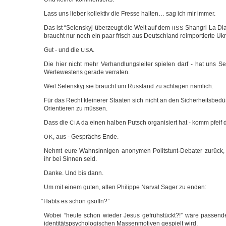
Lass uns lie­ber kol­lek­tiv die Fres­se hal­ten… sag ich mir immer.
Das ist “Selen­skyj über­zeugt die Welt auf dem
Shangri-La Dia
IISS
braucht nur noch ein paar frisch aus Deutsch­land reimpor­tier­te Ukr
Gut - und die
.
USA
Die hier nicht mehr Ver­hand­lungs­lei­ter spie­len darf - hat uns Se
Wer­te­wes­tens gera­de verraten.
Weil Selen­skyj sie braucht um Russ­land zu schla­gen nämlich.
Für das Recht klei­ne­rer Staa­ten sich nicht an den Sicher­heits­be­dü
Ori­en­tie­ren zu müssen.
Dass die
da einen hal­ben Putsch orga­ni­siert hat - komm pfeif
CIA
, aus - Gesprächs Ende.
OK
Nehmt eure Wahn­sin­ni­gen anony­men Politstunt-Debater zurück
ihr bei Sin­nen seid.
Dan­ke. Und bis dann.
Um mit einem guten, alten Phil­ip­pe Nar­val Sager zu enden:
“
Habts es schon gsoffn?”
Wobei “heu­te schon wie­der Jesus gefrüh­stückt?!” wäre pas­sen­d
iden­ti­täts­psy­cho­lo­gi­schen Mas­sen­mo­ti­ven gespielt wird.