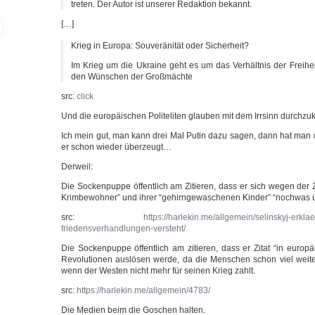
tre­ten. Der Autor ist unse­rer Redak­ti­on bekannt.
[…]
Krieg in Euro­pa: Sou­ve­rä­ni­tät oder Sicherheit?
Im Krieg um die Ukrai­ne geht es um das Ver­hält­nis der Frei­heit
den Wün­schen der Großmächte
src:
click
Und die euro­päi­schen Poli­teli­ten glau­ben mit dem Irr­sinn durch
Ich mein gut, man kann drei Mal Putin dazu sagen, dann hat man den
er schon wie­der überzeugt…
Der­weil:
Die Socken­pup­pe öffent­lich am Zitie­ren, dass er sich wegen der Z
Krim­be­woh­ner” und ihrer “gehirn­ge­wa­sche­nen Kin­der” “noch­was 
src:
https://harlekin.me/allgemein/selinskyj-erkla
friedensverhandlungen-versteht/
Die Socken­pup­pe öffent­lich am zitie­ren, dass er Zitat “in euro­pä
Revo­lu­tio­nen aus­lö­sen wer­de, da die Men­schen schon viel wei­ter 
wenn der Wes­ten nicht mehr für sei­nen Krieg zahlt.
src:
https://harlekin.me/allgemein/4783/
Die Medi­en beim die Goschen halten.