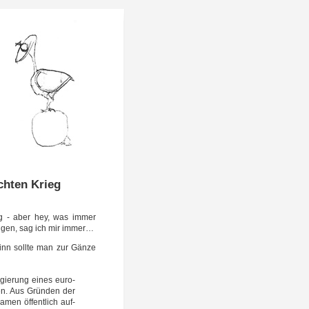
chten Krieg
ung - aber hey, was immer
­lü­gen, sag ich mir immer…
nn soll­te man zur Gän­ze
egie­rung eines euro­
­gen. Aus Grün­den der
Namen öffent­lich auf­