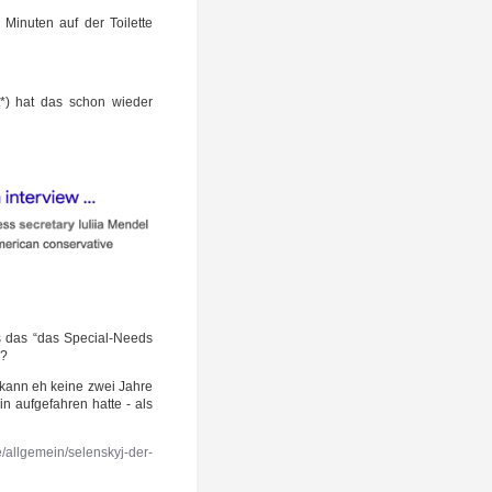
inu­ten auf der Toi­let­te
t*) hat das schon wie­der
ls das “das Special-Needs
”?
 kann eh kei­ne zwei Jah­re
n auf­ge­fah­ren hat­te - als
e/allgemein/selenskyj-der-