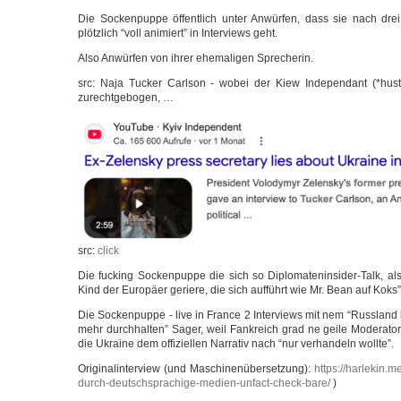
Die Socken­pup­pe öffent­lich unter Anwür­fen, dass sie nach drei M
plötz­lich “voll ani­miert” in Inter­views geht.
Also Anwür­fen von ihrer ehe­ma­li­gen Sprecherin.
src: Naja Tucker Carl­son - wobei der Kiew Inde­pen­dant (*hus
zurechtgebogen, …
src:
click
Die fuck­ing Socken­pup­pe die sich so Diplomateninsider-Talk, a
Kind der Euro­pä­er gerie­re, die sich auf­führt wie Mr. Bean auf Koks
Die Socken­pup­pe - live in Fran­ce 2 Inter­views mit nem “Russ­land
mehr durch­hal­ten” Sager, weil Fan­k­reich grad ne gei­le Mode­ra­to­ri
die Ukrai­ne dem offi­zi­el­len Nar­ra­tiv nach “nur ver­han­deln wollte”.
Ori­gi­nal­in­ter­view (und Maschi­nen­über­set­zung):
https://harlekin.m
durch-deutschsprachige-medien-unfact-check-bare/
)