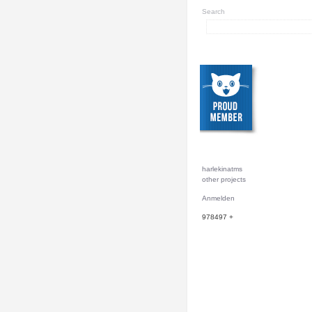
Search
harlekinatms
other projects
Anmelden
978497
+