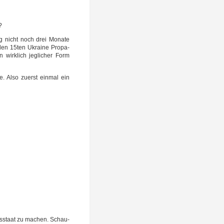
?
lung nicht noch drei Mona­te
den 15ten Ukrai­ne Pro­pa­
n wirk­lich jeg­li­cher Form
ue. Also zuerst ein­mal ein
eds­staat zu machen. Schau­