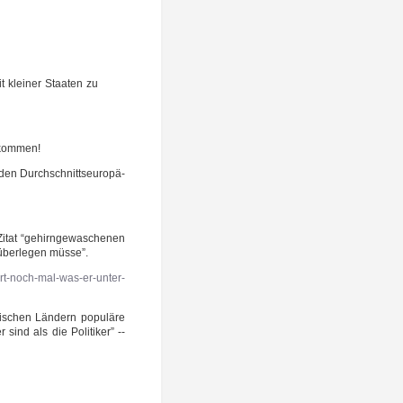
 klei­ner Staa­ten zu
zukommen!
 Durch­schnitt­s­eu­ro­pä­
itat “gehirn­ge­wa­sche­nen
über­le­gen müsse”.
ert-noch-mal-was-er-unter-
i­schen Län­dern popu­lä­re
sind als die Poli­ti­ker” --