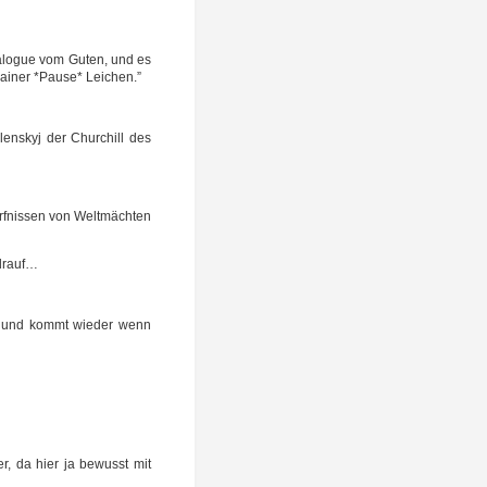
­lo­gue vom Guten, und es
ai­ner *Pau­se* Leichen.”
len­skyj der Chur­chill des
rf­nis­sen von Welt­mäch­ten
 drauf…
, und kommt wie­der wenn
er, da hier ja bewusst mit