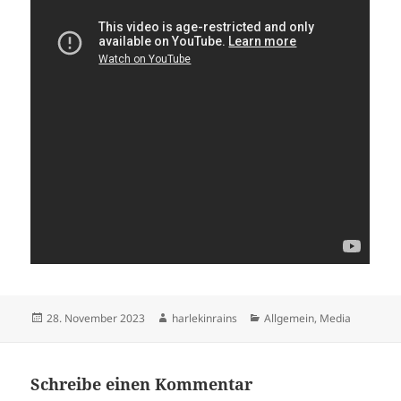
Veröffentlicht
Autor
Kategorien
28. November 2023
harlekinrains
Allgemein
,
Media
am
Schreibe einen Kommentar