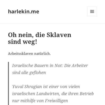
harlekin.me
MENÜ
UND
WIDGETS
Oh nein, die Sklaven
sind weg!
Arbeits­skla­ven natürlich.
Israe­li­sche Bau­ern in Not: Die Arbei­ter
sind alle geflohen
Yuval Shragi­an ist einer von vie­len
israe­li­schen Land­wir­ten, die ihren Betrieb
nur mit­hil­fe von Frei­wil­li­gen