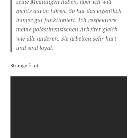
sei­ne Mei­nun­gen haben, aber ich will
nichts davon hören.
So hat das eigent­lich
immer gut funk­tio­niert. Ich respek­tie­re
mei­ne paläs­ti­nen­si­schen Arbei­ter gleich
wie alle ande­ren. Sie arbei­ten sehr hart
und sind loyal.
Stran­ge fruit.