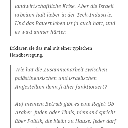
land­wirt­schaft­li­che Kri­se. Aber die Israe­li
arbei­ten halt lie­ber in der Tech-Industrie.
Und das Bau­ern­le­ben ist ja auch hart, und
es wird immer härter.
Erklä­ren sie das mal mit einer typi­schen
Handbewegung.
Wie hat die Zusam­men­ar­beit zwi­schen
paläs­ti­nen­si­schen und israe­li­schen
Ange­stell­ten denn frü­her funktioniert?
Auf mei­nem Betrieb gibt es eine Regel: Ob
Ara­ber, Juden oder Thais, nie­mand spricht
über Poli­tik, die bleibt zu Hau­se.
Jeder darf