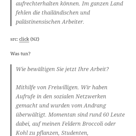
auf­recht­erhal­ten kön­nen. Im gan­zen Land
feh­len die thai­län­di­schen und
paläs­ti­nen­si­schen Arbeiter.
src:
click
(
)
NZ
Was tun?
Wie bewäl­ti­gen Sie jetzt Ihre Arbeit?
Mit­hil­fe von Frei­wil­li­gen. Wir haben
Auf­ru­fe in den sozia­len Netz­wer­ken
gemacht und wur­den vom Andrang
über­wäl­tigt. Momen­tan sind rund 60 Leu­te
dabei, auf mei­nen Fel­dern Broc­co­li oder
Kohl zu pflan­zen, Stu­den­ten,