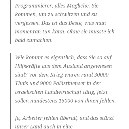
Pro­gram­mie­rer, alles Mög­li­che. Sie
kom­men, um zu schwit­zen und zu
ver­ges­sen. Das ist das Bes­te, was man
momen­tan tun kann. Ohne sie müss­te ich
bald zumachen.
Wie kommt es eigent­lich, dass Sie so auf
Hilfs­kräf­te aus dem Aus­land ange­wie­sen
sind? Vor dem Krieg waren rund 30000
Thais und 9000 Paläs­ti­nen­ser in der
israe­li­schen Land­wirt­schaft tätig, jetzt
sol­len min­des­tens 15000 von ihnen fehlen.
Ja, Arbei­ter feh­len über­all, und das stürzt
unser Land auch in eine