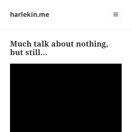
harlekin.me
MENÜ
UND
WIDGETS
Much talk about nothing,
but still…