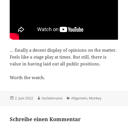
… final­ly a decent dis­play of opi­ni­ons on the mat­ter.
Feels like a sta­ge play at times. But still, the­re is
value in having laid out all public positions.
Worth the watch.
Veröffentlicht
Autor
Kategorien
2. Juni 2022
harlekinrains
Allgemein
,
Monkey
am
Schreibe einen Kommentar