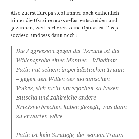
Also zuerst Euro­pa steht immer noch ein­heit­lich
hin­ter die Ukrai­ne muss selbst ent­schei­den und
gewin­nen, weil ver­lie­ren kei­ne Opti­on ist. Das ja
sowie­so, und was dann noch?
Die Aggres­si­on gegen die Ukrai­ne ist die
Wil­lens­pro­be eines Man­nes – Wla­di­mir
Putin mit sei­nem impe­ria­lis­ti­schen Traum
– gegen den Wil­len des ukrai­ni­schen
Vol­kes, sich nicht unter­jo­chen zu las­sen.
Butscha und zahl­rei­che ande­re
Kriegs­ver­bre­chen haben gezeigt, was dann
zu erwar­ten wäre.
Putin ist kein Stra­te­ge, der sei­nem Traum