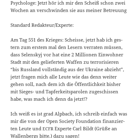
Psy­cho­lo­ge: Jetzt hör ich mir den Scheiß schon zwei
Wochen an ver­schwin­den sie aus mei­ner Betreuung
Stan­dard Redakteur/Experte:
Am Tag 551 des Krie­ges: Scheis­se, jetzt hab ich ges­
tern zum ers­tem mal den Lesern ver­ra­ten müs­sen,
dass Selen­skyj vor hat eine 2 Mil­lio­nen Ein­woh­ner
Stadt mit den gelie­fer­ten Waf­fen zu ter­ro­ri­sie­ren
“bis Russ­land voll­stän­dig aus der Ukrai­ne abzieht”,
jetzt fra­gen mich alle Leu­te wie das denn wei­ter
gehen soll, nach dem ich die Öffent­lich­keit bis­her
mit Sieges- und Tap­fer­keits­pa­ro­len zuge­schis­sen
habe, was mach ich denn da jetzt!?
Ich weiß es ist grad Alp­bach, ich schreib ein­fach was
mir die von der Open Socie­ty Foun­da­ti­on finan­zier­
ten Leu­te und
Exper­te Carl Bildt (Grü­ße an
ECFR
Wal­len­bergs bit­te.) dazu sagen!