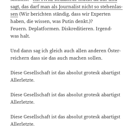
sagt, das darf man als Jour­na­list nicht so ste­hen­las­
sen
(Wir berich­ten stän­dig, dass wir Exper­ten
haben, die wis­sen, was Putin denkt.)?
Feu­ern. Deplat­for­men. Dis­kre­di­tie­ren. Irgend­
was halt.
Und dann sag ich gleich auch allen ande­ren Öster­
rei­chern dass sie das auch machen sollen.
Die­se Gesell­schaft ist das abso­lut gro­tesk abar­tigst
Allerletzte.
Die­se Gesell­schaft ist das abso­lut gro­tesk abar­tigst
Allerletzte.
Die­se Gesell­schaft ist das abso­lut gro­tesk abar­tigst
Allerletzte.