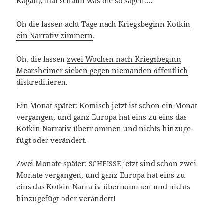
Kagan), mal schaun was die so sagen.…
Oh
die las­sen acht Tage nach Kriegs­be­ginn Kot­kin
ein Nar­ra­tiv zim­mern
.
Oh, die las­sen
zwei Wochen nach Kriegs­be­ginn
Mear­s­hei­mer sie­ben gegen nie­man­den öffent­lich
dis­kre­di­tie­ren
.
Ein Monat spä­ter: Komisch jetzt ist schon ein Monat
ver­gan­gen, und ganz Euro­pa hat eins zu eins das
Kot­kin Nar­ra­tiv über­nom­men und nichts hin­zu­ge­
fügt oder verändert.
Zwei Mona­te spä­ter:
jetzt sind schon zwei
SCHEISSE
Mona­te ver­gan­gen, und ganz Euro­pa hat eins zu
eins das Kot­kin Nar­ra­tiv über­nom­men und nichts
hin­zu­ge­fügt oder verändert!