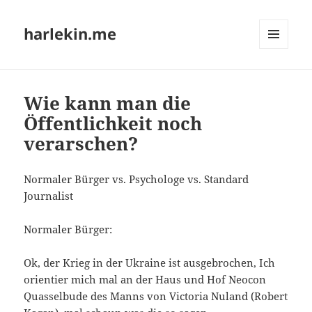
harlekin.me
MENÜ
UND
WIDGETS
Wie kann man die
Öffentlichkeit noch
verarschen?
Nor­ma­ler Bür­ger vs. Psy­cho­lo­ge vs. Stan­dard
Journalist
Nor­ma­ler Bürger:
Ok, der Krieg in der Ukrai­ne ist aus­ge­bro­chen, Ich
ori­en­tier mich mal an der Haus und Hof Neo­con
Quas­sel­bu­de des Manns von Vic­to­ria Nuland (Robert