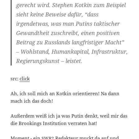
gerecht wird. Ste­phen Kot­kin zum Bei­spiel
sieht kei­ne Bewei­se dafür, “dass
irgend­et­was, was man Putins tak­ti­scher
Gewandt­heit zuschreibt, einen posi­ti­ven
Bei­trag zu Russ­lands lang­fris­ti­ger Macht”
– Wohl­stand, Human­ka­pi­tal, Infra­struk­tur,
Regie­rungs­kunst – leistet.
src:
click
Ah, ich soll mich an Kot­kin ori­en­tie­ren! Na dann
mach ich das doch!
Außer­dem weiß ich ja was Putin denkt, weil mir das
die Broo­kings Insti­tu­ti­on ver­ra­ten hat!
Moment -
ein
Redak­teur muckt da auf und
SWR2