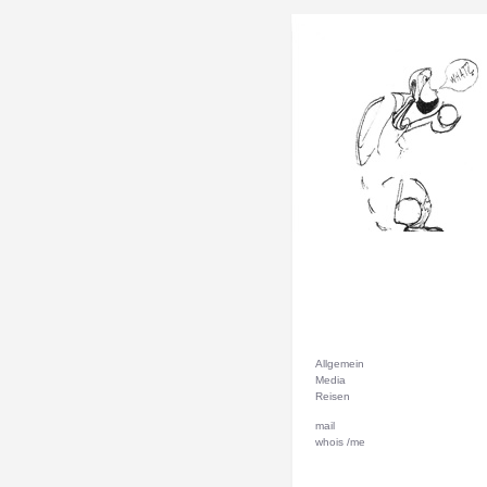
Allgemein
Media
Reisen
mail
whois /me