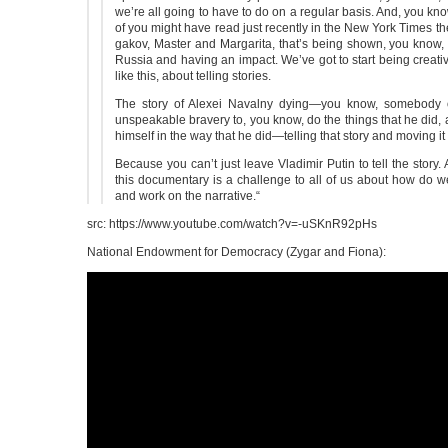
we’re all going to have to do on a regu­lar basis. And, you kno
of you might have read just recent­ly in the New York Times th
ga­kov, Mas­ter and Mar­ga­ri­ta, that’s being shown, you know,
Rus­sia and having an impact. We’ve got to start being crea­ti­
like this, about tel­ling stories.
The sto­ry of Ale­xei Naval­ny dying—you know, some­bo­dy o
unspeaka­ble bra­very to, you know, do the things that he did, a
hims­elf in the way that he did—telling that sto­ry and moving it
Becau­se you can’t just lea­ve Vla­di­mir Putin to tell the sto­ry.
this docu­men­ta­ry is a chal­len­ge to all of us about how do w
and work on the narrative.“
src: https://www.youtube.com/watch?v=-uSKnR92pHs
Natio­nal Endow­ment for Demo­cra­cy (Zygar and Fiona):