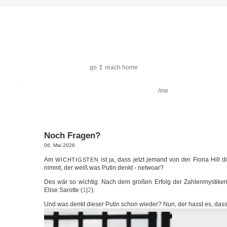
harlekin.me
go ↥ reach home
featured:
Filmkritik
Reiseimpressionen
/me
Noch Fragen?
06. Mai 2026
Am
ist ja, dass jetzt jemand von der Fio­na Hill die
WICHTIGSTEN
nimmt, der weiß was Putin denkt - netwoar?
Des wär so wich­tig. Nach dem gro­ßen Erfolg der Zah­len­mys­ti­ke­ri
Eli­se Sarot­te (
1
|
2
).
Und was denkt die­ser Putin schon wie­der? Nun, der hasst es, das