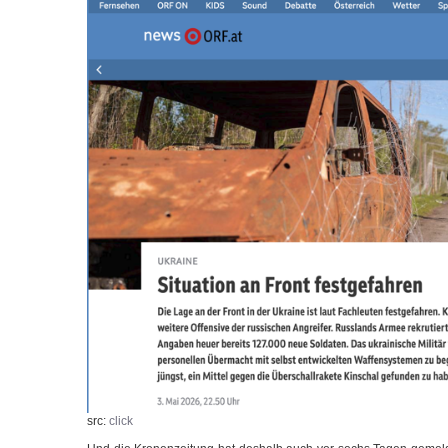
src:
click