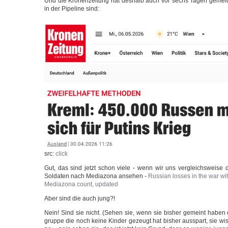
Und die Kro­nen­zei­tung hat des­halb auch vor sechs Tagen gemel
in der Pipe­line sind:
src:
click
Gut, das sind jetzt schon vie­le - wenn wir uns ver­gleichs­wei­se die
Sol­da­ten nach Media­zo­na anse­hen -
Rus­si­an los­ses in the war w
Media­zo­na count, updated
Aber sind die auch jung?!
Nein! Sind sie nicht. (Sehen sie, wenn sie bis­her gemeint haben 
grup­pe die noch kei­ne Kin­der gezeugt hat bis­her aus­spart, sie wi