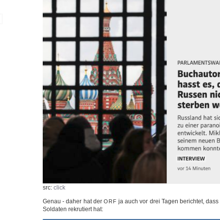
src:
click
Genau - daher hat der
ja auch vor drei Tagen berich­tet, das
ORF
Sol­da­ten rekru­tiert hat: