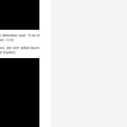
 Wein­stein said: “A lot of
 src:
click
]
ss, der sich selbst durch
nd Snyder):