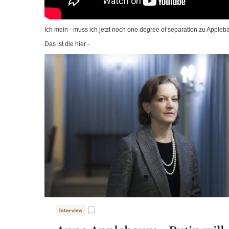
Ich mein - muss ich jetzt noch one degree of sepa­ra­ti­on zu App­le
Das ist die hier -