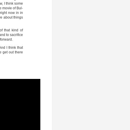
w, I think some
e movie of Bul­
 right now in in
ve about things
f that kind of
nd to sacri­fice
 forward.
 And I think that
e get out the­re