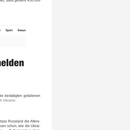
­det, dass gesamt 450.000
 bestä­tig­ten gefal­le­nen
ith Ukraine.
dass Russ­land die Alters­
s­sen schon, wie die Ukrai­