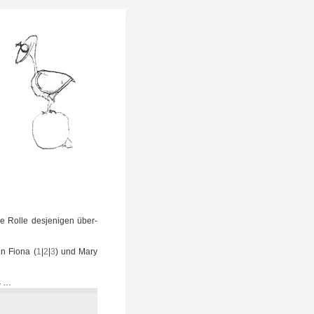
 Rol­le des­je­ni­gen über­
n Fio­na (
1
|
2
|
3
) und Mary
s …