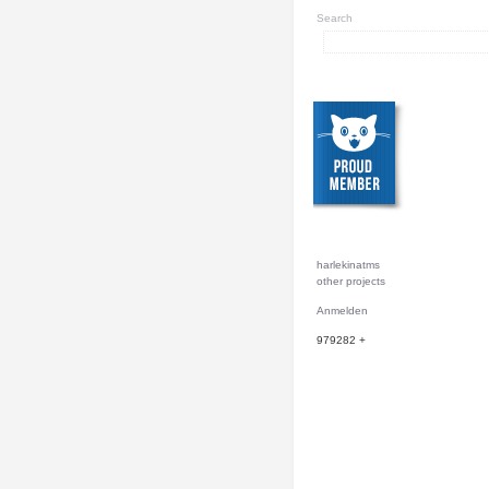
Search
harlekinatms
other projects
Anmelden
979282
+