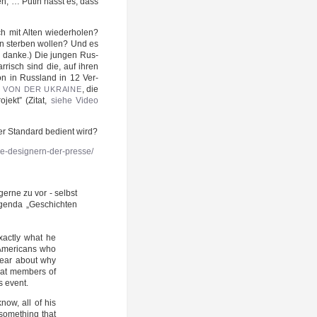
gen, … Putin hasst es, dass
ch mit Alten wie­der­ho­len?
hn ster­ben wol­len? Und es
 dan­ke.) Die jun­gen Rus­
­risch sind die, auf ihren
­on in Russ­land in 12 Ver­
, die
T
VON
DER
UKRAINE
o­jekt” (Zitat,
sie­he Video
der Stan­dard bedient wird?
ne-designern-der-presse/
ger­ne zu vor - selbst
Agen­da „Geschich­ten
xact­ly what he
Ame­ri­cans who
clear about why
hat mem­bers of
s event.
know, all of his
 some­thing that