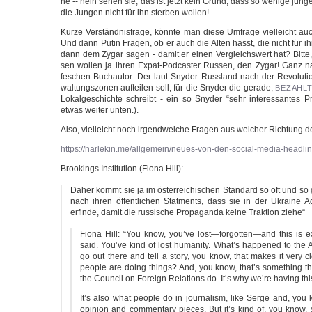
ne -- nein sehen sie, das ist jetzt kein Grund, dass so weni­ge jun­
die Jun­gen nicht für ihn ster­ben wollen!
Kur­ze Ver­ständ­nis­fra­ge, könn­te man die­se Umfra­ge viel­leicht au
Und dann Putin Fra­gen, ob er auch die Alten hasst, die nicht für i
dann dem Zygar sagen - damit er einen Ver­gleichs­wert hat? Bit­te,
sen wol­len ja ihren Expat-Podcaster Rus­sen, den Zygar! Ganz nar
feschen Buch­au­tor. Der laut Sny­der Russ­land nach der Revo­lu­ti
wal­tungs­zo­nen auf­tei­len soll, für die Sny­der die gera­de,
BEZAHL
Lokal­ge­schich­te schreibt - ein so Sny­der “sehr inter­es­san­tes Pr
etwas wei­ter unten.).
Also, viel­leicht noch irgend­wel­che Fra­gen aus wel­cher Rich­tung 
https://harlekin.me/allgemein/neues-von-den-social-media-headli
Broo­kings Insti­tu­ti­on (Fio­na Hill):
Daher kommt sie ja im öster­rei­chi­schen Stan­dard so oft und so 
nach ihren öffent­li­chen Stat­ments, dass sie in der Ukrai­ne 
erfin­de, damit die rus­si­sche Pro­pa­gan­da kei­ne Trak­ti­on ziehe“
Fio­na Hill: “You know, you’ve lost—forgotten—and this is e
said. You’ve kind of lost huma­ni­ty. What’s hap­pen­ed to the 
go out the­re and tell a sto­ry, you know, that makes it very 
peop­le are doing things? And, you know, that’s some­thing t
the Coun­cil on For­eign Rela­ti­ons do. It’s why we’re having thi
It’s also what peop­le do in jour­na­lism, like Ser­ge and, you 
opi­ni­on and com­men­ta­ry pie­ces. But it’s kind of, you know,