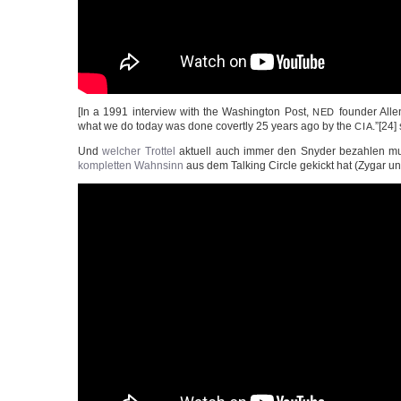
[In a 1991 inter­view with the Washing­ton Post,
foun­der Allen
NED
what we do today was done covertly 25 years ago by the
.”[24]
CIA
Und
wel­cher Trot­tel
aktu­ell auch immer den Sny­der bezah­len mu
kom­plet­ten Wahn­sinn
aus dem Tal­king Cir­cle gekickt hat (Zygar u