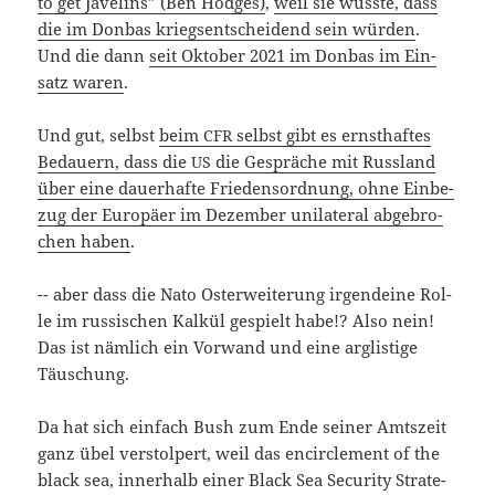
to get Jave­lins” (Ben Hod­ges)
,
weil sie wuss­te, dass
die im Don­bas kriegs­ent­schei­dend sein wür­den
.
Und die dann
seit Okto­ber 2021 im Don­bas im Ein­
satz waren
.
Und gut, selbst
beim
selbst gibt es ernst­haf­tes
CFR
Bedau­ern, dass die
die Gesprä­che mit Russ­land
US
über eine dau­er­haf­te Frie­dens­ord­nung, ohne Ein­be­
zug der Euro­pä­er im Dezem­ber uni­la­te­ral abge­bro­
chen haben
.
-- aber dass die Nato Ost­erwei­te­rung irgend­ei­ne Rol­
le im rus­si­schen Kal­kül gespielt habe!? Also nein!
Das ist näm­lich ein Vor­wand und eine arg­lis­ti­ge
Täuschung.
Da hat sich ein­fach Bush zum Ende sei­ner Amts­zeit
ganz übel ver­stol­pert, weil das encir­cle­ment of the
black sea, inner­halb einer Black Sea Secu­ri­ty Stra­te­