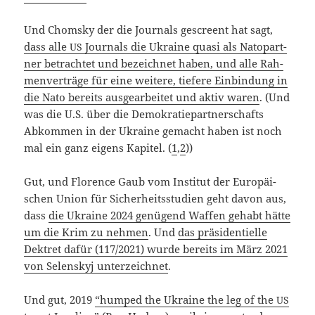
Und Chom­sky der die Jour­nals gescreent hat sagt,
dass alle
Jour­nals die Ukrai­ne qua­si als Nato­part­
US
ner betrach­tet und bezeich­net haben, und alle Rah­
men­ver­trä­ge für eine wei­te­re, tie­fe­re Ein­bin­dung in
die Nato bereits aus­ge­ar­bei­tet und aktiv waren
. (Und
was die U.S. über die Demo­kra­tie­part­ner­schafts
Abkom­men in der Ukrai­ne gemacht haben ist noch
mal ein ganz eigens Kapi­tel. (
1
,
2
))
Gut, und Flo­rence Gaub vom Insti­tut der Euro­päi­
schen Uni­on für Sicher­heits­stu­di­en geht davon aus,
dass
die Ukrai­ne 2024 genü­gend Waf­fen gehabt hät­te
um die Krim zu neh­men
. Und
das prä­si­den­ti­el­le
Dek­tret dafür (117/2021) wur­de bereits im März 2021
von Selen­skyj unter­zeich­net
.
Und gut, 2019
“hum­ped the Ukrai­ne the leg of the
US