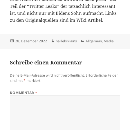
Teil der “
Twit­ter Leaks
” der tat­säch­lich inter­es­sant
ist, und nicht nur mit Bidens Sohn auf­macht. Links
zu den Ori­gi­nal­quel­len sind im Wiki Artikel.
Veröffentlicht
Autor
Kategorien
28. Dezember 2022
harlekinrains
Allgemein
,
Media
am
Schreibe einen Kommentar
Deine E-Mail-Adresse wird nicht veröffentlicht.
Erforderliche Felder
sind mit
*
markiert
KOMMENTAR
*