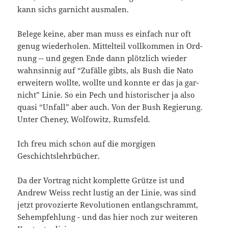
kann sichs gar­nicht ausmalen.
Bele­ge kei­ne, aber man muss es ein­fach nur oft
genug wie­der­ho­len. Mit­tel­teil voll­kom­men in Ord­
nung -- und gegen Ende dann plötz­lich wie­der
wahn­sin­nig auf “Zufäl­le gibts, als Bush die Nato
erwei­tern woll­te, woll­te und konn­te er das ja gar­
nicht” Linie. So ein Pech und his­to­ri­scher ja also
qua­si “Unfall” aber auch. Von der Bush Regie­rung.
Unter Che­ney, Wol­fo­witz, Rumsfeld.
Ich freu mich schon auf die mor­gi­gen
Geschichtslehrbücher.
Da der Vor­trag nicht kom­plet­te Grüt­ze ist und
Andrew Weiss recht lus­tig an der Linie, was sind
jetzt pro­vo­zier­te Revo­lu­tio­nen ent­lang­schrammt,
Seh­emp­feh­lung - und das hier noch zur wei­te­ren