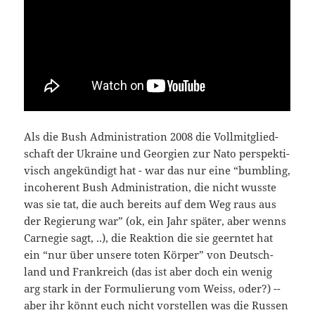
Als die Bush Admi­nis­tra­ti­on 2008 die Voll­mit­glied­
schaft der Ukrai­ne und Geor­gi­en zur Nato per­spek­ti­
visch ange­kün­digt hat - war das nur eine “bumb­ling,
inco­he­rent Bush Admi­nis­tra­ti­on, die nicht wuss­te
was sie tat, die auch bereits auf dem Weg raus aus
der Regie­rung war” (ok, ein Jahr spä­ter, aber wenns
Car­ne­gie sagt, ..), die Reak­ti­on die sie geern­tet hat
ein “nur über unse­re toten Kör­per” von Deutsch­
land und Frank­reich (das ist aber doch ein wenig
arg stark in der For­mu­lie­rung vom Weiss, oder?) --
aber ihr könnt euch nicht vor­stel­len was die Rus­sen