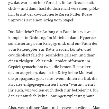
gy, das war ja nichts (Vor­sicht, lin­kes Drecks­blatt:
click
) - und dann hast du dich nicht ver­se­hen, plötz­
lich bricht der covid­iso­lier­te Zaren Put­ler Rus­se
unpro­vo­ziert einen Krieg vom Stapel!
Das Däm­li­che? Der Anfang des Panelin­ter­views ist
kom­plett in Ord­nung. Im Mit­tel­teil dann Hyper­per­
so­na­li­sie­rung beim Kriegs­grund, und ein Putin der
vom Rat­ten­op­fer zur Rat­te wer­den könn­te, und
covid­iso­liert fal­sche Geschich­te gele­sen und dann
einen rie­si­gen Feh­ler mit Para­de­uni­for­men im
Gepäck gemacht hat (weil die bes­ten His­to­ri­ker
davon aus­ge­hen, dass es im Krieg kei­ne Moti­va­ti­
ons­pro­pa­gan­da gibt, selbst wenn ihnen im Irak die
Pri­va­tes ent­ge­gen­ge­schrien haben “war­um wehrt
ihr euch, wir wol­len euch doch nur befrei­en!”), für
den er natür­lich kei­ne Con­tin­gen­cy­pla­nung hatte!
Also, wenn die­ser Mann nicht gewe­sen wäre, … Man