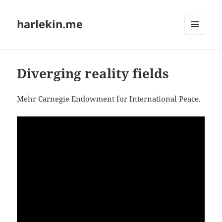
harlekin.me
MENÜ
UND
WIDGETS
Diverging reality fields
Mehr Car­ne­gie Endow­ment for Inter­na­tio­nal Peace.