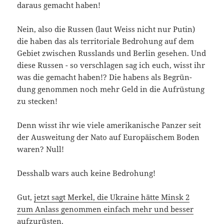
dar­aus gemacht haben!
Nein, also die Rus­sen (laut Weiss nicht nur Putin)
die haben das als ter­ri­to­ria­le Bedro­hung auf dem
Gebiet zwi­schen Russ­lands und Ber­lin gese­hen. Und
die­se Rus­sen - so ver­schla­gen sag ich euch, wisst ihr
was die gemacht haben!? Die habens als Begrün­
dung genom­men noch mehr Geld in die Auf­rüs­tung
zu stecken!
Denn wisst ihr wie vie­le ame­ri­ka­ni­sche Pan­zer seit
der Aus­wei­tung der Nato auf Euro­päi­schem Boden
waren? Null!
Dess­halb wars auch kei­ne Bedrohung!
Gut,
jetzt sagt Mer­kel, die Ukrai­ne hät­te Minsk 2
zum Anlass genom­men ein­fach mehr und bes­ser
auf­zu­rüs­ten
.