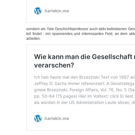
son­dern als Yale Geschichts­pro­fes­sor auch aktiv betrie­be­nen Gesch
toll fin­det - ein span­nen­des und inter­es­san­tes Feld, an dem aktu­e
arbeiten: