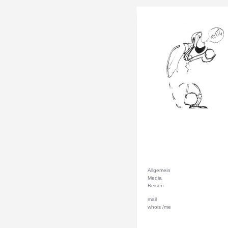
Allgemein
Media
Reisen
mail
whois /me