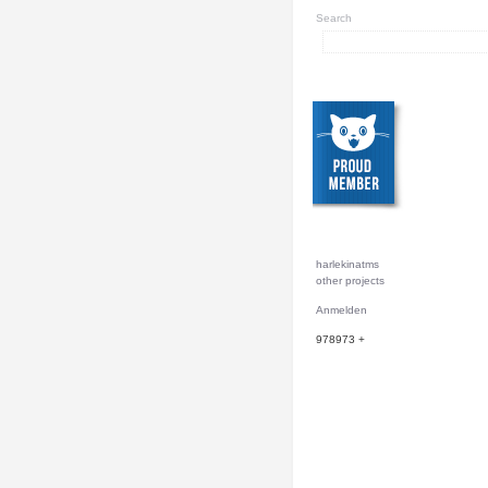
Search
harlekinatms
other projects
Anmelden
978973
+