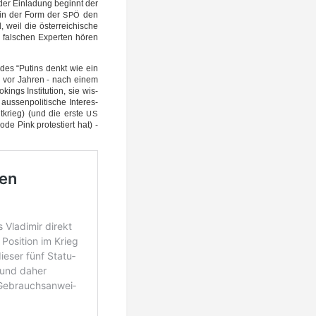
er Ein­la­dung beginnt der
on in der Form der
den
SPÖ
 weil die öster­rei­chi­sche
ie fal­schen Exper­ten hören
n des “Putins denkt wie ein
, vor Jah­ren - nach einem
ings Insti­tu­ti­on, sie wis­
aus­sen­po­li­ti­sche Inter­es­
­krieg) (und die ers­te
US
e Pink pro­tes­tiert hat) -