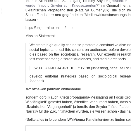
fe­rence Atten­dee und Stamm­gast, Timo­thy Sny­der (“
His­to­ri­k
wur­de Timo­thy Sny­der zum Kriegs­ex­per­ten?
” im Ori­gi­nal hier:
c
ukrai­ni­schen Pro­pa­gan­dis­ten (Nata­li­ya Gume­nyuk), die sich n
Staats-Fonds ihre neu gegrün­de­ten “Medienwirkunsforschungs-Inst
lassen -
https://en.journlab.online/home
Mis­si­on Statement:
We crea­te high qua­li­ty con­tent to pro­mo­te a con­struc­ti­ve dis­c
social topics, and test this con­tent on audi­en­ces, befo­re deve­lo­pin
gies based on the socio­lo­gi­cal rese­arch. Our experts rese­arch
test con­tent among dif­fe­rent audi­en­ces, and media architects
[
A
? I’m just asking, becau­se I stu­d
WHATS
MEDIA
ARCHITECT
deve­lop edi­to­ri­al stra­te­gies based on socio­lo­gi­cal rese­
feedback.
src: https://en.journlab.online/home
son­dern dort (!) auch Kriegspropaganda-Messaging an Focus Groups 
Wirk­fä­hig­keit” getes­tet haben, öffent­lich ver­laut­bart haben, dass
Ukrai­ni­schen Ver­gan­gen­heit” ja bereits den Sny­der “hät­ten”, ab
Nar­ra­tiv für die Zukunft machen wür­den, sie wis­sen schon - das n
(Soll­te alles in fol­gen­dem IWM­Vi­en­na Panelin­ter­view zu fin­den sei