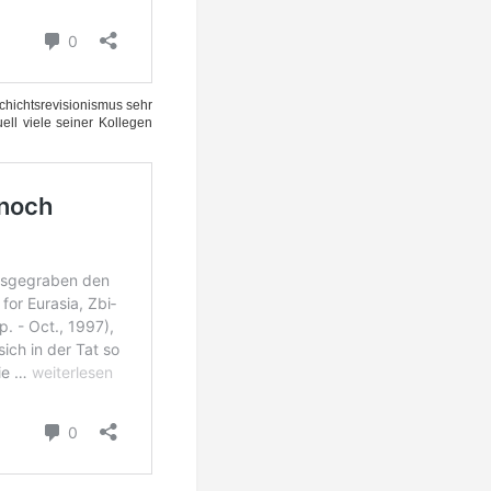
ichts­re­vi­sio­nis­mus sehr
ll vie­le sei­ner Kol­le­gen