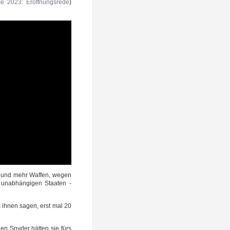
e 2023: Eröff­nungs­re­de
)
ld und mehr Waf­fen, wegen
 unab­hän­gi­gen Staa­ten -
s ihnen sagen, erst mal 20
den Sny­der hät­ten sie fürs